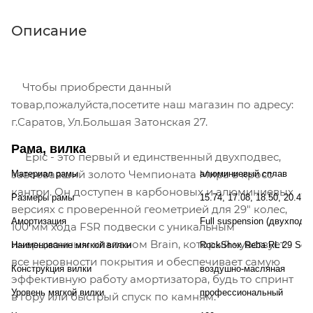
Описание
Чтобы приобрести данный
товар,пожалуйста,посетите наш магазин по адресу:
г.Саратов, Ул.Большая Затонская 27.
Рама, вилка
Epic - это первый и единственный двухподвес,
завоевавший золото Чемпионата Мира в кросс-
Материал рамы
алюминиевый сплав
кантри. Он доступен в карбоновых и алюминиевых
Размеры рамы
15.74, 17.08, 18.50, 20.47
версиях с проверенной геометрией для 29" колес,
Амортизация
Full suspension (двухподв
100 мм хода FSR подвески с уникальным
инерционным клапаном Brain, который чувствует
Наименование мягкой вилки
RockShox Reba RL 29 Solo
все неровности покрытия и обеспечивает самую
Конструкция вилки
воздушно-масляная
эффективную работу амортизатора, будь то спринт
Уровень мягкой вилки
профессиональный
в гору или быстрый спуск по камням.