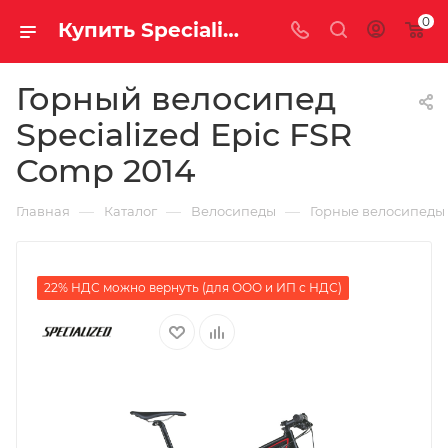
0
Купить Specialized Epic FSR Comp 2014 за рублей, а со скидкой
Горный велосипед
Specialized Epic FSR
Comp 2014
—
—
—
Главная
Каталог
Велосипеды
Горные велосипеды
22% НДС можно вернуть (для ООО и ИП с НДС)