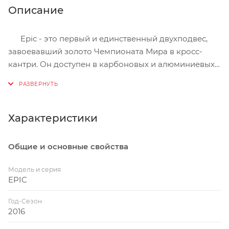
Описание
Epic - это первый и единственный двухподвес,
завоевавший золото Чемпионата Мира в кросс-
кантри. Он доступен в карбоновых и алюминиевых
версиях с проверенной геометрией для 29" колес,
100 мм хода FSR подвески с уникальным
инерционным клапаном Brain, который чувствует
все неровности покрытия и обеспечивает самую
Характеристики
эффективную работу амортизатора, будь то спринт
в гору или быстрый спуск по камням.
Общие и основные свойства
Модель и серия
EPIC
Год-Сезон
2016