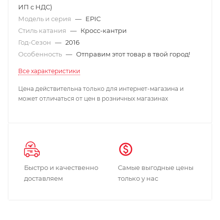
ИП с НДС)
Модель и серия
—
EPIC
Стиль катания
—
Кросс-кантри
Год-Сезон
—
2016
Особенность
—
Отправим этот товар в твой город!
Все характеристики
Цена действительна только для интернет-магазина и
может отличаться от цен в розничных магазинах
Быстро и качественно
Самые выгодные цены
доставляем
только у нас