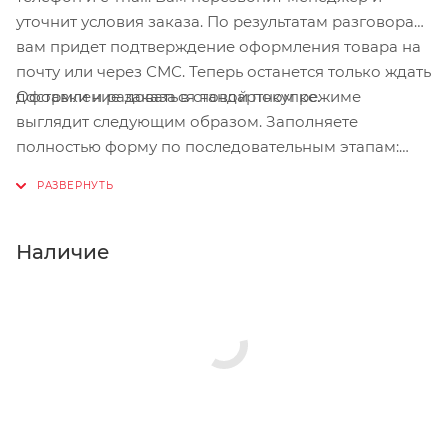
уточнит условия заказа. По результатам разговора
вам придет подтверждение оформления товара на
почту или через СМС. Теперь останется только ждать
Оформление заказа в стандартном режиме
доставки и радоваться новой покупке.
выглядит следующим образом. Заполняете
полностью форму по последовательным этапам:
адрес, способ доставки, оплаты, данные о себе.
Советуем в комментарии к заказу написать
информацию, которая поможет курьеру вас найти.
Нажмите кнопку «Оформить заказ».
Наличие