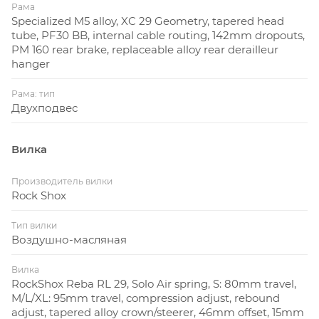
Рама
Specialized M5 alloy, XC 29 Geometry, tapered head
tube, PF30 BB, internal cable routing, 142mm dropouts,
PM 160 rear brake, replaceable alloy rear derailleur
hanger
Рама: тип
Двухподвес
Вилка
Производитель вилки
Rock Shox
Тип вилки
Воздушно-масляная
Вилка
RockShox Reba RL 29, Solo Air spring, S: 80mm travel,
M/L/XL: 95mm travel, compression adjust, rebound
adjust, tapered alloy crown/steerer, 46mm offset, 15mm