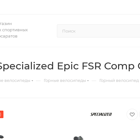
газин
 спортивных
осаратов
pecialized Epic FSR Comp 
—
—
ые велосипеды
Горные велосипеды
Горный велосипед 
)