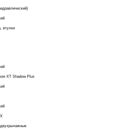
гидравлический)
кий
, втулки
кий
ore XT Shadow Plus
кий
кий
LX
 двухрычажные