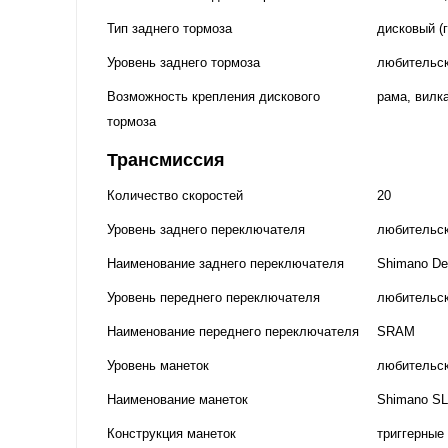
Тип заднего тормоза
дисковый (
Уровень заднего тормоза
любительс
Возможность крепления дискового
рама, вилка
тормоза
Трансмиссия
Количество скоростей
20
Уровень заднего переключателя
любительс
Наименование заднего переключателя
Shimano De
Уровень переднего переключателя
любительс
Наименование переднего переключателя
SRAM
Уровень манеток
любительс
Наименование манеток
Shimano S
Конструкция манеток
триггерные