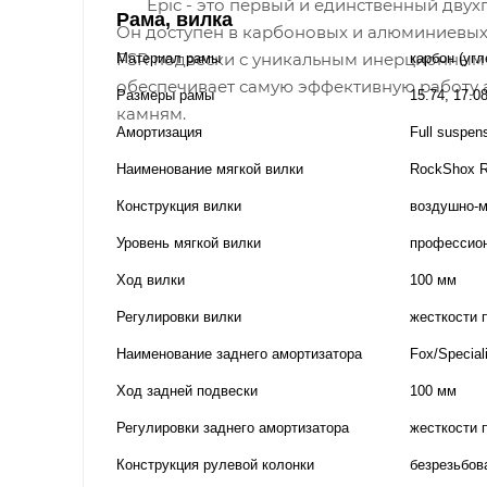
Epic - это первый и единственный двухп
Рама, вилка
Он доступен в карбоновых и алюминиевых 
FSR подвески с уникальным инерционным к
Материал рамы
карбон (угл
обеспечивает самую эффективную работу ам
Размеры рамы
15.74, 17.0
камням.
Амортизация
Full suspen
Наименование мягкой вилки
RockShox R
Конструкция вилки
воздушно-
Уровень мягкой вилки
профессио
Ход вилки
100 мм
Регулировки вилки
жесткости 
Наименование заднего амортизатора
Fox/Special
Ход задней подвески
100 мм
Регулировки заднего амортизатора
жесткости 
Конструкция рулевой колонки
безрезьбов