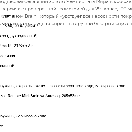
одвес, завоевавший золото Чемпионата Мира в кросс-к
версиях с проверенной геометрией для 29" колес, 100 м
лапаном Brain, который чувствует все неровности покр
епластик)
ортизатора, будь то спринт в гору или быстрый спуск 
8, 18.50, 20.47 дюйм
sion (двухподвесный)
eba RL 29 Solo Air
масляная
нальный
пружины, скорости сжатия, скорости обратного хода, блокировка хода
ized Remote Mini-Brain w/ Autosag, 205x53mm
пружины, блокировка хода
ая