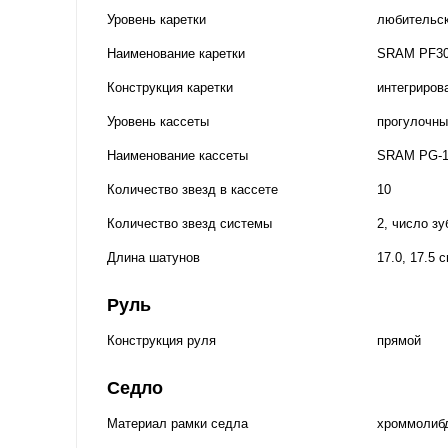
Уровень каретки
любительс
Наименование каретки
SRAM PF3
Конструкция каретки
интегриров
Уровень кассеты
прогулочны
Наименование кассеты
SRAM PG-10
Количество звезд в кассете
10
Количество звезд системы
2, число зу
Длина шатунов
17.0, 17.5 
Руль
Конструкция руля
прямой
Седло
Материал рамки седла
хроммолиб