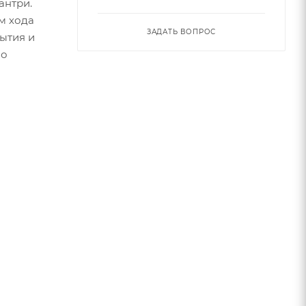
антри.
м хода
ЗАДАТЬ ВОПРОС
ытия и
по