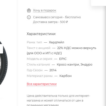
Хочу в подарок
Самовывоз сегодня - бесплатно
Доставка завтра - 500 ₽
Характеристики
Рама: тип
—
Хардтейл
Текст с акцией
—
22% НДС можно вернуть
(для ООО и ИП с НДС)
Модель и серия
—
EPIC
Стиль катания
—
Кросс-кантри, Эндуро
Год-Сезон
—
2014
Материал рамы
—
Карбон
Все характеристики
Цена действительна только для интернет-
магазина и может отличаться от цен в
розничных магазинах