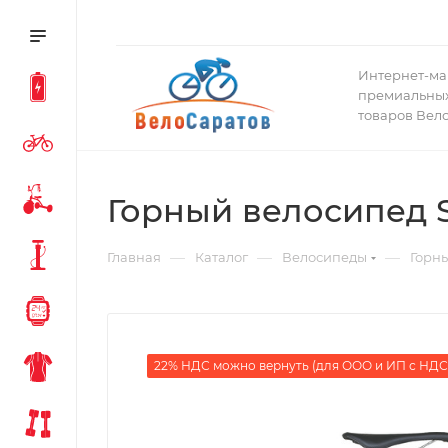
Интернет-ма
премиальных
товаров Вел
Горный велосипед S
—
—
—
Главная
Каталог
Велосипеды
Горн
22% НДС можно вернуть (для ООО и ИП с НДС