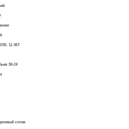
кий
0
анная
й
30, 11-36T
бьев 38-24
см
деновый сплав