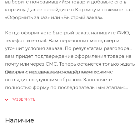
выберите понравившийся товар и добавьте его в
корзину. Далее перейдите в Корзину и нажмите на
«Оформить заказ» или «Быстрый заказ».
Когда оформляете быстрый заказ, напишите ФИО,
телефон и e-mail. Вам перезвонит менеджер и
уточнит условия заказа. По результатам разговора
вам придет подтверждение оформления товара на
почту или через СМС. Теперь останется только ждать
Оформление заказа в стандартном режиме
доставки и радоваться новой покупке.
выглядит следующим образом. Заполняете
полностью форму по последовательным этапам:
адрес, способ доставки, оплаты, данные о себе.
Советуем в комментарии к заказу написать
информацию, которая поможет курьеру вас найти.
Нажмите кнопку «Оформить заказ».
Наличие