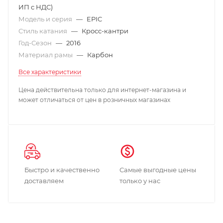
ИП с НДС)
Модель и серия
—
EPIC
Стиль катания
—
Кросс-кантри
Год-Сезон
—
2016
Материал рамы
—
Карбон
Все характеристики
Цена действительна только для интернет-магазина и
может отличаться от цен в розничных магазинах
Быстро и качественно
Самые выгодные цены
доставляем
только у нас