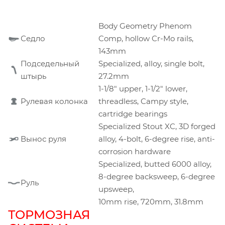
Body Geometry Phenom
Седло
Comp, hollow Cr-Mo rails,
143mm
Подседельный
Specialized, alloy, single bolt,
штырь
27.2mm
1-1/8" upper, 1-1/2" lower,
Рулевая колонка
threadless, Campy style,
cartridge bearings
Specialized Stout XC, 3D forged
Вынос руля
alloy, 4-bolt, 6-degree rise, anti-
corrosion hardware
Specialized, butted 6000 alloy,
8-degree backsweep, 6-degree
Руль
upsweep,
10mm rise, 720mm, 31.8mm
ТОРМОЗНАЯ