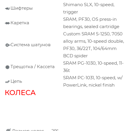
Shimano SLX, 10-speed,
Шифтеры
trigger
SRAM, PF30, OS press-in
Каретка
bearings, sealed cartridge
Custom SRAM S-1250, 7050
alloy arms, 10-speed double,
Система шатунов
PF30, 36/22T, 104/64mm
BCD spider
SRAM PG-1030, 10-speed, 11-
Трещотка / Кассета
36t
SRAM PC-1031, 10-speed, w/
Цепь
PowerLink, nickel finish
КОЛЕСА
Размер колес
29"