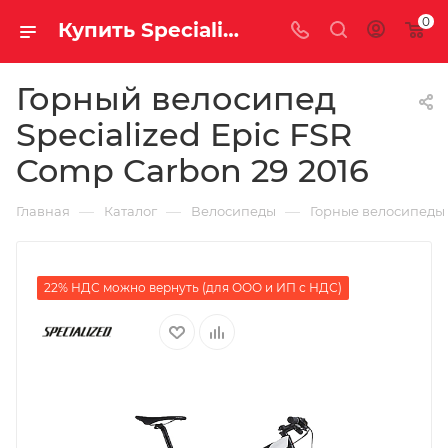
0
Купить Specialized Epic FSR Comp Carbon 29 2016 за рублей, а со скидкой
Горный велосипед
Specialized Epic FSR
Comp Carbon 29 2016
—
—
—
Главная
Каталог
Велосипеды
Горные велосипеды
22% НДС можно вернуть (для ООО и ИП с НДС)