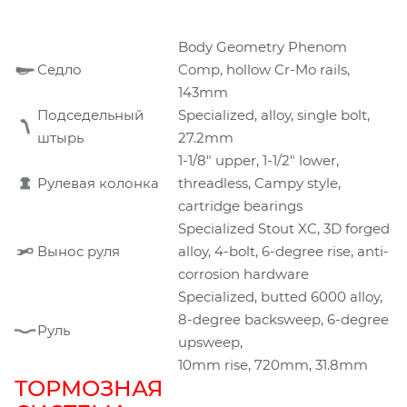
Body Geometry Phenom
Седло
Comp, hollow Cr-Mo rails,
143mm
Подседельный
Specialized, alloy, single bolt,
штырь
27.2mm
1-1/8" upper, 1-1/2" lower,
Рулевая колонка
threadless, Campy style,
cartridge bearings
Specialized Stout XC, 3D forged
Вынос руля
alloy, 4-bolt, 6-degree rise, anti-
corrosion hardware
Specialized, butted 6000 alloy,
8-degree backsweep, 6-degree
Руль
upsweep,
10mm rise, 720mm, 31.8mm
ТОРМОЗНАЯ