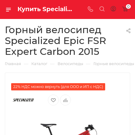
0
Купить Specialized Epic FSR Expert Carbon 2015 за рублей, а со скидкой
Горный велосипед
Specialized Epic FSR
Expert Carbon 2015
—
—
—
Главная
Каталог
Велосипеды
Горные велосипеды
22% НДС можно вернуть (для ООО и ИП с НДС)