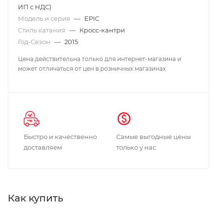
ИП с НДС)
Модель и серия
—
EPIC
Стиль катания
—
Кросс-кантри
Год-Сезон
—
2015
Цена действительна только для интернет-магазина и
может отличаться от цен в розничных магазинах
Быстро и качественно
Самые выгодные цены
доставляем
только у нас
Как купить