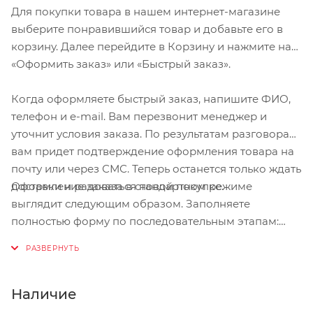
Для покупки товара в нашем интернет-магазине
выберите понравившийся товар и добавьте его в
корзину. Далее перейдите в Корзину и нажмите на
«Оформить заказ» или «Быстрый заказ».
Когда оформляете быстрый заказ, напишите ФИО,
телефон и e-mail. Вам перезвонит менеджер и
уточнит условия заказа. По результатам разговора
вам придет подтверждение оформления товара на
почту или через СМС. Теперь останется только ждать
Оформление заказа в стандартном режиме
доставки и радоваться новой покупке.
выглядит следующим образом. Заполняете
полностью форму по последовательным этапам:
адрес, способ доставки, оплаты, данные о себе.
Советуем в комментарии к заказу написать
информацию, которая поможет курьеру вас найти.
Нажмите кнопку «Оформить заказ».
Наличие