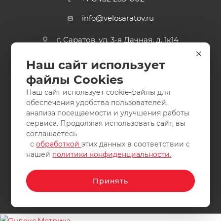
info@velosaratov.ru
г. Саратов, ул. 3-я Дачная, д. 1к14
Наш сайт использует
файлы Cookies
Наш сайт использует cookie-файлы для
обеспечения удобства пользователей,
анализа посещаемости и улучшения работы
2011-2026 © интернет-магазин спортивных товаров
сервиса. Продолжая использовать сайт, вы
ВелоСаратов. Не является публичной офертой. Все права
соглашаетесь
защищены. Заимствование материалов и фотографий
с
обработкой
этих данных в соответствии с
запрещено.
нашей
политики конфиденциальности.
Принять