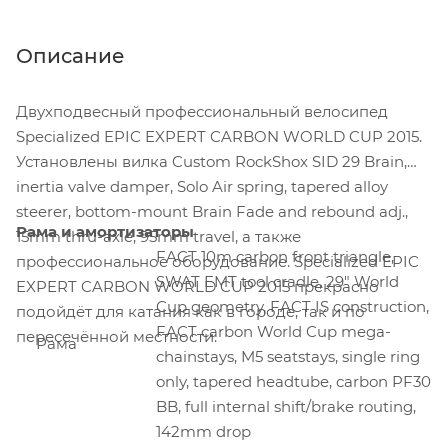
Описание
Двухподвесный профессиональный велосипед
Specialized EPIC EXPERT CARBON WORLD CUP 2015.
Установлены вилка Custom RockShox SID 29 Brain,
inertia valve damper, Solo Air spring, tapered alloy
steerer, bottom-mount Brain Fade and rebound adj.,
Рама и амортизаторы
15mm thru-axle, 95mm travel, а также
FACT 10m carbon front triangle,
профессиональное оборудование. Specialized EPIC
SWAT EMT tool cradle, 29" World
EXPERT CARBON WORLD CUP 2015 прекрасно
Cup geometry, FACT IS construction,
подойдёт для катания как в городе, так и по
FACT carbon World Cup mega-
пересечённой местности.
Рама
chainstays, M5 seatstays, single ring
only, tapered headtube, carbon PF30
BB, full internal shift/brake routing,
142mm drop