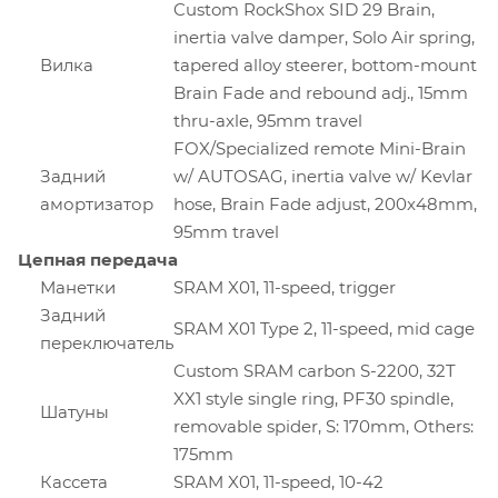
Custom RockShox SID 29 Brain,
inertia valve damper, Solo Air spring,
Вилка
tapered alloy steerer, bottom-mount
Brain Fade and rebound adj., 15mm
thru-axle, 95mm travel
FOX/Specialized remote Mini-Brain
Задний
w/ AUTOSAG, inertia valve w/ Kevlar
амортизатор
hose, Brain Fade adjust, 200x48mm,
95mm travel
Цепная передача
Манетки
SRAM X01, 11-speed, trigger
Задний
SRAM X01 Type 2, 11-speed, mid cage
переключатель
Custom SRAM carbon S-2200, 32T
XX1 style single ring, PF30 spindle,
Шатуны
removable spider, S: 170mm, Others:
175mm
Кассета
SRAM X01, 11-speed, 10-42