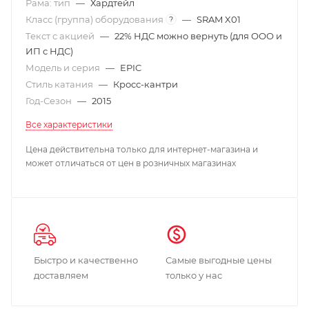
Рама: тип
—
Хардтейл
Класс (группа) оборудования
—
SRAM X01
?
Текст с акцией
—
22% НДС можно вернуть (для ООО и
ИП с НДС)
Модель и серия
—
EPIC
Стиль катания
—
Кросс-кантри
Год-Сезон
—
2015
Все характеристики
Цена действительна только для интернет-магазина и
может отличаться от цен в розничных магазинах
Быстро и качественно
Самые выгодные цены
доставляем
только у нас