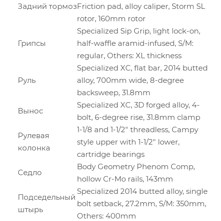
Задний тормоз
Friction pad, alloy caliper, Storm SL
rotor, 160mm rotor
Specialized Sip Grip, light lock-on,
Грипсы
half-waffle aramid-infused, S/M:
regular, Others: XL thickness
Specialized XC, flat bar, 2014 butted
Руль
alloy, 700mm wide, 8-degree
backsweep, 31.8mm
Specialized XC, 3D forged alloy, 4-
Вынос
bolt, 6-degree rise, 31.8mm clamp
1-1/8 and 1-1/2" threadless, Campy
Рулевая
style upper with 1-1/2" lower,
колонка
cartridge bearings
Body Geometry Phenom Comp,
Седло
hollow Cr-Mo rails, 143mm
Specialized 2014 butted alloy, single
Подседельный
bolt setback, 27.2mm, S/M: 350mm,
штырь
Others: 400mm