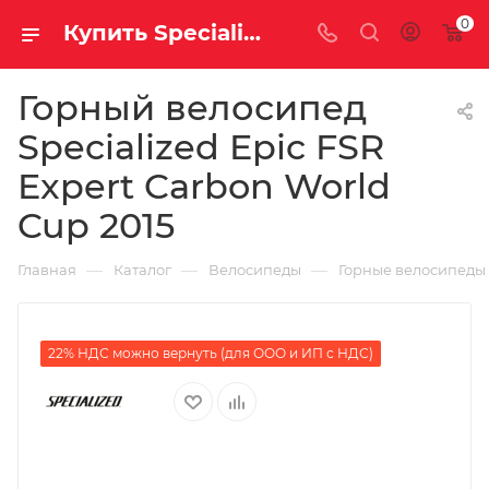
0
Купить Specialized Epic FSR Expert Carbon World Cup 2015 за рублей, а со скидкой
Горный велосипед
Specialized Epic FSR
Expert Carbon World
Cup 2015
—
—
—
Главная
Каталог
Велосипеды
Горные велосипеды
22% НДС можно вернуть (для ООО и ИП с НДС)