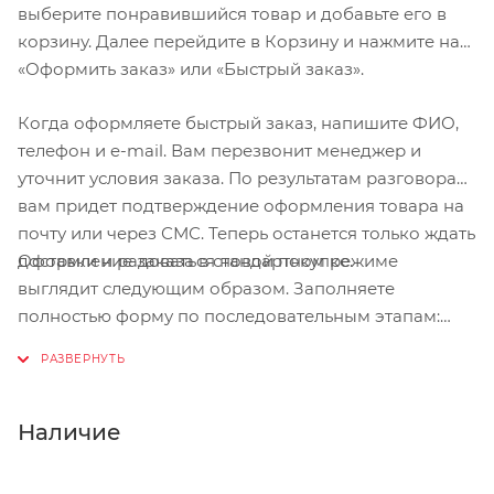
выберите понравившийся товар и добавьте его в
корзину. Далее перейдите в Корзину и нажмите на
«Оформить заказ» или «Быстрый заказ».
Когда оформляете быстрый заказ, напишите ФИО,
телефон и e-mail. Вам перезвонит менеджер и
уточнит условия заказа. По результатам разговора
вам придет подтверждение оформления товара на
почту или через СМС. Теперь останется только ждать
Оформление заказа в стандартном режиме
доставки и радоваться новой покупке.
выглядит следующим образом. Заполняете
полностью форму по последовательным этапам:
адрес, способ доставки, оплаты, данные о себе.
Советуем в комментарии к заказу написать
информацию, которая поможет курьеру вас найти.
Нажмите кнопку «Оформить заказ».
Наличие