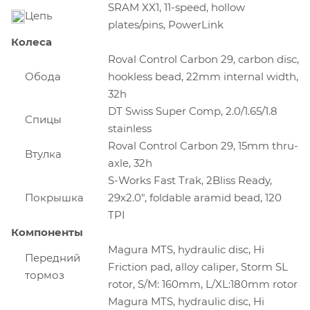
SRAM XX1, 11-speed, hollow
Цепь
plates/pins, PowerLink
Колеса
Roval Control Carbon 29, carbon disc,
Обода
hookless bead, 22mm internal width,
32h
DT Swiss Super Comp, 2.0/1.65/1.8
Спицы
stainless
Roval Control Carbon 29, 15mm thru-
Bтулка
axle, 32h
S-Works Fast Trak, 2Bliss Ready,
Покрышка
29x2.0", foldable aramid bead, 120
TPI
Компоненты
Magura MTS, hydraulic disc, Hi
Передний
Friction pad, alloy caliper, Storm SL
тормоз
rotor, S/M: 160mm, L/XL:180mm rotor
Magura MTS, hydraulic disc, Hi