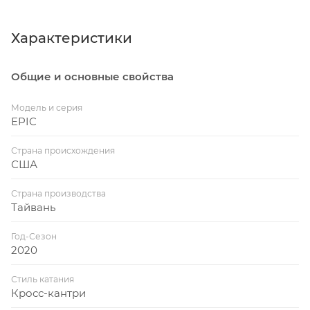
предложить более предсказуемое рулевое
управление и центральную посадку
Характеристики
райдера для большего контроля и
скорости на любой трассе.
Общие и основные свойства
МАЛЫЙ ВЕС
Одна из самых легких и способных
Модель и серия
карбоновых рам, которые когда-либо
EPIC
создавались.
Страна происхождения
США
Страна производства
Тайвань
Год-Сезон
2020
Стиль катания
Кросс-кантри