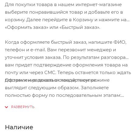
Для покупки товара в нашем интернет-магазине
выберите понравившийся товар и добавьте его в
корзину. Далее перейдите в Корзину и нажмите на
«Оформить заказ» или «Быстрый заказ».
Когда оформляете быстрый заказ, напишите ФИО,
телефон и e-mail. Вам перезвонит менеджер и
уточнит условия заказа. По результатам разговора
вам придет подтверждение оформления товара на
почту или через СМС. Теперь останется только ждать
Оформление заказа в стандартном режиме
доставки и радоваться новой покупке.
выглядит следующим образом. Заполняете
полностью форму по последовательным этапам:
адрес, способ доставки, оплаты, данные о себе.
Советуем в комментарии к заказу написать
информацию, которая поможет курьеру вас найти.
Нажмите кнопку «Оформить заказ».
Наличие