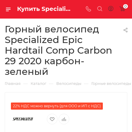
0
Купить Specialized Epic Hardtail Comp Carbon 29 2020 карбон-зеленый за рублей, а со скидкой
Горный велосипед
Specialized Epic
Hardtail Comp Carbon
29 2020 карбон-
зеленый
—
—
—
Главная
Каталог
Велосипеды
Горные велосипеды
22% НДС можно вернуть (для ООО и ИП с НДС)