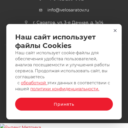
info@velosaratov.ru
г. Саратов, ул. 3-я Дачная, д. 1к14
Наш сайт использует
файлы Cookies
Наш сайт использует cookie-файлы для
обеспечения удобства пользователей,
анализа посещаемости и улучшения работы
2011-2026 © интернет-магазин спортивных товаров
сервиса. Продолжая использовать сайт, вы
ВелоСаратов. Не является публичной офертой. Все права
соглашаетесь
защищены. Заимствование материалов и фотографий
с
обработкой
этих данных в соответствии с
запрещено.
нашей
политики конфиденциальности.
Принять