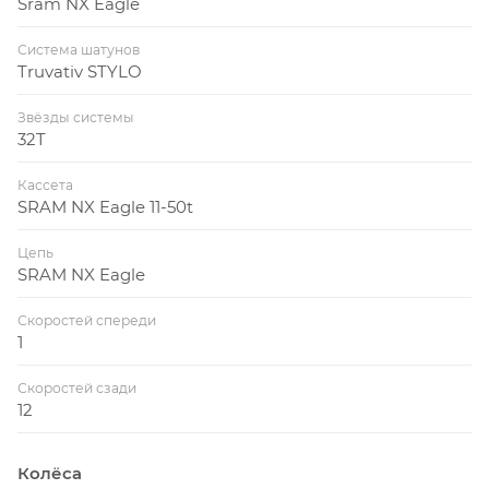
Sram NX Eagle
Система шатунов
Truvativ STYLO
Звёзды системы
32T
Кассета
SRAM NX Eagle 11-50t
Цепь
SRAM NX Eagle
Скоростей спереди
1
Скоростей сзади
12
Колёса