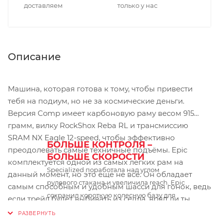
доставляем
только у нас
Описание
Машина, которая готова к тому, чтобы привести
тебя на подиум, но не за космические деньги.
Версия Comp имеет карбоновую раму весом 915
грамм, вилку RockShox Reba RL и трансмиссию
SRAM NX Eagle 12-speed, чтобы эффективно
БОЛЬШЕ КОНТРОЛЯ –
преодолевать самые техничные подъёмы. Epic
БОЛЬШЕ СКОРОСТИ
комплектуется одной из самых легких рам на
Specialized поработала над углом
данный момент, но это ещё не всё. Он обладает
рулевого стакана и увеличила reach. Epic
самым способным и удобным шасси для гонок, ведь
сохранил короткую колесную базу для
если трейл будет выбивать из седла, вряд ли ты
лучшей маневренности, но при этом готов
сможешь быть быстрее соперников.