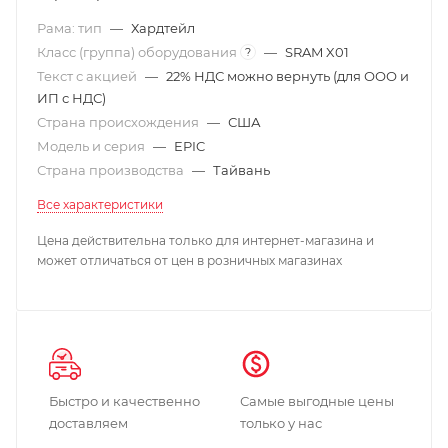
Рама: тип
—
Хардтейл
Класс (группа) оборудования
—
SRAM X01
?
Текст с акцией
—
22% НДС можно вернуть (для ООО и
ИП с НДС)
Страна происхождения
—
США
Модель и серия
—
EPIC
Страна производства
—
Тайвань
Все характеристики
Цена действительна только для интернет-магазина и
может отличаться от цен в розничных магазинах
Быстро и качественно
Самые выгодные цены
доставляем
только у нас