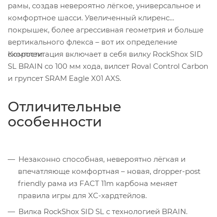
рамы, создав невероятно лёгкое, универсальное и
комфортное шасси. Увеличенный клиренс
покрышек, более агрессивная геометрия и больше
вертикального флекса – вот их определение
Комплектация включает в себя вилку RockShox SID
скорости.
SL BRAIN со 100 мм хода, вилсет Roval Control Carbon
и групсет SRAM Eagle X01 AXS.
Отличительные
особенности
Незаконно способная, невероятно лёгкая и
впечатляюще комфортная – новая, dropper-post
friendly рама из FACT 11m карбона меняет
правила игры для XC-хардтейлов.
Вилка RockShox SID SL с технологией BRAIN.