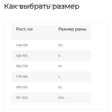
Как выбрать размер
Трансмиссия SRAM XO1 Eagle AXS.
Рост, см
Размер рамы
148-155
XS
158-165
S
165-178
M
178-185
L
185-193
XL
191-200
XXL