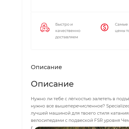
Быстро и
Самые
качественно
цены т
доставляем
Описание
Описание
Нужно ли тебе с лёгкостью залететь в под
нужно все вышеперечисленное? Specialize
лучшей машиной для твоего стиля катания.
велосипедами с подвеской FSR уровня Че
всегда сможешь найти идеальный вариант д