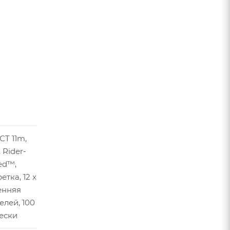
CT 11m,
 Rider-
ed™,
тка, 12 x
енняя
лей, 100
ески