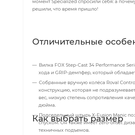
момент Specialized спросили себя: а поч
решили, что время пришло!
Отличительные особе
Вилка FOX Step-Cast 34 Performance Ser
хода и GRIP-демпфер, который обладае
Собранные вручную колёса Roval Contr
конструкцию, которая не подразумевае
вес, низкую степень сопротивления ка
дюйма.
Подседельный штырь X-Fusion Manic поз
Как выбрать размер
спуском. Он также имеет zero-offset диз
техничных подъемов.