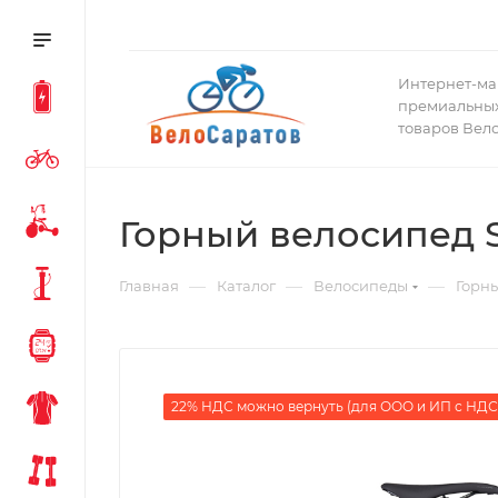
Интернет-ма
премиальных
товаров Вел
Горный велосипед Sp
—
—
—
Главная
Каталог
Велосипеды
Горн
22% НДС можно вернуть (для ООО и ИП с НДС