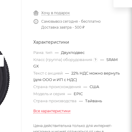
Хочу в подарок
Самовывоз сегодня - бесплатно
Доставка завтра - 500 ₽
Характеристики
Рама: тип
—
Двухподвес
Класс (группа) оборудования
—
SRAM
?
GX
Текст с акцией
—
22% НДС можно вернуть
(для ООО и ИП с НДС)
Страна происхождения
—
США
Модель и серия
—
EPIC
Страна производства
—
Тайвань
Все характеристики
Цена действительна только для интернет-
магазина и может отличаться от цен в