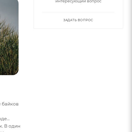
интересующий вопрос
ЗАДАТЬ ВОПРОС
е байков
оде
. В один