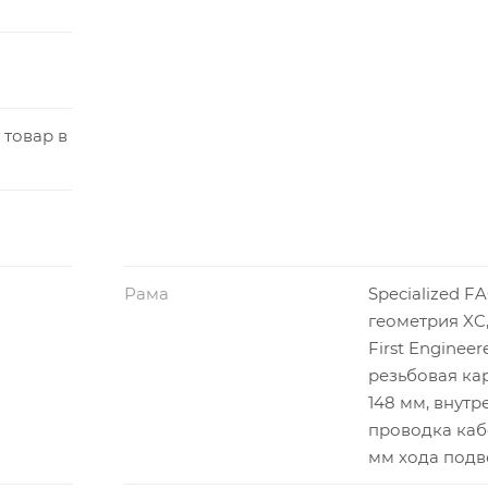
 товар в
Рама
Specialized FA
геометрия XC,
First Engineer
резьбовая каре
148 мм, внутр
проводка кабе
мм хода подв