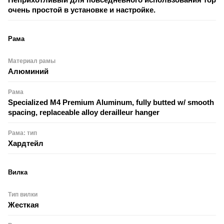
очень простой в установке и настройке.
Рама
Материал рамы
Алюминий
Рама
Specialized M4 Premium Aluminum, fully butted w/ smooth we
spacing, replaceable alloy derailleur hanger
Рама: тип
Хардтейл
Вилка
Тип вилки
Жесткая