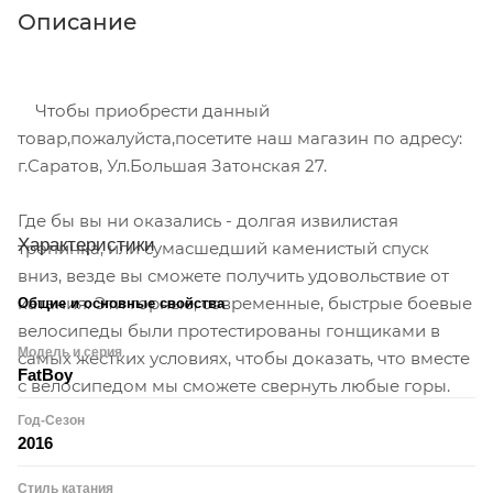
Описание
Чтобы приобрести данный
товар,пожалуйста,посетите наш магазин по адресу:
г.Саратов, Ул.Большая Затонская 27.
Где бы вы ни оказались - долгая извилистая
Характеристики
тропинка, или сумасшедший каменистый спуск
вниз, везде вы сможете получить удовольствие от
катания. Эти горные, современные, быстрые боевые
Общие и основные свойства
велосипеды были протестированы гонщиками в
Модель и серия
самых жестких условиях, чтобы доказать, что вместе
FatBoy
с велосипедом мы сможете свернуть любые горы.
Год-Сезон
2016
Стиль катания