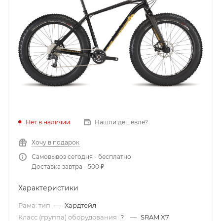
Нет в наличии
Нашли дешевле?
Хочу в подарок
Самовывоз сегодня - бесплатно
Доставка завтра - 500 ₽
Характеристики
Рама: тип
—
Хардтейл
Класс (группа) оборудования
—
SRAM X7
?