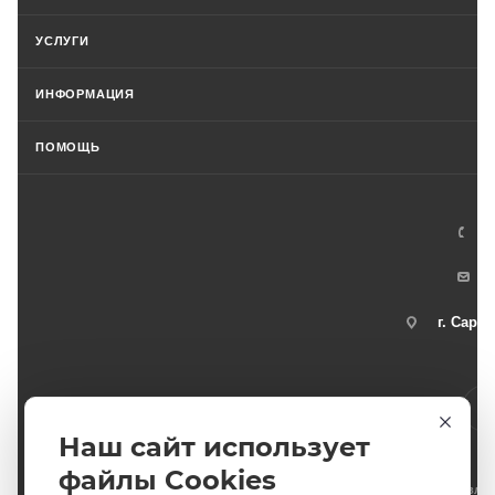
УСЛУГИ
ИНФОРМАЦИЯ
ПОМОЩЬ
+
г. Сарат
Наш сайт использует
файлы Cookies
2011-2026 © интернет-магазин спортивных товаров ВелоСаратов. Не явл