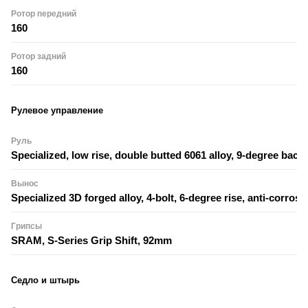
Ротор передний
160
Ротор задний
160
Рулевое управление
Руль
Specialized, low rise, double butted 6061 alloy, 9-degree b
Вынос
Specialized 3D forged alloy, 4-bolt, 6-degree rise, anti-corros
Грипсы
SRAM, S-Series Grip Shift, 92mm
Седло и штырь