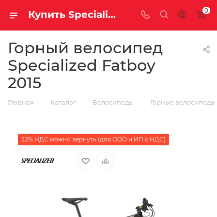
0
Купить Specialized Fatboy 2015 за рублей, а со скидкой
Горный велосипед
Specialized Fatboy
2015
—
—
—
Главная
Каталог
Велосипеды
Горные велосипеды
22% НДС можно вернуть (для ООО и ИП с НДС)