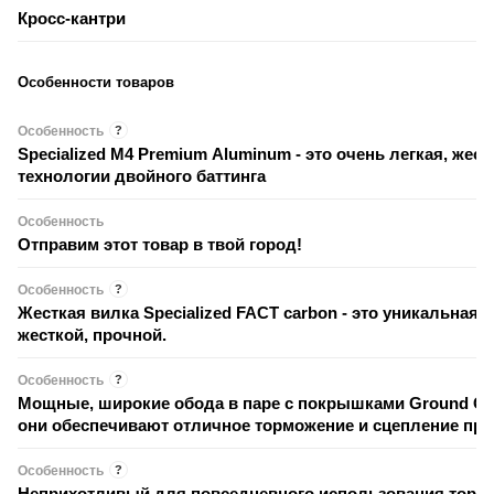
Кросс-кантри
Особенности товаров
Особенность
?
Specialized M4 Premium Aluminum - это очень легкая, же
технологии двойного баттинга
Особенность
Отправим этот товар в твой город!
Особенность
?
Жесткая вилка Specialized FACT carbon - это уникальная вилка, сделанная по передовым технологиям, что делает ее легкой,
жесткой, прочной.
Особенность
?
Мощные, широкие обода в паре с покрышками Ground Contr
они обеспечивают отличное торможение и сцепление при
Особенность
?
Неприхотливый для повседневного использования тормоз