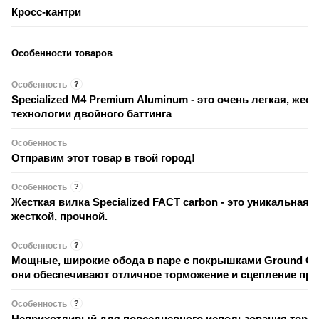
Кросс-кантри
Особенности товаров
Особенность
?
Specialized M4 Premium Aluminum - это очень легкая, же
технологии двойного баттинга
Особенность
Отправим этот товар в твой город!
Особенность
?
Жесткая вилка Specialized FACT carbon - это уникальная вилка, сделанная по передовым технологиям, что делает ее легкой,
жесткой, прочной.
Особенность
?
Мощные, широкие обода в паре с покрышками Ground Contr
они обеспечивают отличное торможение и сцепление при
Особенность
?
Неприхотливый для повседневного использования тормоз