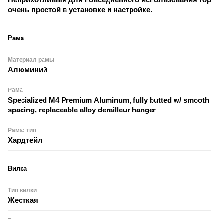
очень простой в установке и настройке.
Рама
Материал рамы
Алюминий
Рама
Specialized M4 Premium Aluminum, fully butted w/ smooth we
spacing, replaceable alloy derailleur hanger
Рама: тип
Хардтейл
Вилка
Тип вилки
Жесткая