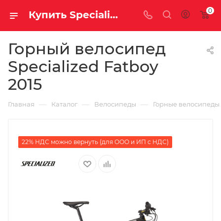
0
Купить Specialized Fatboy 2015 за рублей, а со скидкой
Горный велосипед
Specialized Fatboy
2015
—
—
—
Главная
Каталог
Велосипеды
Горные велосипеды
22% НДС можно вернуть (для ООО и ИП с НДС)