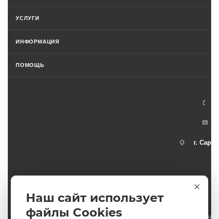
УСЛУГИ
ИНФОРМАЦИЯ
ПОМОЩЬ
+
г. Сарат
Наш сайт использует
файлы Cookies
2011-2026 © интернет-магазин спортивных товаров ВелоСаратов. Не явл