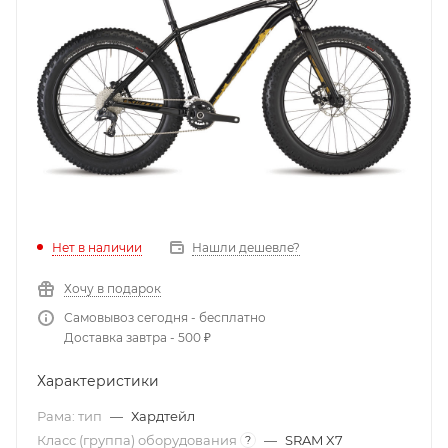
Нет в наличии
Нашли дешевле?
Хочу в подарок
Самовывоз сегодня - бесплатно
Доставка завтра - 500 ₽
Характеристики
Рама: тип
—
Хардтейл
Класс (группа) оборудования
—
SRAM X7
?