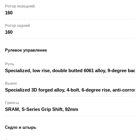
Ротор передний
160
Ротор задний
160
Рулевое управление
Руль
Specialized, low rise, double butted 6061 alloy, 9-degree b
Вынос
Specialized 3D forged alloy, 4-bolt, 6-degree rise, anti-corros
Грипсы
SRAM, S-Series Grip Shift, 92mm
Седло и штырь