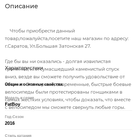
Описание
Чтобы приобрести данный
товар,пожалуйста,посетите наш магазин по адресу:
г.Саратов, Ул.Большая Затонская 27.
Где бы вы ни оказались - долгая извилистая
Характеристики
тропинка, или сумасшедший каменистый спуск
вниз, везде вы сможете получить удовольствие от
катания. Эти горные, современные, быстрые боевые
Общие и основные свойства
велосипеды были протестированы гонщиками в
Модель и серия
самых жестких условиях, чтобы доказать, что вместе
FatBoy
с велосипедом мы сможете свернуть любые горы.
Год-Сезон
2016
Стиль катания