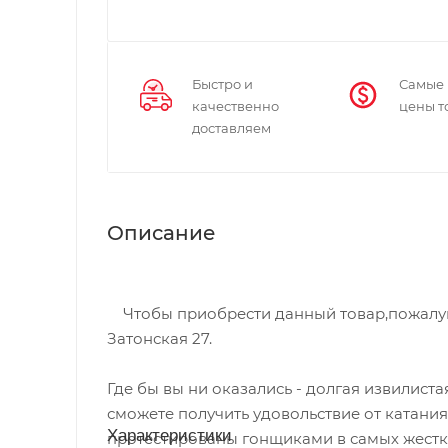
Быстро и
Самые
качественно
цены т
доставляем
Описание
Чтобы приобрести данный товар,пожалуйст
Затонская 27.
Где бы вы ни оказались - долгая извилист
сможете получить удовольствие от катани
Характеристики
протестированы гонщиками в самых жестки