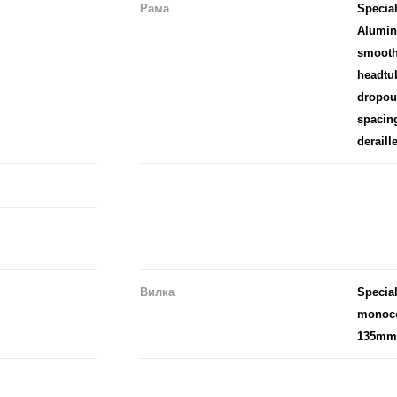
Рама
Specia
Aluminu
smooth
headtu
dropou
spacing
deraill
Вилка
Special
monoco
135mm 