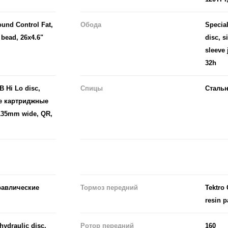
ound Control Fat,
Обода
Special
 bead, 26x4.6"
disc, s
sleeve 
32h
B Hi Lo disc,
Спицы
Стальн
ые картриджные
135mm wide, QR,
равлические
Тормоз передний
Tektro 
resin 
hydraulic disc,
Ротор передний
160