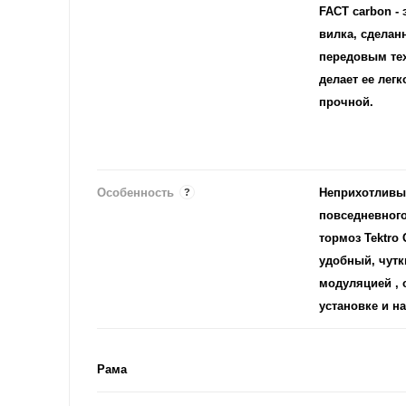
FACT carbon -
вилка, сделан
передовым те
делает ее легк
прочной.
Особенность
Неприхотливы
?
повседневног
тормоз Tektro
удобный, чутк
модуляцией , 
установке и н
Рама