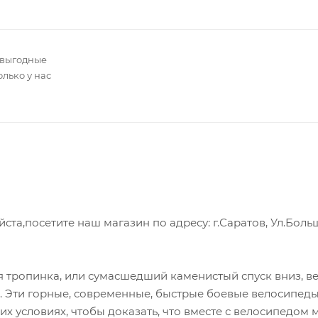
 выгодные
олько у нас
а,посетите наш магазин по адресу: г.Саратов, Ул.Боль
ая тропинка, или сумасшедший каменистый спуск вниз, в
я. Эти горные, современные, быстрые боевые велосипед
х условиях, чтобы доказать, что вместе с велосипедом 