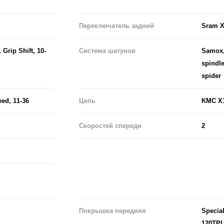
Переключатель задний
Sram 
Grip Shift, 10-
Система шатунов
Samox,
spindl
spider
eed, 11-36
Цепь
KMC X
Скоростей спереди
2
Покрышка передняя
Special
120TPI,