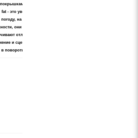
 покрышками Ground
 fat - это уверенность в
погоду, на любой
ности, они
чивают отличное
ение и сцепление при
 в повороты