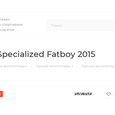
газин
 спортивных
осаратов
ecialized Fatboy 2015
—
—
ые велосипеды
Горные велосипеды
Горный велосипед S
)