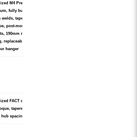
lized M4 Premium
m, fully butted w/
 welds, tapered
be, post-mount disc
ts, 190mm rear hub
, replaceable alloy
eur hanger
ized FACT carbon, full
que, tapered steerer,
hub spacing