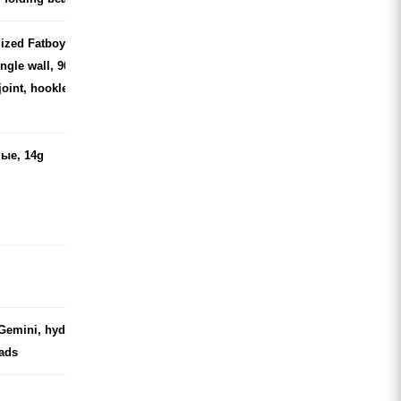
ized Fatboy SL, alloy
ingle wall, 90mm wide,
joint, hookless design,
ые, 14g
Gemini, hydraulic disc,
pads