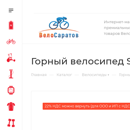
Интернет-ма
премиальных
товаров Вел
Горный велосипед Sp
—
—
—
Главная
Каталог
Велосипеды
Горн
22% НДС можно вернуть (для ООО и ИП с НДС