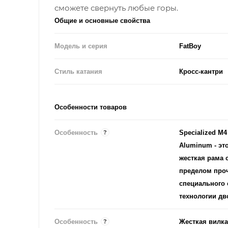
сможете свернуть любые горы.
Общие и основные свойства
Модель и серия
FatBoy
Стиль катания
Кросс-кантри
Особенности товаров
Особенность
Specialized M
?
Aluminum - это
жесткая рама
пределом проч
специального 
технологии дв
Особенность
Жесткая вилка Specializ
?