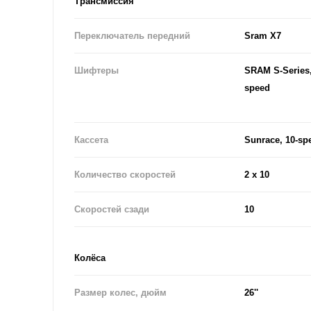
Трансмиссия
Переключатель передний
Sram X7
Шифтеры
SRAM S-Series, 
speed
Кассета
Sunrace, 10-sp
Количество скоростей
2 x 10
Скоростей сзади
10
Колёса
Размер колес, дюйм
26''