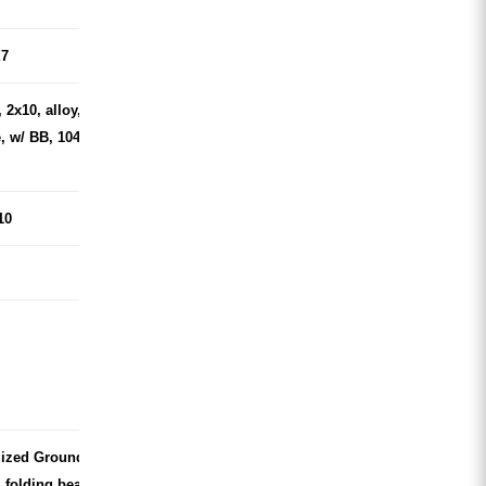
X7
 2x10, alloy, 100mm CNC
e, w/ BB, 104/64mm BCD
10
ized Ground Control Fat,
 folding bead, 26x4.6"