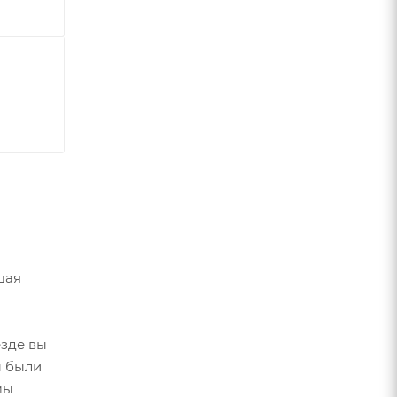
шая
езде вы
ы были
мы