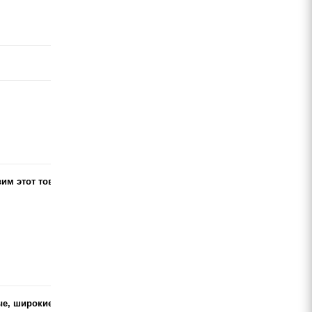
им этот товар в твой
е, широкие обода в