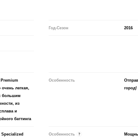
Год-Сезон
2016
4 Premium
Особенность
Отправ
 очень легкая,
город!
 с большим
ности, из
сплава и
ойного баттинга
ed
Особенность
Мощны
?