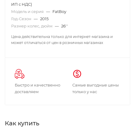
ИП с НДС)
Модель и серия
—
FatBoy
Год-Сезон
—
2015
Размер колес, дюйм
—
26''
Цена действительна только для интернет-магазина и
может отличаться от цен в розничных магазинах
Быстро и качественно
Самые выгодные цены
доставляем
только у нас
Как купить