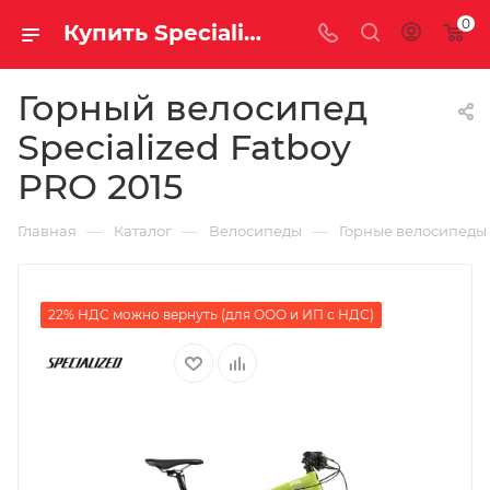
0
Купить Specialized Fatboy PRO 2015 за рублей, а со скидкой
Горный велосипед
Specialized Fatboy
PRO 2015
—
—
—
Главная
Каталог
Велосипеды
Горные велосипеды
22% НДС можно вернуть (для ООО и ИП с НДС)