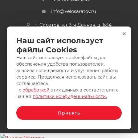
info@velosaratov.ru
г. Саратов, ул. 3-я Дачная, д. 1к14
Наш сайт использует
файлы Cookies
Наш сайт использует cookie-файлы для
обеспечения удобства пользователей,
анализа посещаемости и улучшения работы
2011-2026 © интернет-магазин спортивных товаров
сервиса. Продолжая использовать сайт, вы
ВелоСаратов. Не является публичной офертой. Все права
соглашаетесь
защищены. Заимствование материалов и фотографий
с
обработкой
этих данных в соответствии с
запрещено.
нашей
политики конфиденциальности.
Принять