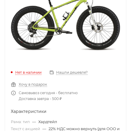
Нет в наличии
Нашли дешевле?
Хочу в подарок
Самовывоз сегодня - бесплатно
Доставка завтра - 500 ₽
Характеристики
Рама: тип
—
Хардтейл
Текст с акцией
—
22% НДС можно вернуть (для ООО и