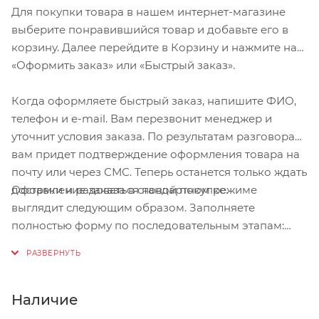
Для покупки товара в нашем интернет-магазине
выберите понравившийся товар и добавьте его в
корзину. Далее перейдите в Корзину и нажмите на
«Оформить заказ» или «Быстрый заказ».
Когда оформляете быстрый заказ, напишите ФИО,
телефон и e-mail. Вам перезвонит менеджер и
уточнит условия заказа. По результатам разговора
вам придет подтверждение оформления товара на
почту или через СМС. Теперь останется только ждать
Оформление заказа в стандартном режиме
доставки и радоваться новой покупке.
выглядит следующим образом. Заполняете
полностью форму по последовательным этапам:
адрес, способ доставки, оплаты, данные о себе.
Советуем в комментарии к заказу написать
информацию, которая поможет курьеру вас найти.
Нажмите кнопку «Оформить заказ».
Наличие