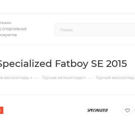
газин
 спортивных
осаратов
ecialized Fatboy SE 2015
—
—
ые велосипеды
Горные велосипеды
Горный велосипед S
)