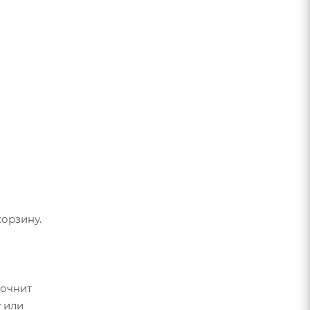
орзину.
точнит
 или