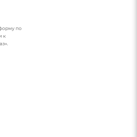
форму по
и к
аз».