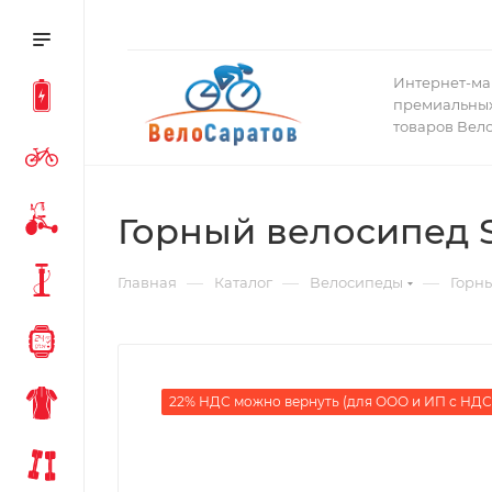
Интернет-ма
премиальных
товаров Вел
Горный велосипед Sp
—
—
—
Главная
Каталог
Велосипеды
Горн
22% НДС можно вернуть (для ООО и ИП с НДС