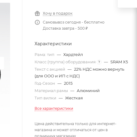
Хочу в подарок
Самовывоз сегодня - бесплатно
Доставка завтра - 500 ₽
Характеристики
Рама: тип
—
Хардтейл
Класс (группа) оборудования
—
SRAM X5
?
Текст с акцией
—
22% НДС можно вернуть
(для ООО и ИП с НДС)
Год-Сезон
—
2015
Материал рамы
—
Алюминий
Тип вилки
—
Жесткая
Все характеристики
Цена действительна только для интернет-
магазина и может отличаться от цен в
розничных магазинах