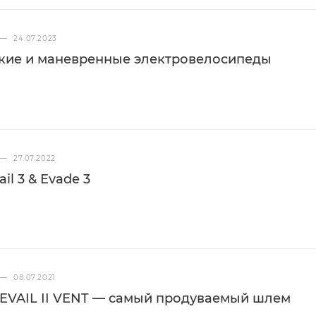
—
24.07.2023
гкие и маневренные электровелосипеды
—
27.07.2022
il 3 & Evade 3
—
08.07.2021
EVAIL II VENT — самый продуваемый шлем