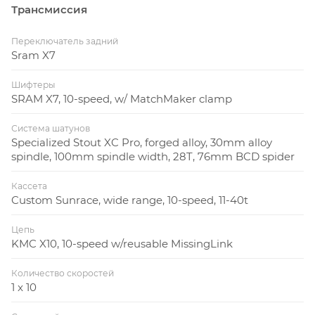
гладкими швами, конусный стакан,
Трансмиссия
дропауты с креплением дискового
Рама
тормоза, ширина задней втулки 190 мм,
Переключатель задний
сменный алюминиевый петух
Sram X7
Шифтеры
Ростовка
S, M, L, XL
SRAM X7, 10-speed, w/ MatchMaker clamp
рамы
АМОРТИЗАЦИЯ
Система шатунов
Specialized Stout XC Pro, forged alloy, 30mm alloy
spindle, 100mm spindle width, 28T, 76mm BCD spider
Тип амортизации
Кассета
RockShox Bluto RL,
Custom Sunrace, wide range, 10-speed, 11-40t
пружина Solo Air, дэмпфер
Цепь
Motion Control,
KMC X10, 10-speed w/reusable MissingLink
регулировка отскока,
магнезиевые ноги,
Количество скоростей
Вилка
конусный алюминиевый
1 x 10
шток, алюминиевые