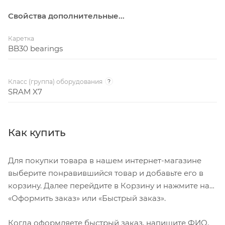
тормоз, алюминий, ширина 90 мм, 32Н
Specialized Ground Control Fat, 120TPI,
Свойства дополнительные...
Покрышки
складной корд, 26x4.6"
Каретка
BB30 bearings
Класс (группа) оборудования
?
SRAM X7
Как купить
Для покупки товара в нашем интернет-магазине
выберите понравившийся товар и добавьте его в
корзину. Далее перейдите в Корзину и нажмите на
«Оформить заказ» или «Быстрый заказ».
Когда оформляете быстрый заказ, напишите ФИО,