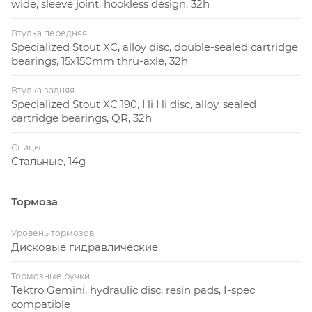
wide, sleeve joint, hookless design, 32h
подъём 6°, анти-
коррозионное покрытие
Втулка передняя
Specialized Stout XC, 6061
Specialized Stout XC, alloy disc, double-sealed cartridge
алюминий, двойной баттинг,
bearings, 15x150mm thru-axle, 32h
Руль
изгиб назад 9°, изгиб наверх
Втулка задняя
5°, подъём 15 мм, ø 31.8 мм
Specialized Stout XC 190, Hi Hi disc, alloy, sealed
cartridge bearings, QR, 32h
ТОРМОЗНАЯ
СИСТЕМА
Спицы
Стальные, 14g
Тормоза
Tektro Gemini, гидравлический
дисковый, резиновые колодки,
Тормоза
Уровень тормозов
совместим с I-Spec
Дисковые гидравлические
ТРАНСМИССИЯ
Тормозные ручки
Tektro Gemini, hydraulic disc, resin pads, I-spec
compatible