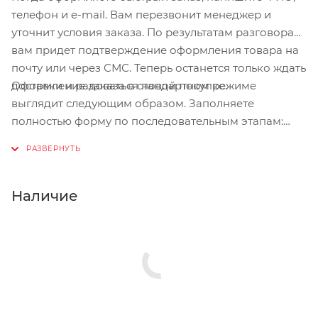
телефон и e-mail. Вам перезвонит менеджер и
уточнит условия заказа. По результатам разговора
вам придет подтверждение оформления товара на
почту или через СМС. Теперь останется только ждать
Оформление заказа в стандартном режиме
доставки и радоваться новой покупке.
выглядит следующим образом. Заполняете
полностью форму по последовательным этапам:
адрес, способ доставки, оплаты, данные о себе.
Советуем в комментарии к заказу написать
информацию, которая поможет курьеру вас найти.
Нажмите кнопку «Оформить заказ».
Наличие