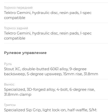
Количество скоростей
10
Тормоз передний
Задний
SRAM X7 Type 2.1, 10
Tektro Gemini, hydraulic disc, resin pads, I-spec
compatible
переключатель
скоростей, длинная лапка
Шифтеры
SRAM X7, 10 скоростей
Тормоз задний
Tektro Gemini, hydraulic disc, resin pads, I-spec
Samox, PF30, закрытый
compatible
Каретка
картридж
Specialized Stout XC Pro,
Рулевое управление
кованый алюминий,
Система шатунов
алюминиевый вал 30 мм,
Руль
ширина 100 мм, 28T, BCD
Stout XC, double-butted 6061 alloy, 9-degree
backsweep, 5-degree upsweep, 15mm rise, 31.8mm
76 мм
Custom Sunrace, 10
Вынос
скоростей, 11-40Т
Specialized, 3D-forged alloy, 4-bolt, 6-degree rise,
Трещотка / Кассета
31.8mm clamp
KMC X10L, 10 скоростей,
Грипсы
Цепь
Specialized Sip Grip, light lock-on, half-waffle, S/M:
звено MissingLink