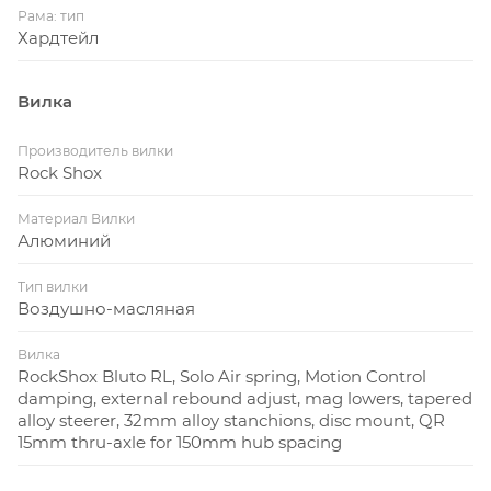
контроль и лучшую управляемость на любой
Рама: тип
местности
Хардтейл
Система шатунов Stout XC с одной ведущей
звездой предотвращает слетание цепи, в то же
Вилка
время, обеспечивает эффективную и лёгкую
работу трансмиссии с широким выбором
Производитель вилки
Rock Shox
передач
Материал Вилки
Алюминий
Характеристика:
Тип вилки
Воздушно-масляная
РАМА
Вилка
RockShox Bluto RL, Solo Air spring, Motion Control
Материал
damping, external rebound adjust, mag lowers, tapered
рамы
алюминий
alloy steerer, 32mm alloy stanchions, disc mount, QR
15mm thru-axle for 150mm hub spacing
Алюмний M4, полный баттинг с