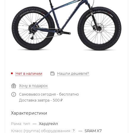
Нет в наличии
Нашли дешевле?
Хочу в подарок
Самовывоз сегодня - бесплатно
Доставка завтра - 500 ₽
Характеристики
Рама: тип
—
Хардтейл
Класс (группа) оборудования
—
SRAM X7
?