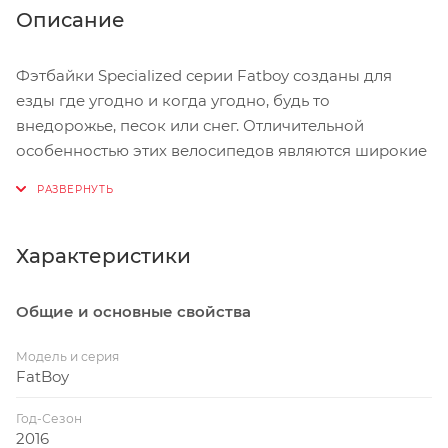
Описание
Фэтбайки Specialized серии Fatboy созданы для
езды где угодно и когда угодно, будь то
внедорожье, песок или снег. Отличительной
особенностью этих велосипедов являются широкие
покрышки, лёгкие и прочные рамы из алюминия
или карбона, уверенное управление при любых
условиях и возможность установки багажника.
Характеристики
Велосипед Specialized Fatboy Trail (2016) — фэтбайк
созданный не только для езды по снегу и песку.
Общие и основные свойства
Благодаря амортизационной вилке RockShox,
рабочей трнсмиссиии с одной ведущей звездой и
Модель и серия
мощным тормозам, этот велосипед прекрасно
FatBoy
ведет себя на трейлах и суровом бездорожье.
Год-Сезон
2016