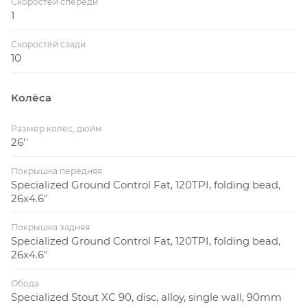
Скоростей спереди
штанины 32 мм, крепление
1
дискового тормоза, QR-
ось 15 мм, ширина переней
Скоростей сзади
втулки 150 мм
10
УПРАВЛЕНИЕ
Колёса
Body Geometry Henge Sport,
Седло
стальные рамки, 143 мм
Размер колес, дюйм
26''
TranzX YSP02, свободная
регулировка, внешняя
Подседельный
Покрышка передняя
проводка, дистанционное
Specialized Ground Control Fat, 120TPI, folding bead,
штырь
управление, ø 30.9мм, ход S:
26x4.6"
100мм, M/L/XL: 120мм
Покрышка задняя
1-1/8" — 1-1/2", безрезьбовая,
Specialized Ground Control Fat, 120TPI, folding bead,
Рулевая колонка
Campy, картриджные
26x4.6"
подшипники
Specialized Stout XC, 3D-ковка,
Обода
Specialized Stout XC 90, disc, alloy, single wall, 90mm
алюмний, 4-х болтовый,
Вынос руля