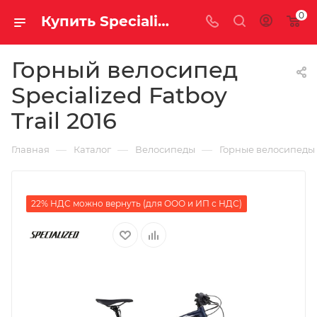
0
Купить Specialized Fatboy Trail 2016 за рублей, а со скидкой
Горный велосипед
Specialized Fatboy
Trail 2016
—
—
—
Главная
Каталог
Велосипеды
Горные велосипеды
22% НДС можно вернуть (для ООО и ИП с НДС)