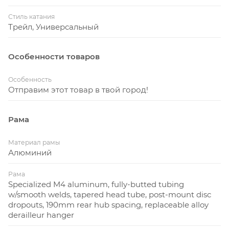
Особенности:
Стиль катания
Трейл, Универсальный
Рама из алюминия М4 — идеальное сочетание
Особенности товаров
эффективности и прочности; объёмная верхняя
труба и короткие перья для облегчения
Особенность
Отправим этот товар в твой город!
подъёмов и уверенных спусков
Вилка RockShox Bluto RL для мягкой езды;
Рама
алюминиевые штанины 32 мм и регулировка
отскока на ходу
Материал рамы
Надёжные, прочные и эффективные колёса Stout
Алюминий
XC 90 — отлично подходят как для трейла, так и
Рама
для снега; идеальное сочетание
Specialized M4 aluminum, fully-butted tubing
производительности и прочности.
w/smooth welds, tapered head tube, post-mount disc
dropouts, 190mm rear hub spacing, replaceable alloy
Покрышки 26x.4.6" Ground Control помогают
derailleur hanger
поглощать удары и обеспечивают отличную тягу,