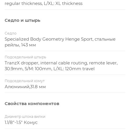
regular thickness, L/XL: XL thickness
КОЛЕСА
Седло и штырь
Седло
Размер
Specialized Body Geometry Henge Sport, стальные
26
колес
рейлы, 143 мм
Specialized Stout XC 150, высокий
Подседельный штырь
Втулка
фланец, под дисковый тормоз,
TranzX dropper, internal cable routing, remote lever,
передняя
картриджные подшипники с двойным
30.9mm, S/M: 100mm, L/XL: 120mm travel
уплотнителем ось 15 мм, 32Н
Specialized Stout XC 190, высокий
Подседельный хомут
Алюминий,31.8 мм
Втулка
фланец, под дисковый тормоз,
задняя
картриджные подшипники с
уплотнителем, QR, 32Н
Свойства компонентов
Материал
Диаметр штока вилки
ободов
1.1/8"-1.5" Конус
Specialized Stout XC 90, под дисковый
Обода