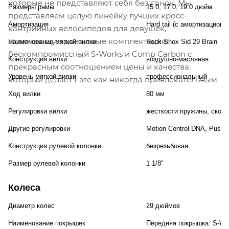
которые не представляют себя без гонок. Мы
Размеры рамы
15.0, 17.0, 19.0 дюйм
представляем целую линейку лучших кросс-
Амортизация
Hard tail (с амортизационн
кантрийных велосипедов для девушек,
включающую две новые комплектации:
Наименование мягкой вилки
Rock Shox Sid 29 Brain
бескомпромиссный S-Works и Comp Carbon с
Конструкция вилки
воздушно-масляная
прекрасным соотношением цены и качества,
Уровень мягкой вилки
профессиональный
который делает Fate как никогда привлекательным
Ход вилки
80 мм
Регулировки вилки
жесткости пружины, скоро
Другие регулировки
Motion Control DNA, Push
Конструкция рулевой колонки
безрезьбовая
Размер рулевой колонки
1 1/8"
Колеса
Диаметр колес
29 дюймов
Наименование покрышек
Передняя покрышка: S-Work