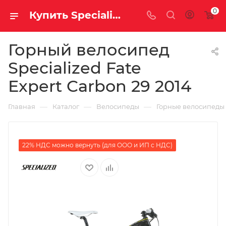
0
Купить Specialized Fate Expert Carbon 29 2014 за рублей, а со скидкой
Горный велосипед
Specialized Fate
Expert Carbon 29 2014
—
—
—
Главная
Каталог
Велосипеды
Горные велосипеды
22% НДС можно вернуть (для ООО и ИП с НДС)