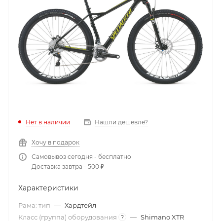
Нет в наличии
Нашли дешевле?
Хочу в подарок
Самовывоз сегодня - бесплатно
Доставка завтра - 500 ₽
Характеристики
Рама: тип
—
Хардтейл
Класс (группа) оборудования
—
Shimano XTR
?