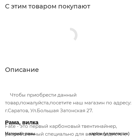
С этим товаром покупают
Описание
Чтобы приобрести данный
товар,пожалуйста,посетите наш магазин по адресу:
г.Саратов, Ул.Большая Затонская 27.
Рама, вилка
Fate - это первый карбоновый твентинайнер,
разработанный специально для велосипедисток,
Материал рамы
карбон (углепластик)