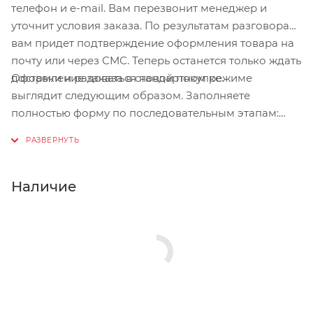
телефон и e-mail. Вам перезвонит менеджер и
уточнит условия заказа. По результатам разговора
вам придет подтверждение оформления товара на
почту или через СМС. Теперь останется только ждать
Оформление заказа в стандартном режиме
доставки и радоваться новой покупке.
выглядит следующим образом. Заполняете
полностью форму по последовательным этапам:
адрес, способ доставки, оплаты, данные о себе.
Советуем в комментарии к заказу написать
информацию, которая поможет курьеру вас найти.
Нажмите кнопку «Оформить заказ».
Наличие