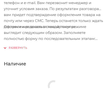
телефон и e-mail. Вам перезвонит менеджер и
уточнит условия заказа. По результатам разговора
вам придет подтверждение оформления товара на
почту или через СМС. Теперь останется только ждать
Оформление заказа в стандартном режиме
доставки и радоваться новой покупке.
выглядит следующим образом. Заполняете
полностью форму по последовательным этапам:
адрес, способ доставки, оплаты, данные о себе.
Советуем в комментарии к заказу написать
информацию, которая поможет курьеру вас найти.
Нажмите кнопку «Оформить заказ».
Наличие