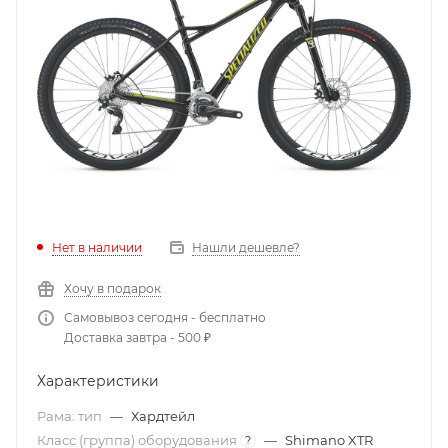
Нет в наличии
Нашли дешевле?
Хочу в подарок
Самовывоз сегодня - бесплатно
Доставка завтра - 500 ₽
Характеристики
Рама: тип
—
Хардтейл
Класс (группа) оборудования
—
Shimano XTR
?