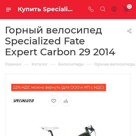
0
Купить Specialized Fate Expert Carbon 29 2014 за рублей, а со скидкой
Горный велосипед
Specialized Fate
Expert Carbon 29 2014
—
—
—
Главная
Каталог
Велосипеды
Горные велосипеды
22% НДС можно вернуть (для ООО и ИП с НДС)