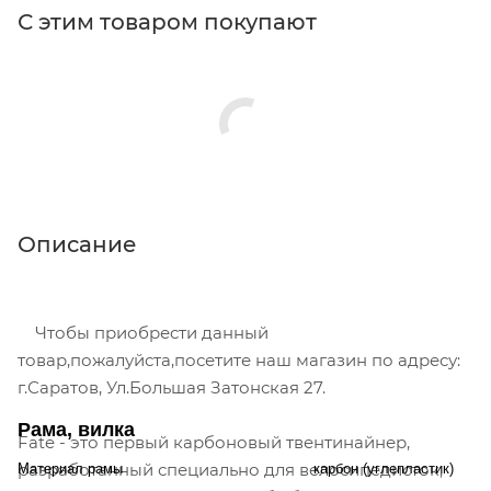
С этим товаром покупают
Описание
Чтобы приобрести данный
товар,пожалуйста,посетите наш магазин по адресу:
г.Саратов, Ул.Большая Затонская 27.
Рама, вилка
Fate - это первый карбоновый твентинайнер,
разработанный специально для велосипедисток,
Материал рамы
карбон (углепластик)