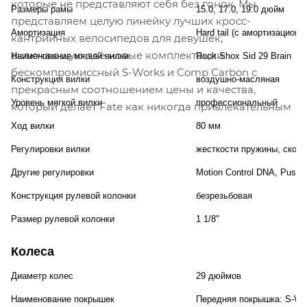
которые не представляют себя без гонок. Мы
Размеры рамы
15.0, 17.0, 19.0 дюйм
представляем целую линейку лучших кросс-
Амортизация
Hard tail (с амортизационн
кантрийных велосипедов для девушек,
включающую две новые комплектации:
Наименование мягкой вилки
Rock Shox Sid 29 Brain
бескомпромиссный S-Works и Comp Carbon с
Конструкция вилки
воздушно-масляная
прекрасным соотношением цены и качества,
Уровень мягкой вилки
профессиональный
который делает Fate как никогда привлекательным
Ход вилки
80 мм
Регулировки вилки
жесткости пружины, скоро
Другие регулировки
Motion Control DNA, Push
Конструкция рулевой колонки
безрезьбовая
Размер рулевой колонки
1 1/8"
Колеса
Диаметр колес
29 дюймов
Наименование покрышек
Передняя покрышка: S-Work