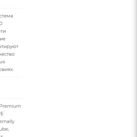
стема
0
эти
ие
нтируют
чество
ых
овиях.
1 Premium
RE
rnally
ube,
s,