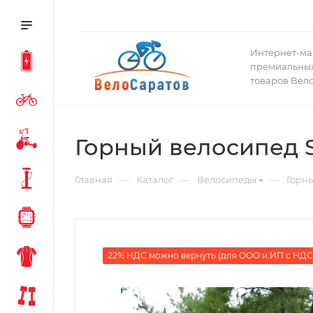
Интернет-ма
премиальных
товаров Вел
Горный велосипед S
—
—
—
Главная
Каталог
Велосипеды
Горн
22% НДС можно вернуть (для ООО и ИП с НДС