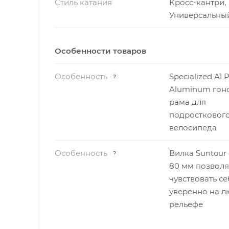
Стиль катания
Кросс-кантри,
Универсальны
Особенности товаров
Особенность
Specialized A1
?
Aluminum гон
рама для
подростковог
велосипеда
Особенность
Вилка Suntour
?
80 мм позволя
чувствовать се
уверенно на 
рельефе