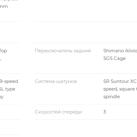
0mm
Top
Переключатель задний
Shimano Alivio
,
SGS Cage
 9-speed
Система шатунов
SR Suntour XCR
SL type
speed, square 
ay
spindle
Скоростей спереди
3