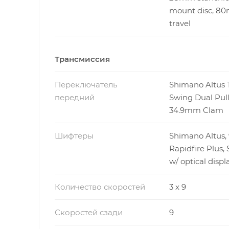
mount disc, 8
travel
Трансмиссия
Переключатель
Shimano Altus 
передний
Swing Dual Pull
34.9mm Clam
Шифтеры
Shimano Altus,
Rapidfire Plus, 
w/ optical displ
Количество скоростей
3 x 9
Скоростей сзади
9