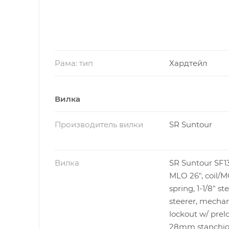
Рама: тип
Хардтейл
Вилка
Производитель вилки
SR Suntour
Вилка
SR Suntour SF1
MLO 26", coil/
spring, 1-1/8" ste
steerer, mechan
lockout w/ prelo
28mm stanchion