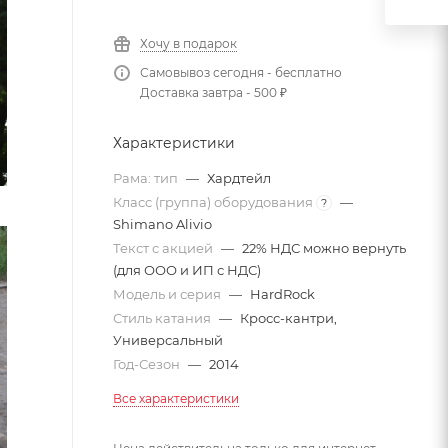
Хочу в подарок
Самовывоз сегодня - бесплатно
Доставка завтра - 500 ₽
Характеристики
Рама: тип
—
Хардтейл
Класс (группа) оборудования
—
?
Shimano Alivio
Текст с акцией
—
22% НДС можно вернуть
(для ООО и ИП с НДС)
Модель и серия
—
HardRock
Стиль катания
—
Кросс-кантри,
Универсальный
Год-Сезон
—
2014
Все характеристики