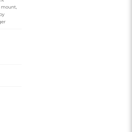
c mount,
oy
ger
я