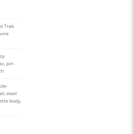
st Trak
 wire
loy
sc, pin
2h
ble-
ll, steel
sette body,