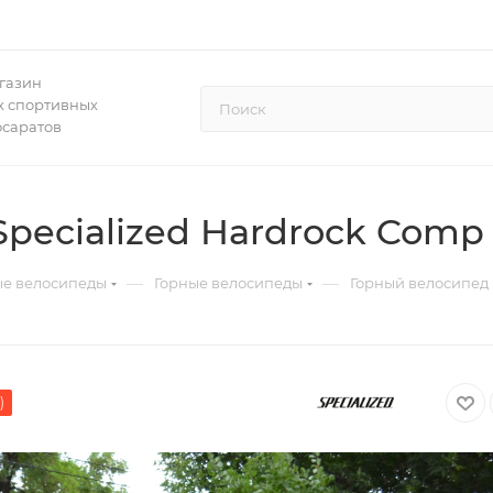
газин
 спортивных
осаратов
pecialized Hardrock Comp 
—
—
ые велосипеды
Горные велосипеды
Горный велосипед 
)