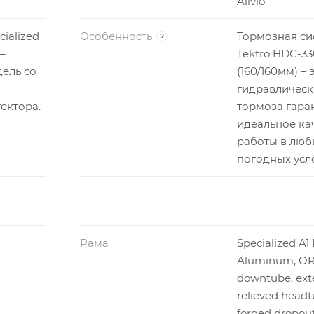
Alivio
ialized
Особенность
Тормозная си
?
 –
Tektro HDC-33
ель со
(160/160мм) – 
гидравлическ
ектора.
тормоза гара
идеальное ка
работы в люб
погодных усл
Рама
Specialized A
Aluminum, O
downtube, exte
relieved headt
forged dropout