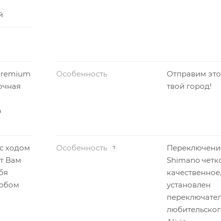
й
 Premium
Особенность
Отправим это
очная
твой город!
о
 с ходом
Особенность
Переключени
?
т Вам
Shimano четк
бя
качественное,
любом
установлен
переключате
любительског