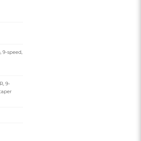
, 9-speed,
, 9-
taper