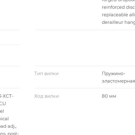
reinforced dis
replaceable all
derailleur han
Тип вилки
Пружино-
эластомерна
3-XCT-
Ход вилки
80 мм
MCU
el
ical
ad adj.,
s, post-