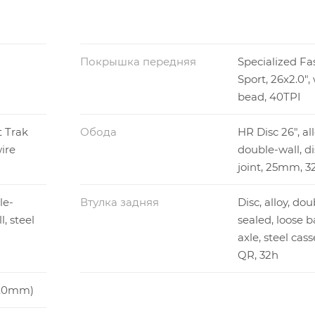
Покрышка передняя
Specialized Fa
Sport, 26x2.0",
bead, 40TPI
t Trak
Обода
HR Disc 26", al
wire
double-wall, di
joint, 25mm, 3
le-
Втулка задняя
Disc, alloy, dou
l, steel
sealed, loose ba
axle, steel cas
QR, 32h
(2.0mm)