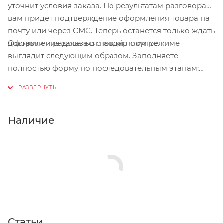
уточнит условия заказа. По результатам разговора
вам придет подтверждение оформления товара на
почту или через СМС. Теперь останется только ждать
Оформление заказа в стандартном режиме
доставки и радоваться новой покупке.
выглядит следующим образом. Заполняете
полностью форму по последовательным этапам:
адрес, способ доставки, оплаты, данные о себе.
Советуем в комментарии к заказу написать
информацию, которая поможет курьеру вас найти.
Нажмите кнопку «Оформить заказ».
Наличие
Статьи