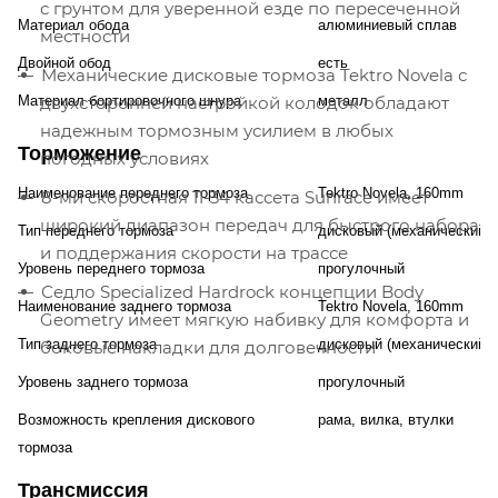
с грунтом для уверенной езде по пересеченной
Материал обода
алюминиевый сплав
местности
Двойной обод
есть
Механические дисковые тормоза Tektro Novela с
Материал бортировочного шнура
двухсторонней настройкой колодок обладают
металл
надежным тормозным усилием в любых
Торможение
погодных условиях
Наименование переднего тормоза
Tektro Novela, 160mm
8-ми скоростная 11-34 кассета Sunrace имеет
широкий диапазон передач для быстрого набора
Тип переднего тормоза
дисковый (механический)
и поддержания скорости на трассе
Уровень переднего тормоза
прогулочный
Седло Specialized Hardrock концепции Body
Наименование заднего тормоза
Tektro Novela, 160mm
Geometry имеет мягкую набивку для комфорта и
Тип заднего тормоза
дисковый (механический)
боковые накладки для долговечности
Уровень заднего тормоза
прогулочный
Возможность крепления дискового
рама, вилка, втулки
тормоза
Трансмиссия