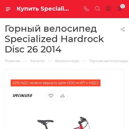
0
Купить Specialized Hardrock Disc 26 2014 за рублей, а со скидкой
Горный велосипед
Specialized Hardrock
Disc 26 2014
—
—
—
Главная
Каталог
Велосипеды
Горные велосипеды
22% НДС можно вернуть (для ООО и ИП с НДС)