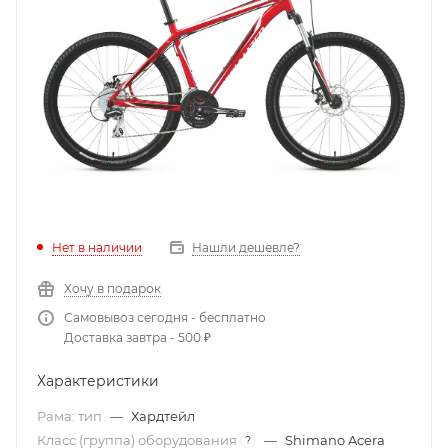
Нет в наличии
Нашли дешевле?
Хочу в подарок
Самовывоз сегодня - бесплатно
Доставка завтра - 500 ₽
Характеристики
Рама: тип
—
Хардтейл
Класс (группа) оборудования
—
Shimano Acera
?