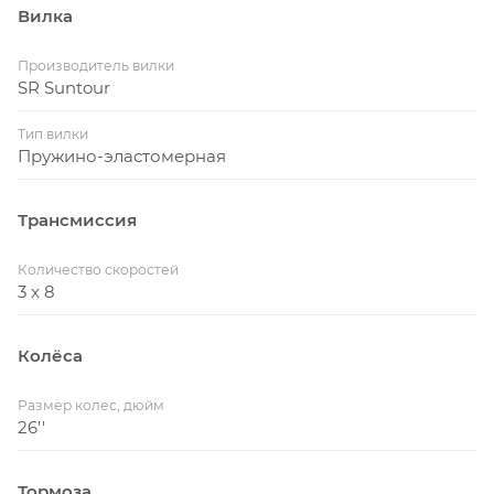
Вилка
Производитель вилки
SR Suntour
Тип вилки
Пружино-эластомерная
Трансмиссия
Количество скоростей
3 x 8
Колёса
Размер колес, дюйм
26''
Тормоза