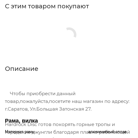
С этим товаром покупают
Описание
Чтобы приобрести данный
товар,пожалуйста,посетите наш магазин по адресу:
г.Саратов, Ул.Большая Затонская 27.
Рама, вилка
Hardrock Disc готов покорять горные тропы и
городские джунгли благодаря плавно работающей
Материал рамы
алюминиевый сплав