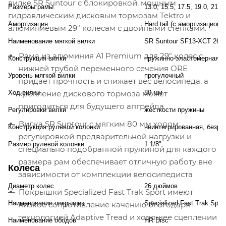
вилке SR Suntour с блокировкой, мощным
Размеры рамы
13.0, 15.5, 17.5, 19.0, 21.
гидравлическим дисковым тормозам Tektro и
Амортизация
Hard tail (с амортизационн
алюминиевым 29" колесам с двойными стенками.
Наименование мягкой вилки
SR Suntour SF13-XCT 26
Рама из алюминия A1 Premium для 29" колес с
Конструкция вилки
пружинно-эластомерная
нижней трубой переменного сечения ORE
Уровень мягкой вилки
прогулочный
придает прочность и снижает вес велосипеда, а
Ход вилки
крепление дискового тормоза может
80 мм
пригодиться для будущего апгрейда
Регулировки вилки
жесткости пружины
Вилка SR Suntour с мягким 80 мм ходом,
Конструкция рулевой колонки
неинтегрированная, безре
регулировкой предварительной нагрузки и
Размер рулевой колонки
1 1/8"
специально подобранной пружиной для каждого
размера рам обеспечивает отличную работу вне
Колеса
зависимости от комплекции велосипедиста
Диаметр колес
26 дюймов
Покрышки Specialized Fast Trak Sport имеют
Наименование покрышек
Specialized Fast Trak Sport
низкое сопротивление качению благодаря
технологией Adaptive Tread и хорошее сцеплении
Наименование ободов
HR Disc