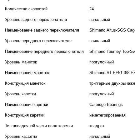
Количество скоростей
24
Уровень заднего переключателя
начальный
Наименование заднего переключателя
Shimano Altus-SGS Cage
Уровень переднего переключателя
начальный
Наименование переднего переключателя
Shimano Tourney Top-Swing
Уровень манеток
прогулочный
Наименование манеток
Shimano ST-EF51-3/8 EZ-Fi
Конструкция манеток
триггерные двухрычажные
Уровень каретки
прогулочный
Наименование каретки
Cartridge Bearings
Конструкция каретки
неинтегрированная
Тип посадочной части вала каретки
квадрат
Уровень кассеты
начальный