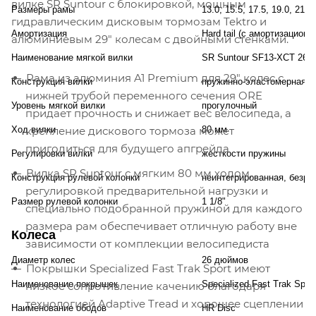
вилке SR Suntour с блокировкой, мощным
Размеры рамы
13.0, 15.5, 17.5, 19.0, 21.
гидравлическим дисковым тормозам Tektro и
Амортизация
Hard tail (с амортизационн
алюминиевым 29" колесам с двойными стенками.
Наименование мягкой вилки
SR Suntour SF13-XCT 26
Рама из алюминия A1 Premium для 29" колес с
Конструкция вилки
пружинно-эластомерная
нижней трубой переменного сечения ORE
Уровень мягкой вилки
прогулочный
придает прочность и снижает вес велосипеда, а
Ход вилки
крепление дискового тормоза может
80 мм
пригодиться для будущего апгрейда
Регулировки вилки
жесткости пружины
Вилка SR Suntour с мягким 80 мм ходом,
Конструкция рулевой колонки
неинтегрированная, безре
регулировкой предварительной нагрузки и
Размер рулевой колонки
1 1/8"
специально подобранной пружиной для каждого
размера рам обеспечивает отличную работу вне
Колеса
зависимости от комплекции велосипедиста
Диаметр колес
26 дюймов
Покрышки Specialized Fast Trak Sport имеют
Наименование покрышек
Specialized Fast Trak Sport
низкое сопротивление качению благодаря
технологией Adaptive Tread и хорошее сцеплении
Наименование ободов
HR Disc