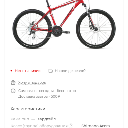
Нет в наличии
Нашли дешевле?
Хочу в подарок
Самовывоз сегодня - бесплатно
Доставка завтра - 500 ₽
Характеристики
Рама: тип
—
Хардтейл
Класс (группа) оборудования
—
Shimano Acera
?