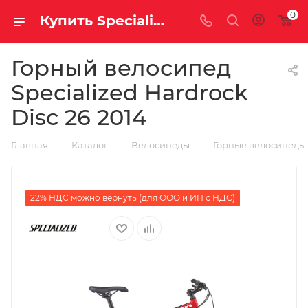
0
Купить Specialized Hardrock Disc 26 2014 за рублей, а со скидкой
Горный велосипед
Specialized Hardrock
Disc 26 2014
—
—
—
Главная
Каталог
Велосипеды
Горные велосипеды
22% НДС можно вернуть (для ООО и ИП с НДС)