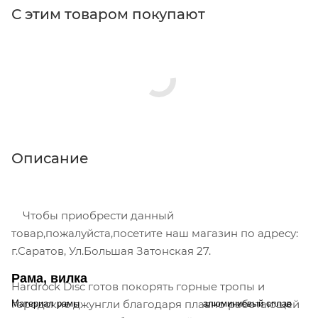
С этим товаром покупают
Описание
Чтобы приобрести данный
товар,пожалуйста,посетите наш магазин по адресу:
г.Саратов, Ул.Большая Затонская 27.
Рама, вилка
Hardrock Disc готов покорять горные тропы и
городские джунгли благодаря плавно работающей
Материал рамы
алюминиевый сплав