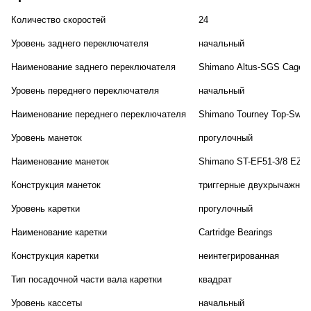
Количество скоростей
24
Уровень заднего переключателя
начальный
Наименование заднего переключателя
Shimano Altus-SGS Cage
Уровень переднего переключателя
начальный
Наименование переднего переключателя
Shimano Tourney Top-Swing
Уровень манеток
прогулочный
Наименование манеток
Shimano ST-EF51-3/8 EZ-Fi
Конструкция манеток
триггерные двухрычажные
Уровень каретки
прогулочный
Наименование каретки
Cartridge Bearings
Конструкция каретки
неинтегрированная
Тип посадочной части вала каретки
квадрат
Уровень кассеты
начальный