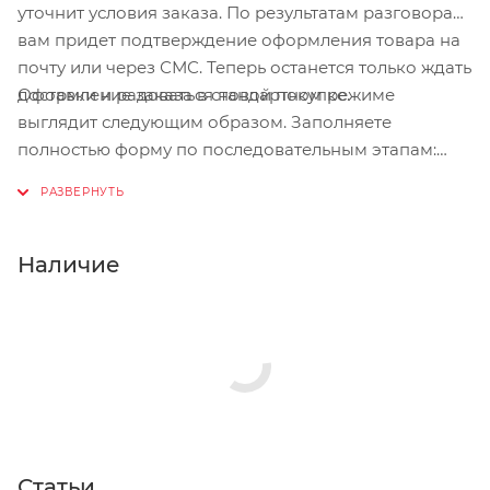
уточнит условия заказа. По результатам разговора
вам придет подтверждение оформления товара на
почту или через СМС. Теперь останется только ждать
Оформление заказа в стандартном режиме
доставки и радоваться новой покупке.
выглядит следующим образом. Заполняете
полностью форму по последовательным этапам:
адрес, способ доставки, оплаты, данные о себе.
Советуем в комментарии к заказу написать
информацию, которая поможет курьеру вас найти.
Нажмите кнопку «Оформить заказ».
Наличие
Статьи