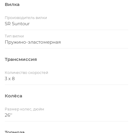
Вилка
Производитель вилки
SR Suntour
Тип вилки
Пружино-эластомерная
Трансмиссия
Количество скоростей
3 x 8
Колёса
Размер колес, дюйм
26''
Тормоза