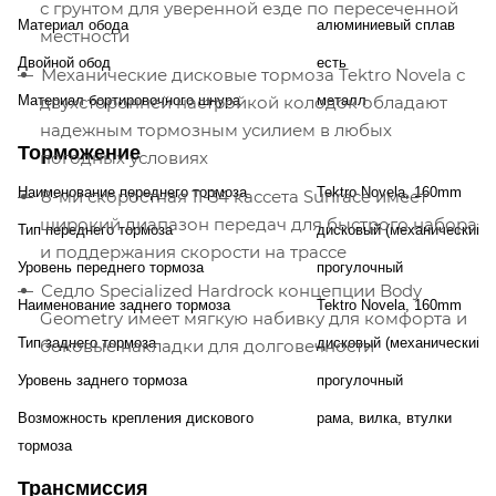
с грунтом для уверенной езде по пересеченной
Материал обода
алюминиевый сплав
местности
Двойной обод
есть
Механические дисковые тормоза Tektro Novela с
Материал бортировочного шнура
двухсторонней настройкой колодок обладают
металл
надежным тормозным усилием в любых
Торможение
погодных условиях
Наименование переднего тормоза
Tektro Novela, 160mm
8-ми скоростная 11-34 кассета Sunrace имеет
широкий диапазон передач для быстрого набора
Тип переднего тормоза
дисковый (механический)
и поддержания скорости на трассе
Уровень переднего тормоза
прогулочный
Седло Specialized Hardrock концепции Body
Наименование заднего тормоза
Tektro Novela, 160mm
Geometry имеет мягкую набивку для комфорта и
Тип заднего тормоза
дисковый (механический)
боковые накладки для долговечности
Уровень заднего тормоза
прогулочный
Возможность крепления дискового
рама, вилка, втулки
тормоза
Трансмиссия