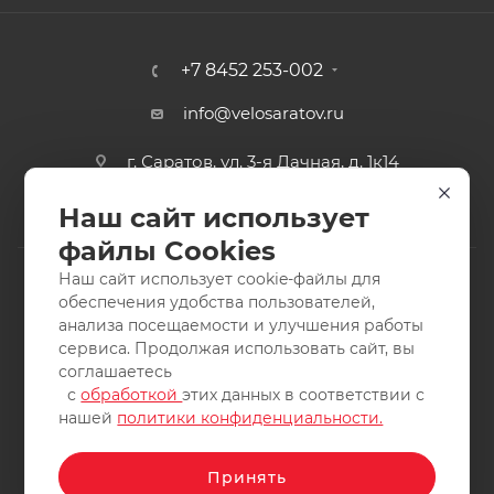
+7 8452 253-002
info@velosaratov.ru
г. Саратов, ул. 3-я Дачная, д. 1к14
Наш сайт использует
файлы Cookies
Наш сайт использует cookie-файлы для
обеспечения удобства пользователей,
анализа посещаемости и улучшения работы
2011-2026 © интернет-магазин спортивных товаров
сервиса. Продолжая использовать сайт, вы
ВелоСаратов. Не является публичной офертой. Все права
соглашаетесь
защищены. Заимствование материалов и фотографий
с
обработкой
этих данных в соответствии с
запрещено.
нашей
политики конфиденциальности.
Принять