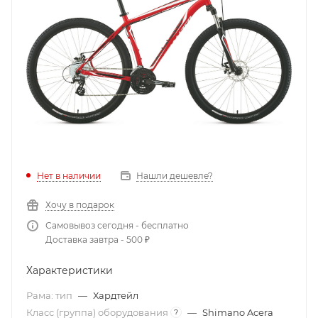
Нет в наличии
Нашли дешевле?
Хочу в подарок
Самовывоз сегодня - бесплатно
Доставка завтра - 500 ₽
Характеристики
Рама: тип
—
Хардтейл
Класс (группа) оборудования
—
Shimano Acera
?