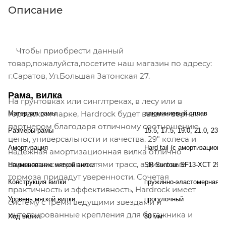
Описание
Чтобы приобрести данный
товар,пожалуйста,посетите наш магазин по адресу:
г.Саратов, Ул.Большая Затонская 27.
Рама, вилка
На грунтовках или синглтреках, в лесу или в
городском парке, Hardrock будет вашим верным
Материал рамы
алюминиевый сплав
партнером благодаря отличному соотношению
Размеры рамы
15.5, 17.5, 19.0, 21.0, 23.
цены, универсальности и качества. 29" колеса и
Амортизация
Hard tail (с амортизационн
надежная амортизационная вилка отлично
справятся с неровностями трасс, а дисковые
Наименование мягкой вилки
SR Suntour SF13-XCT 29
тормоза придадут уверенности. Сочетая
Конструкция вилки
пружинно-эластомерная
практичность и эффективность, Hardrock имеет
Уровень мягкой вилки
прогулочный
систему с тремя ведущими звездами и
интегрированные крепления для багажника и
Ход вилки
80 мм