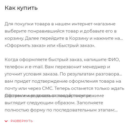
Как купить
Для покупки товара в нашем интернет-магазине
выберите понравившийся товар и добавьте его в
корзину. Далее перейдите в Корзину и нажмите на
«Оформить заказ» или «Быстрый заказ».
Когда оформляете быстрый заказ, напишите ФИО,
телефон и e-mail. Вам перезвонит менеджер и
уточнит условия заказа. По результатам разговора
вам придет подтверждение оформления товара на
почту или через СМС. Теперь останется только ждать
Оформление заказа в стандартном режиме
доставки и радоваться новой покупке.
выглядит следующим образом. Заполняете
полностью форму по последовательным этапам:
адрес, способ доставки, оплаты, данные о себе.
Советуем в комментарии к заказу написать