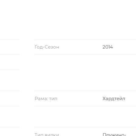
Год-Сезон
2014
Рама: тип
Хардтейл
Тип вилки
Пружино-