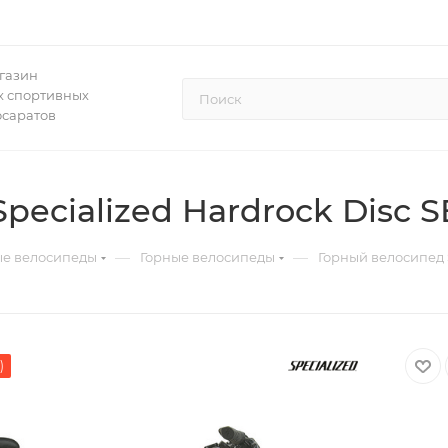
газин
 спортивных
осаратов
ecialized Hardrock Disc S
—
—
ые велосипеды
Горные велосипеды
Горный велосипед S
)