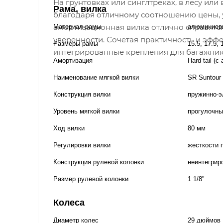
На грунтовках или синглтреках, в лесу ил
Рама, вилка
благодаря отличному соотношению цены, у
амортизационная вилка отлично справятся
Материал рамы
алюминиев
уверенности. Сочетая практичность и эффе
Размеры рамы
15.5, 17.5, 
интегрированные крепления для багажник
Амортизация
Hard tail (
Наименование мягкой вилки
SR Suntour
Конструкция вилки
пружинно-э
Уровень мягкой вилки
прогулочны
Ход вилки
80 мм
Регулировки вилки
жесткости 
Конструкция рулевой колонки
неинтегрир
Размер рулевой колонки
1 1/8"
Колеса
Диаметр колес
29 дюймов