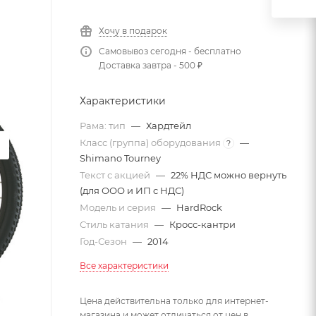
Хочу в подарок
Самовывоз сегодня - бесплатно
Доставка завтра - 500 ₽
Характеристики
Рама: тип
—
Хардтейл
Класс (группа) оборудования
—
?
Shimano Tourney
Текст с акцией
—
22% НДС можно вернуть
(для ООО и ИП с НДС)
Модель и серия
—
HardRock
Стиль катания
—
Кросс-кантри
Год-Сезон
—
2014
Все характеристики
Цена действительна только для интернет-
магазина и может отличаться от цен в