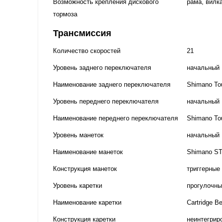
Возможность крепления дискового
рама, вилка
тормоза
Трансмиссия
Количество скоростей
21
Уровень заднего переключателя
начальный
Наименование заднего переключателя
Shimano To
Уровень переднего переключателя
начальный
Наименование переднего переключателя
Shimano To
Уровень манеток
начальный
Наименование манеток
Shimano ST-
Конструкция манеток
триггерные
Уровень каретки
прогулочны
Наименование каретки
Cartridge B
Конструкция каретки
неинтегрир