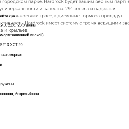
и в городском парке, Hardrock будет вашим верным парт
ниверсальности и качества. 29" колеса и надежная
 с неровностями трасс, а дисковые тормоза придадут
ый сплав
ктивность, Hardrock имеет систему с тремя ведущими зв
19.0, 21.0, 23.0 дюйм
а и крыльев.
с амортизационной вилкой)
 SF13-XCT-29
ластомерная
й
пружины
ованная, безрезьбовая