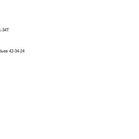
1-34T
бьев 42-34-24