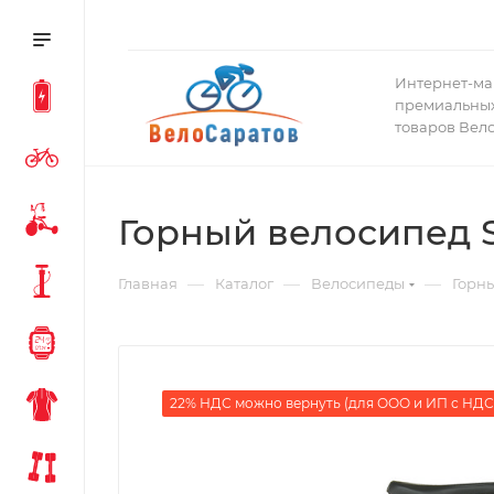
Интернет-ма
премиальных
товаров Вел
Горный велосипед Sp
—
—
—
Главная
Каталог
Велосипеды
Горн
22% НДС можно вернуть (для ООО и ИП с НДС