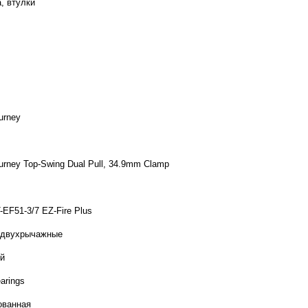
, втулки
urney
urney Top-Swing Dual Pull, 34.9mm Clamp
EF51-3/7 EZ-Fire Plus
 двухрычажные
й
earings
ованная