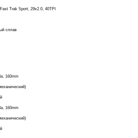
 Fast Trak Sport, 29x2.0, 40TPI
ый сплав
ela, 160mm
механический)
й
ela, 160mm
механический)
й