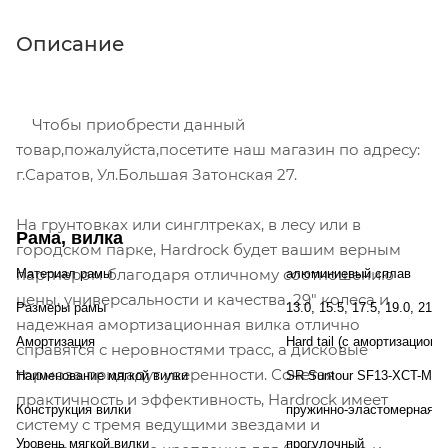
Описание
Чтобы приобрести данный
товар,пожалуйста,посетите наш магазин по адресу:
г.Саратов, Ул.Большая Затонская 27.
На грунтовках или синглтреках, в лесу или в
Рама, вилка
городском парке, Hardrock будет вашим верным
партнером благодаря отличному соотношению
Материал рамы
алюминиевый сплав
цены, универсальности и качества. 29" колеса и
Размеры рамы
13.0, 15.5, 17.5, 19.0, 21.
надежная амортизационная вилка отлично
Амортизация
Hard tail (с амортизационн
справятся с неровностями трасс, а дисковые
тормоза придадут уверенности. Сочетая
Наименование мягкой вилки
SR Suntour SF13-XCT-MLO
практичность и эффективность, Hardrock имеет
Конструкция вилки
пружинно-эластомерная
систему с тремя ведущими звездами и
Уровень мягкой вилки
прогулочный