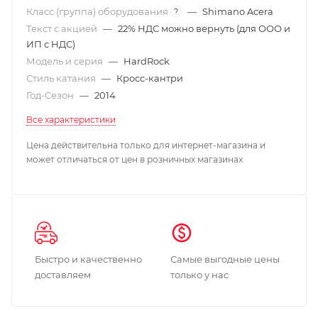
Класс (группа) оборудования
—
Shimano Acera
?
Текст с акцией
—
22% НДС можно вернуть (для ООО и
ИП с НДС)
Модель и серия
—
HardRock
Стиль катания
—
Кросс-кантри
Год-Сезон
—
2014
Все характеристики
Цена действительна только для интернет-магазина и
может отличаться от цен в розничных магазинах
Быстро и качественно
Самые выгодные цены
доставляем
только у нас