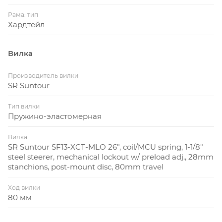
Рама: тип
Хардтейл
Вилка
Производитель вилки
SR Suntour
Тип вилки
Пружино-эластомерная
Вилка
SR Suntour SF13-XCT-MLO 26", coil/MCU spring, 1-1/8"
steel steerer, mechanical lockout w/ preload adj., 28mm
stanchions, post-mount disc, 80mm travel
Ход вилки
80 мм