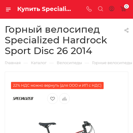
0
Купить Specialized Hardrock Sport Disc 26 2014 за рублей, а со скидкой
Горный велосипед
Specialized Hardrock
Sport Disc 26 2014
—
—
—
Главная
Каталог
Велосипеды
Горные велосипеды
22% НДС можно вернуть (для ООО и ИП с НДС)