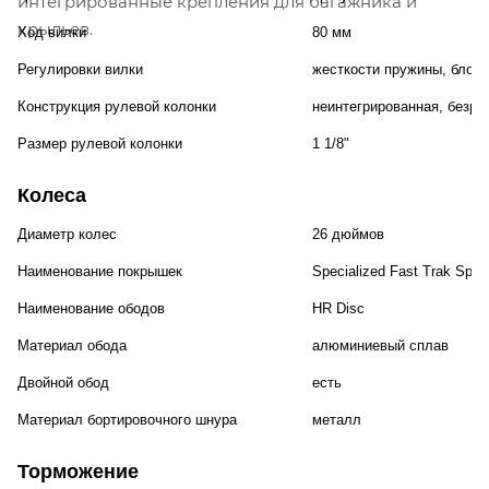
интегрированные крепления для багажника и
крыльев.
Ход вилки
80 мм
Регулировки вилки
жесткости пружины, блоки
Конструкция рулевой колонки
неинтегрированная, безре
Размер рулевой колонки
1 1/8"
Колеса
Диаметр колес
26 дюймов
Наименование покрышек
Specialized Fast Trak Sport
Наименование ободов
HR Disc
Материал обода
алюминиевый сплав
Двойной обод
есть
Материал бортировочного шнура
металл
Торможение