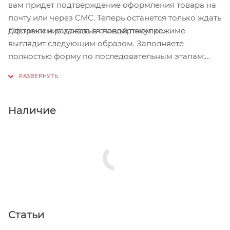
вам придет подтверждение оформления товара на
почту или через СМС. Теперь останется только ждать
Оформление заказа в стандартном режиме
доставки и радоваться новой покупке.
выглядит следующим образом. Заполняете
полностью форму по последовательным этапам:
адрес, способ доставки, оплаты, данные о себе.
Советуем в комментарии к заказу написать
информацию, которая поможет курьеру вас найти.
Нажмите кнопку «Оформить заказ».
Наличие
Статьи