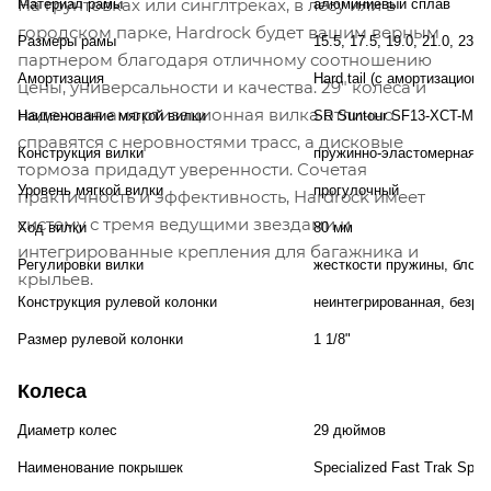
На грунтовках или синглтреках, в лесу или в
Материал рамы
алюминиевый сплав
городском парке, Hardrock будет вашим верным
Размеры рамы
15.5, 17.5, 19.0, 21.0, 23.
партнером благодаря отличному соотношению
Амортизация
Hard tail (с амортизационн
цены, универсальности и качества. 29" колеса и
надежная амортизационная вилка отлично
Наименование мягкой вилки
SR Suntour SF13-XCT-MLO
справятся с неровностями трасс, а дисковые
Конструкция вилки
пружинно-эластомерная
тормоза придадут уверенности. Сочетая
Уровень мягкой вилки
прогулочный
практичность и эффективность, Hardrock имеет
систему с тремя ведущими звездами и
Ход вилки
80 мм
интегрированные крепления для багажника и
Регулировки вилки
жесткости пружины, блоки
крыльев.
Конструкция рулевой колонки
неинтегрированная, безре
Размер рулевой колонки
1 1/8"
Колеса
Диаметр колес
29 дюймов
Наименование покрышек
Specialized Fast Trak Sport