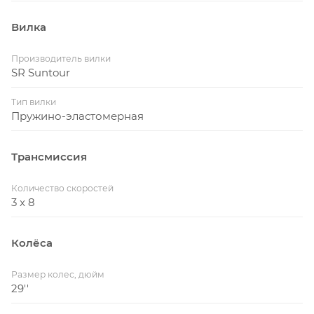
Вилка
Производитель вилки
SR Suntour
Тип вилки
Пружино-эластомерная
Трансмиссия
Количество скоростей
3 x 8
Колёса
Размер колес, дюйм
29''