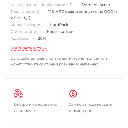
Класс (группа) оборудования
—
Shimano Acera
?
Текст с акцией
—
22% НДС можно вернуть (для ООО и
ИП с НДС)
Модель и серия
—
HardRock
Стиль катания
—
Кросс-кантри
Год-Сезон
—
2014
Все характеристики
Цена действительна только для интернет-магазина и
может отличаться от цен в розничных магазинах
Быстро и качественно
Самые выгодные цены
доставляем
только у нас