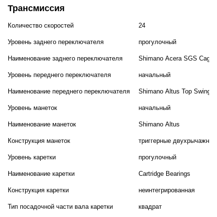
Трансмиссия
Количество скоростей
24
Уровень заднего переключателя
прогулочный
Наименование заднего переключателя
Shimano Acera SGS Cage
Уровень переднего переключателя
начальный
Наименование переднего переключателя
Shimano Altus Top Swing D
Уровень манеток
начальный
Наименование манеток
Shimano Altus
Конструкция манеток
триггерные двухрычажные
Уровень каретки
прогулочный
Наименование каретки
Cartridge Bearings
Конструкция каретки
неинтегрированная
Тип посадочной части вала каретки
квадрат