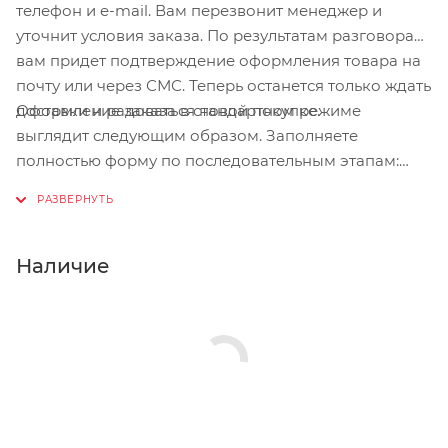
телефон и e-mail. Вам перезвонит менеджер и
уточнит условия заказа. По результатам разговора
вам придет подтверждение оформления товара на
почту или через СМС. Теперь останется только ждать
Оформление заказа в стандартном режиме
доставки и радоваться новой покупке.
выглядит следующим образом. Заполняете
полностью форму по последовательным этапам:
адрес, способ доставки, оплаты, данные о себе.
Советуем в комментарии к заказу написать
информацию, которая поможет курьеру вас найти.
Нажмите кнопку «Оформить заказ».
Наличие