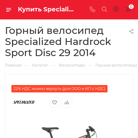
0
Купить Specialized Hardrock Sport Disc 29 2014 за рублей, а со скидкой
Горный велосипед
Specialized Hardrock
Sport Disc 29 2014
—
—
—
Главная
Каталог
Велосипеды
Горные велосипеды
22% НДС можно вернуть (для ООО и ИП с НДС)