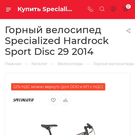
0
Купить Specialized Hardrock Sport Disc 29 2014 за рублей, а со скидкой
Горный велосипед
Specialized Hardrock
Sport Disc 29 2014
—
—
—
Главная
Каталог
Велосипеды
Горные велосипеды
22% НДС можно вернуть (для ООО и ИП с НДС)