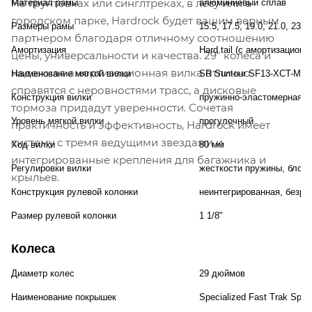
На грунтовках или синглтреках, в лесу или в
Материал рамы
алюминиевый сплав
городском парке, Hardrock будет вашим верным
Размеры рамы
15.5, 17.5, 19.0, 21.0, 23.
партнером благодаря отличному соотношению
Амортизация
Hard tail (с амортизационн
цены, универсальности и качества. 29" колеса и
надежная амортизационная вилка отлично
Наименование мягкой вилки
SR Suntour SF13-XCT-MLO
справятся с неровностями трасс, а дисковые
Конструкция вилки
пружинно-эластомерная
тормоза придадут уверенности. Сочетая
Уровень мягкой вилки
прогулочный
практичность и эффективность, Hardrock имеет
систему с тремя ведущими звездами и
Ход вилки
80 мм
интегрированные крепления для багажника и
Регулировки вилки
жесткости пружины, блоки
крыльев.
Конструкция рулевой колонки
неинтегрированная, безре
Размер рулевой колонки
1 1/8"
Колеса
Диаметр колес
29 дюймов
Наименование покрышек
Specialized Fast Trak Sport