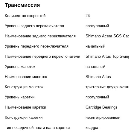
Трансмиссия
Количество скоростей
24
Уровень заднего переключателя
прогулочный
Наименование заднего переключателя
Shimano Acera SGS Cage
Уровень переднего переключателя
начальный
Наименование переднего переключателя
Shimano Altus Top Swing D
Уровень манеток
начальный
Наименование манеток
Shimano Altus
Конструкция манеток
триггерные двухрычажные
Уровень каретки
прогулочный
Наименование каретки
Cartridge Bearings
Конструкция каретки
неинтегрированная
Тип посадочной части вала каретки
квадрат