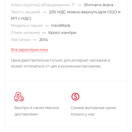
Класс (группа) оборудования
—
Shimano Acera
?
Текст с акцией
—
22% НДС можно вернуть (для ООО и
ИП с НДС)
Модель и серия
—
HardRock
Стиль катания
—
Кросс-кантри
Год-Сезон
—
2014
Все характеристики
Цена действительна только для интернет-магазина и
может отличаться от цен в розничных магазинах
Быстро и качественно
Самые выгодные цены
доставляем
только у нас