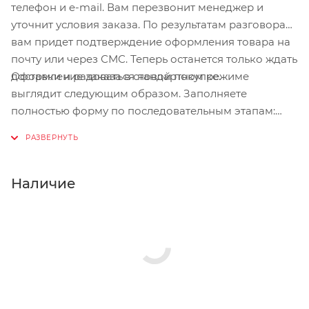
телефон и e-mail. Вам перезвонит менеджер и
уточнит условия заказа. По результатам разговора
вам придет подтверждение оформления товара на
почту или через СМС. Теперь останется только ждать
Оформление заказа в стандартном режиме
доставки и радоваться новой покупке.
выглядит следующим образом. Заполняете
полностью форму по последовательным этапам:
адрес, способ доставки, оплаты, данные о себе.
Советуем в комментарии к заказу написать
информацию, которая поможет курьеру вас найти.
Нажмите кнопку «Оформить заказ».
Наличие