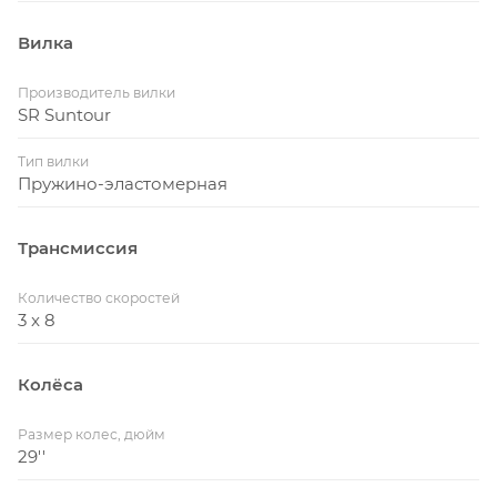
Вилка
Производитель вилки
SR Suntour
Тип вилки
Пружино-эластомерная
Трансмиссия
Количество скоростей
3 x 8
Колёса
Размер колес, дюйм
29''