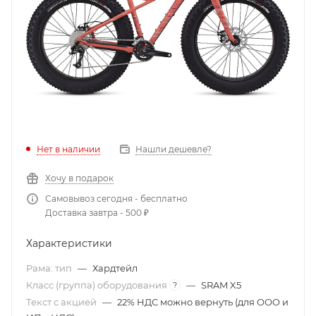
Нет в наличии
Нашли дешевле?
Хочу в подарок
Самовывоз сегодня - бесплатно
Доставка завтра - 500 ₽
Характеристики
Рама: тип
—
Хардтейл
Класс (группа) оборудования
—
SRAM X5
?
Текст с акцией
—
22% НДС можно вернуть (для ООО и