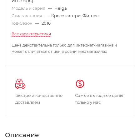
ИП с НДС)
Модель и серия
—
Helga
Стиль катания
—
Кросс-кантри, Фитнес
Год-Сезон
—
2016
Все характеристики
Цена действительна только для интернет-магазина и
может отличаться от цен в розничных магазинах
Быстро и качественно
Самые выгодные цены
доставляем
только у нас
Описание