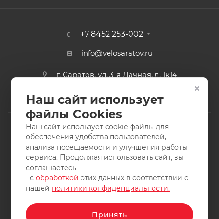
+7 8452 253-002
info@velosaratov.ru
г. Саратов, ул. 3-я Дачная, д. 1к14
Наш сайт использует
файлы Cookies
Наш сайт использует cookie-файлы для
обеспечения удобства пользователей,
анализа посещаемости и улучшения работы
2011-2026 © интернет-магазин спортивных товаров
сервиса. Продолжая использовать сайт, вы
ВелоСаратов. Не является публичной офертой. Все права
соглашаетесь
защищены. Заимствование материалов и фотографий
с
обработкой
этих данных в соответствии с
запрещено.
нашей
политики конфиденциальности.
Принять