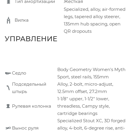
Тип амортизации
Жёсткая
Specialized, alloy, air-formed
legs, tapered alloy steerer,
Вилка
135mm hub spacing, open
QR dropouts
УПРАВЛЕНИЕ
Body Geometry Women's Myth
Седло
Sport, steel rails, 155mm
Подседельный
Alloy, 2-bolt, micro-adjust,
штырь
12.5mm offset, 27.2mm
1-1/8" upper, 1-1/2" lower,
Рулевая колонка
threadless, Campy style,
cartridge bearings
Specialized Stout XC, 3D forged
Вынос руля
alloy, 4-bolt, 6-degree rise, anti-