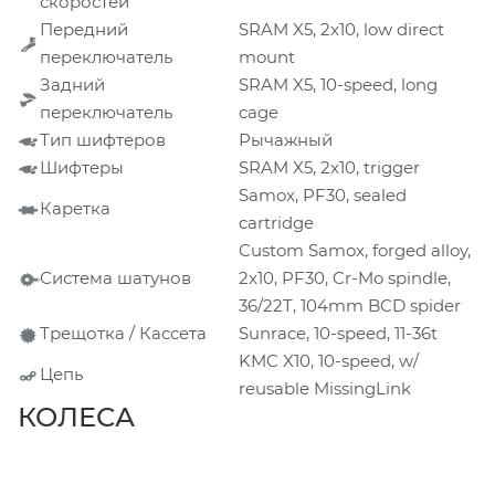
скоростей
Передний
SRAM X5, 2x10, low direct
переключатель
mount
Задний
SRAM X5, 10-speed, long
переключатель
cage
Тип шифтеров
Рычажный
Шифтеры
SRAM X5, 2x10, trigger
Samox, PF30, sealed
Каретка
cartridge
Custom Samox, forged alloy,
Система шатунов
2x10, PF30, Cr-Mo spindle,
36/22T, 104mm BCD spider
Трещотка / Кассета
Sunrace, 10-speed, 11-36t
KMC X10, 10-speed, w/
Цепь
reusable MissingLink
КОЛЕСА