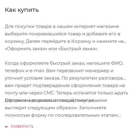
Как купить
Для покупки товара в нашем интернет-магазине
выберите понравившийся товар и добавьте его в
корзину. Далее перейдите в Корзину и нажмите на
«Оформить заказ» или «Быстрый заказ».
Когда оформляете быстрый заказ, напишите ФИО,
телефон и e-mail. Вам перезвонит менеджер и
уточнит условия заказа. По результатам разговора
вам придет подтверждение оформления товара на
почту или через СМС. Теперь останется только ждать
Оформление заказа в стандартном режиме
доставки и радоваться новой покупке.
выглядит следующим образом. Заполняете
полностью форму по последовательным этапам:
адрес, способ доставки, оплаты, данные о себе.
Советуем в комментарии к заказу написать