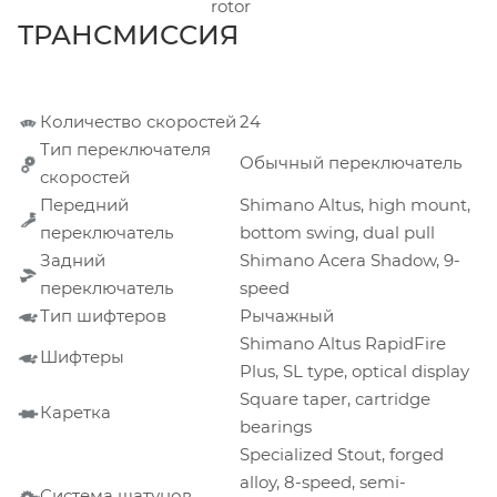
rotor
ТРАНСМИССИЯ
Количество скоростей
24
Тип переключателя
Обычный переключатель
скоростей
Передний
Shimano Altus, high mount,
переключатель
bottom swing, dual pull
Задний
Shimano Acera Shadow, 9-
переключатель
speed
Тип шифтеров
Рычажный
Shimano Altus RapidFire
Шифтеры
Plus, SL type, optical display
Square taper, cartridge
Каретка
bearings
Specialized Stout, forged
alloy, 8-speed, semi-
Система шатунов