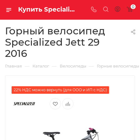
0
Купить Specialized Jett 29 2016 за рублей, а со скидкой
Горный велосипед
Specialized Jett 29
2016
—
—
—
Главная
Каталог
Велосипеды
Горные велосипеды
22% НДС можно вернуть (для ООО и ИП с НДС)