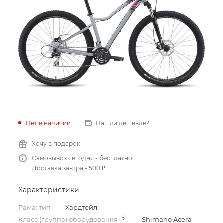
Нет в наличии
Нашли дешевле?
Хочу в подарок
Самовывоз сегодня - бесплатно
Доставка завтра - 500 ₽
Характеристики
Рама: тип
—
Хардтейл
Класс (группа) оборудования
—
Shimano Acera
?