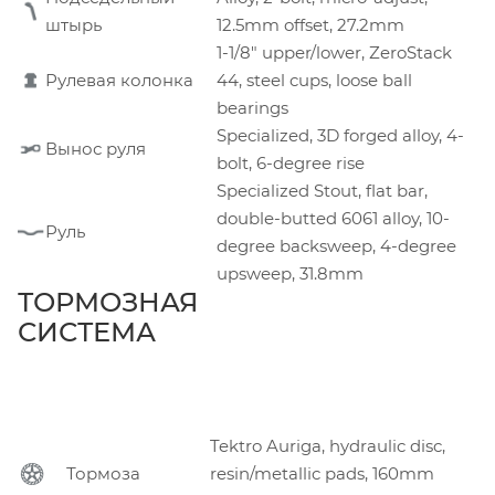
штырь
12.5mm offset, 27.2mm
1-1/8" upper/lower, ZeroStack
Рулевая колонка
44, steel cups, loose ball
bearings
Specialized, 3D forged alloy, 4-
Вынос руля
bolt, 6-degree rise
Specialized Stout, flat bar,
double-butted 6061 alloy, 10-
Руль
degree backsweep, 4-degree
upsweep, 31.8mm
ТОРМОЗНАЯ
СИСТЕМА
Tektro Auriga, hydraulic disc,
Тормоза
resin/metallic pads, 160mm