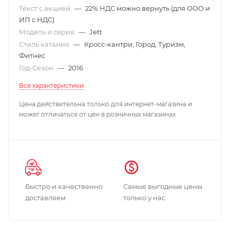
Текст с акцией
—
22% НДС можно вернуть (для ООО и
ИП с НДС)
Модель и серия
—
Jett
Стиль катания
—
Кросс-кантри, Город, Туризм,
Фитнес
Год-Сезон
—
2016
Все характеристики
Цена действительна только для интернет-магазина и
может отличаться от цен в розничных магазинах
Быстро и качественно
Самые выгодные цены
доставляем
только у нас