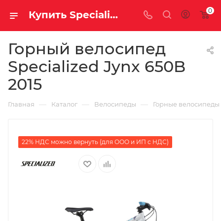
0
Купить Specialized Jynx 650B 2015 за рублей, а со скидкой
Горный велосипед
Specialized Jynx 650B
2015
—
—
—
Главная
Каталог
Велосипеды
Горные велосипеды
22% НДС можно вернуть (для ООО и ИП с НДС)