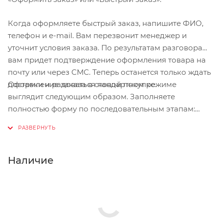
Когда оформляете быстрый заказ, напишите ФИО,
телефон и e-mail. Вам перезвонит менеджер и
уточнит условия заказа. По результатам разговора
вам придет подтверждение оформления товара на
почту или через СМС. Теперь останется только ждать
Оформление заказа в стандартном режиме
доставки и радоваться новой покупке.
выглядит следующим образом. Заполняете
полностью форму по последовательным этапам:
адрес, способ доставки, оплаты, данные о себе.
Советуем в комментарии к заказу написать
информацию, которая поможет курьеру вас найти.
Нажмите кнопку «Оформить заказ».
Наличие