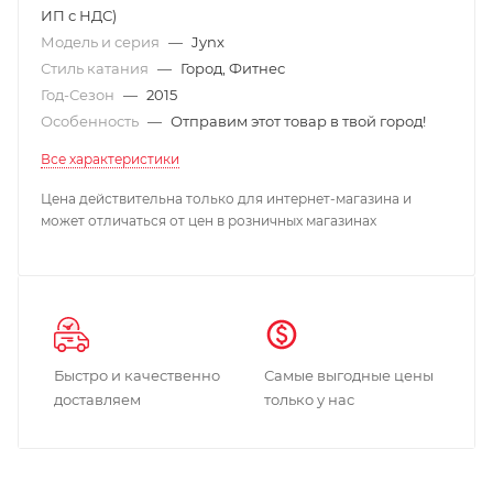
ИП с НДС)
Модель и серия
—
Jynx
Стиль катания
—
Город, Фитнес
Год-Сезон
—
2015
Особенность
—
Отправим этот товар в твой город!
Все характеристики
Цена действительна только для интернет-магазина и
может отличаться от цен в розничных магазинах
Быстро и качественно
Самые выгодные цены
доставляем
только у нас