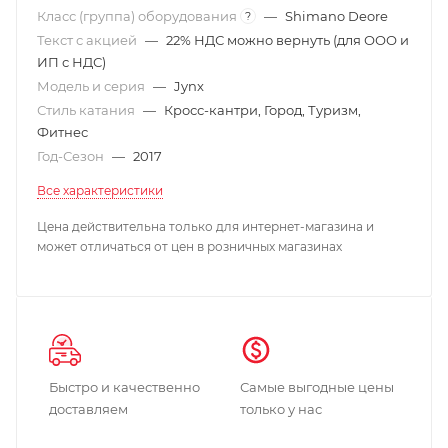
Класс (группа) оборудования
—
Shimano Deore
?
Текст с акцией
—
22% НДС можно вернуть (для ООО и
ИП с НДС)
Модель и серия
—
Jynx
Стиль катания
—
Кросс-кантри, Город, Туризм,
Фитнес
Год-Сезон
—
2017
Все характеристики
Цена действительна только для интернет-магазина и
может отличаться от цен в розничных магазинах
Быстро и качественно
Самые выгодные цены
доставляем
только у нас