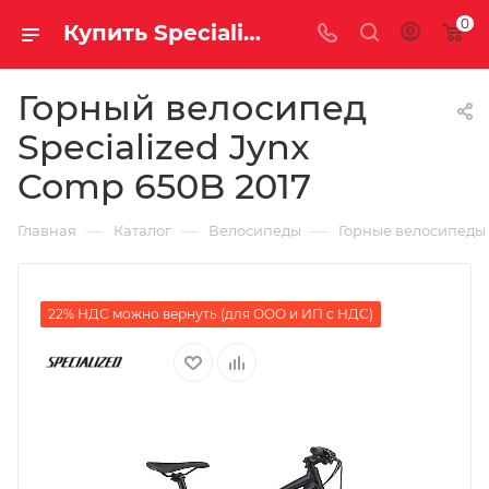
0
Купить Specialized Jynx Comp 650B 2017 за рублей, а со скидкой
Горный велосипед
Specialized Jynx
Comp 650B 2017
—
—
—
Главная
Каталог
Велосипеды
Горные велосипеды
22% НДС можно вернуть (для ООО и ИП с НДС)