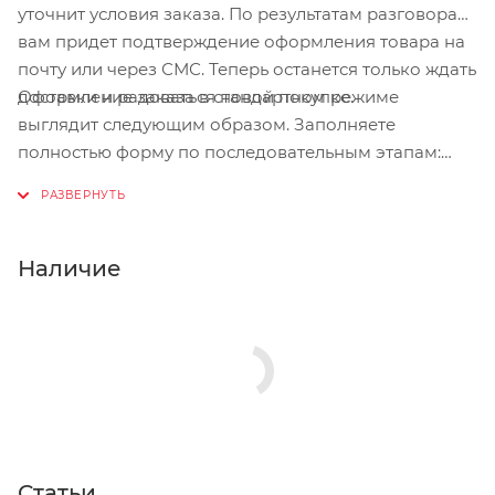
уточнит условия заказа. По результатам разговора
вам придет подтверждение оформления товара на
почту или через СМС. Теперь останется только ждать
Оформление заказа в стандартном режиме
доставки и радоваться новой покупке.
выглядит следующим образом. Заполняете
полностью форму по последовательным этапам:
адрес, способ доставки, оплаты, данные о себе.
Советуем в комментарии к заказу написать
информацию, которая поможет курьеру вас найти.
Нажмите кнопку «Оформить заказ».
Наличие
Статьи