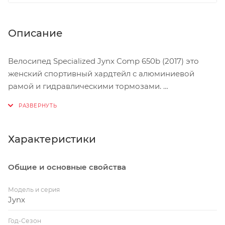
Описание
Велосипед Specialized Jynx Comp 650b (2017) это
женский спортивный хардтейл с алюминиевой
рамой и гидравлическими тормозами.
Легкая рама из алюминия A1 Premium рассчитана
специально для колес 650b. Аммортизационная
вилка уменьшает вибрации на грунтовых трассах.
Характеристики
Новый задний переключатель с технологией
Shadow для плавных переключений. Дисковые
Общие и основные свойства
гидравлические тормоза эффективны в любую
погоду.
Модель и серия
Jynx
Покрышки с хорошим сцеплением для всех типов
Год-Сезон
грунта. Мягкие ручки руля и специальное женское