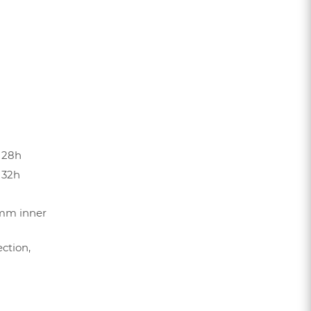
, 28h
 32h
26mm inner
ection,