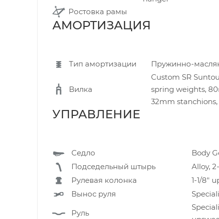
Ростовка рамы
АМОРТИЗАЦИЯ
Тип амортизации
Пружинно-масля
Custom SR Suntour
Вилка
spring weights, 80m
32mm stanchions,
УПРАВЛЕНИЕ
Седло
Body Ge
Подседельный штырь
Alloy, 
Рулевая колонка
1-1/8" 
Вынос руля
Special
Special
Руль