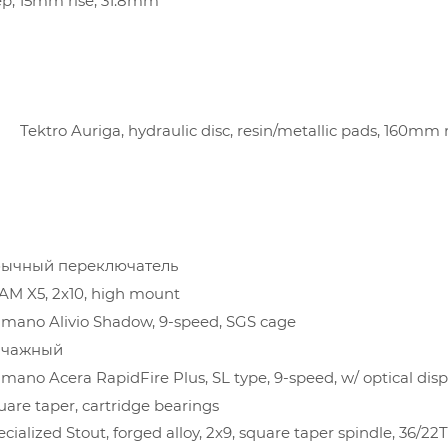
p, 15mm rise, 31.8mm
А
Tektro Auriga, hydraulic disc, resin/metallic pads, 160mm 
ычный переключатель
AM X5, 2x10, high mount
imano Alivio Shadow, 9-speed, SGS cage
чажный
imano Acera RapidFire Plus, SL type, 9-speed, w/ optical disp
uare taper, cartridge bearings
cialized Stout, forged alloy, 2x9, square taper spindle, 36/22T,