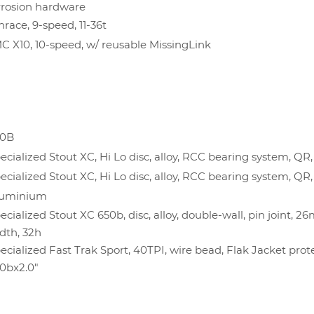
rrosion hardware
race, 9-speed, 11-36t
C X10, 10-speed, w/ reusable MissingLink
50B
ecialized Stout XC, Hi Lo disc, alloy, RCC bearing system, QR
ecialized Stout XC, Hi Lo disc, alloy, RCC bearing system, QR,
luminium
ecialized Stout XC 650b, disc, alloy, double-wall, pin joint, 
dth, 32h
ecialized Fast Trak Sport, 40TPI, wire bead, Flak Jacket prot
0bx2.0"
О