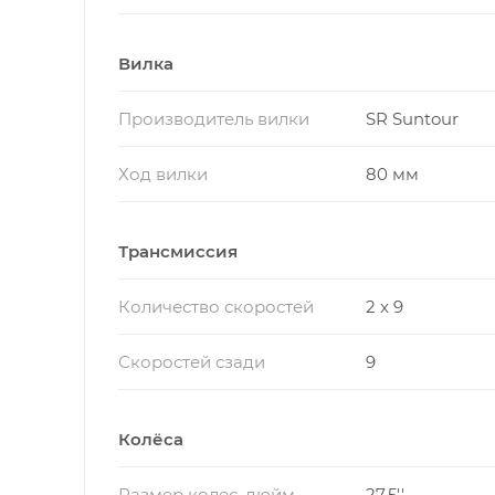
Вилка
Производитель вилки
SR Suntour
Ход вилки
80 мм
Трансмиссия
Количество скоростей
2 x 9
Скоростей сзади
9
Колёса
Размер колес, дюйм
27.5''