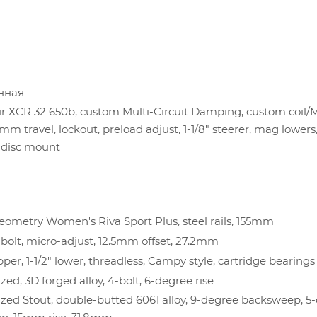
нная
 XCR 32 650b, custom Multi-Circuit Damping, custom coil
m travel, lockout, preload adjust, 1-1/8" steerer, mag lowers
 disc mount
ometry Women's Riva Sport Plus, steel rails, 155mm
2-bolt, micro-adjust, 12.5mm offset, 27.2mm
upper, 1-1/2" lower, threadless, Campy style, cartridge bearings
ized, 3D forged alloy, 4-bolt, 6-degree rise
ized Stout, double-butted 6061 alloy, 9-degree backsweep, 5