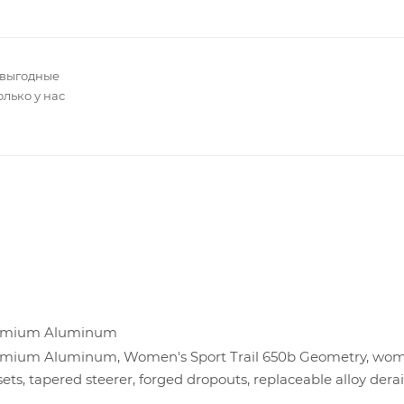
 выгодные
олько у нас
Premium Aluminum
remium Aluminum, Women's Sport Trail 650b Geometry, wom
ts, tapered steerer, forged dropouts, replaceable alloy derai