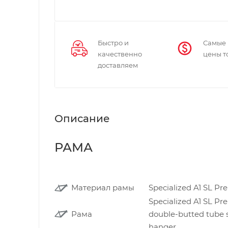
Быстро и
Самые
качественно
цены т
доставляем
Описание
РАМА
Материал рамы
Specialized A1 SL 
Specialized A1 SL P
Рама
double-butted tube se
hanger