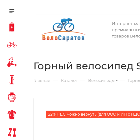
Интернет-ма
премиальных
товаров Вел
Горный велосипед Sp
—
—
—
Главная
Каталог
Велосипеды
Горн
22% НДС можно вернуть (для ООО и ИП с НДС