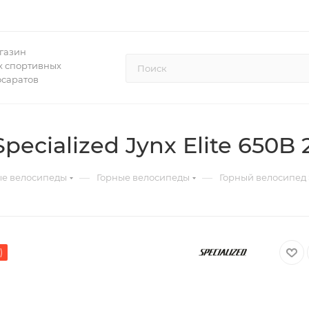
газин
 спортивных
осаратов
ecialized Jynx Elite 650B 
—
—
ые велосипеды
Горные велосипеды
Горный велосипед S
)