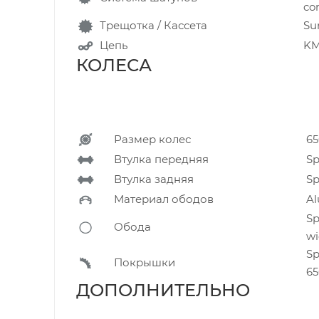
co
Трещотка / Кассета
Sun
Цепь
KM
КОЛЕСА
Размер колес
6
Втулка передняя
Sp
Втулка задняя
Sp
Материал ободов
A
Sp
Обода
wi
Sp
Покрышки
65
ДОПОЛНИТЕЛЬН