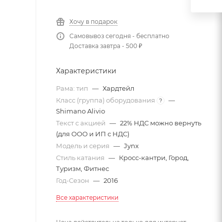
Хочу в подарок
Самовывоз сегодня - бесплатно
Доставка завтра - 500 ₽
Характеристики
Рама: тип
—
Хардтейл
Класс (группа) оборудования
—
?
Shimano Alivio
Текст с акцией
—
22% НДС можно вернуть
(для ООО и ИП с НДС)
Модель и серия
—
Jynx
Стиль катания
—
Кросс-кантри, Город,
Туризм, Фитнес
Год-Сезон
—
2016
Все характеристики