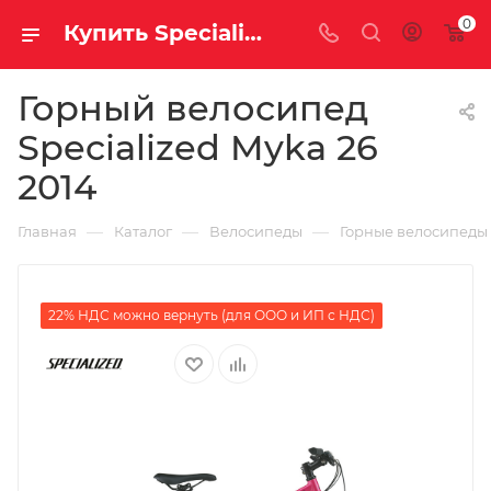
0
Купить Specialized Myka 26 2014 за рублей, а со скидкой
Горный велосипед
Specialized Myka 26
2014
—
—
—
Главная
Каталог
Велосипеды
Горные велосипеды
22% НДС можно вернуть (для ООО и ИП с НДС)