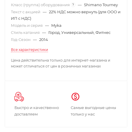
Класс (группа) оборудования
—
Shimano Tourney
?
Текст с акцией
—
22% НДС можно вернуть (для ООО и
ИП с НДС)
Модель и серия
—
Myka
Стиль катания
—
Город, Универсальный, Фитнес
Год-Сезон
—
2014
Все характеристики
Цена действительна только для интернет-магазина и
может отличаться от цен в розничных магазинах
Быстро и качественно
Самые выгодные цены
доставляем
только у нас