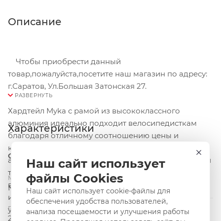
Описание
Чтобы приобрести данный
товар,пожалуйста,посетите наш магазин по адресу:
г.Саратов, Ул.Большая Затонская 27.
Хардтейл Myka с рамой из высококлассного
алюминия идеально подходит велосипедисткам
Характеристики
благодаря отличному соотношению цены и
качества. Доступный с 26" и 29" колесами,
Общие и основные свойства
амортизационной вилкой и надежными дисковыми
Наш сайт использует
тормозами, Myka обеспечивает низкий стендовер
файлы Cookies
Модель и серия
вне зависимости от размера рамы для уверенности
Myka
Наш сайт использует cookie-файлы для
и удобной посадки. Вы получите массу
обеспечения удобства пользователей,
Год-Сезон
удовольствия, куда бы вы не отправились на этом
анализа посещаемости и улучшения работы
2014