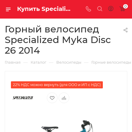
0
Купить Specialized Myka Disc 26 2014 за рублей, а со скидкой
Горный велосипед
Specialized Myka Disc
26 2014
—
—
—
Главная
Каталог
Велосипеды
Горные велосипеды
22% НДС можно вернуть (для ООО и ИП с НДС)