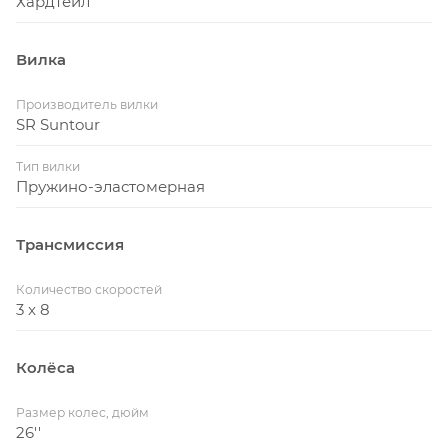
Хардтейл
Вилка
Производитель вилки
SR Suntour
Тип вилки
Пружино-эластомерная
Трансмиссия
Количество скоростей
3 x 8
Колёса
Размер колес, дюйм
26''