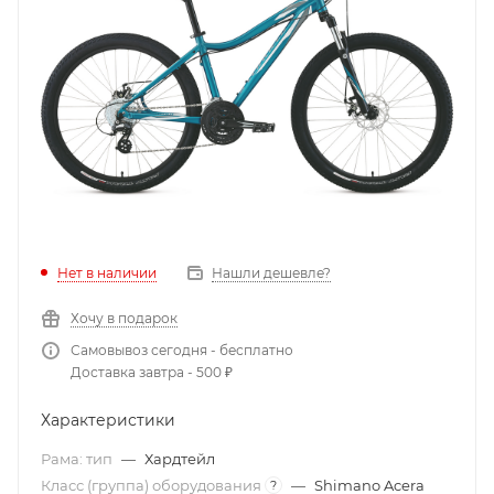
Нет в наличии
Нашли дешевле?
Хочу в подарок
Самовывоз сегодня - бесплатно
Доставка завтра - 500 ₽
Характеристики
Рама: тип
—
Хардтейл
Класс (группа) оборудования
—
Shimano Acera
?