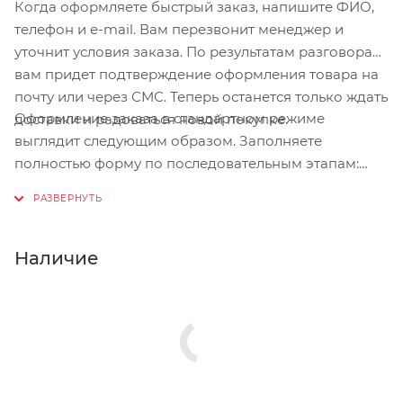
Когда оформляете быстрый заказ, напишите ФИО,
телефон и e-mail. Вам перезвонит менеджер и
уточнит условия заказа. По результатам разговора
вам придет подтверждение оформления товара на
почту или через СМС. Теперь останется только ждать
Оформление заказа в стандартном режиме
доставки и радоваться новой покупке.
выглядит следующим образом. Заполняете
полностью форму по последовательным этапам:
адрес, способ доставки, оплаты, данные о себе.
Советуем в комментарии к заказу написать
информацию, которая поможет курьеру вас найти.
Нажмите кнопку «Оформить заказ».
Наличие