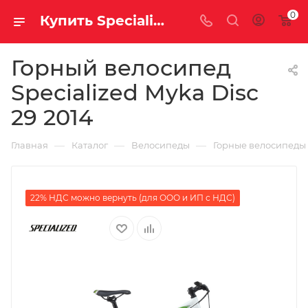
0
Купить Specialized Myka Disc 29 2014 за рублей, а со скидкой
Горный велосипед
Specialized Myka Disc
29 2014
—
—
—
Главная
Каталог
Велосипеды
Горные велосипеды
22% НДС можно вернуть (для ООО и ИП с НДС)