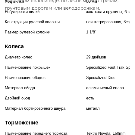
надежном велосипеде: по лесным синглтрекам,
Ход вилки
80 мм
грунтовым дорогам или велодорожкам.
Регулировки вилки
жесткости пружины, блоки
Конструкция рулевой колонки
неинтегрированная, безре
Размер рулевой колонки
1 1/8"
Колеса
Диаметр колес
29 дюймов
Наименование покрышек
Specialized Fast Trak Sport
Наименование ободов
Specialized Disc
Материал обода
алюминиевый сплав
Двойной обод
есть
Материал бортировочного шнура
металл
Торможение
Наименование переднего тормоза
Tektro Novela, 160mm