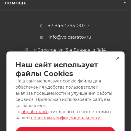
ПОМОЩЬ
+7 8452 253-002
info@velosaratov.ru
г. Саратов, ул. 3-я Дачная, д. 1к14
Наш сайт использует
файлы Cookies
Наш сайт использует cookie-файлы для
обеспечения удобства пользователей,
анализа посещаемости и улучшения работы
2011-2026 © интернет-магазин спортивных товаров
сервиса. Продолжая использовать сайт, вы
ВелоСаратов. Не является публичной офертой. Все права
соглашаетесь
защищены. Заимствование материалов и фотографий
с
обработкой
этих данных в соответствии с
запрещено.
нашей
политики конфиденциальности.