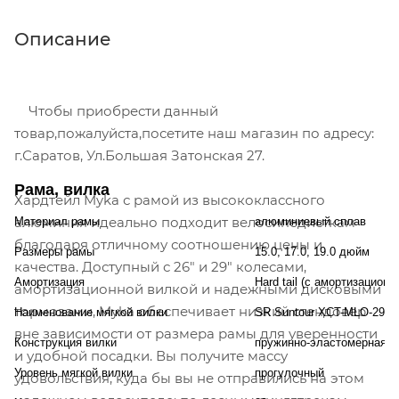
Описание
Чтобы приобрести данный
товар,пожалуйста,посетите наш магазин по адресу:
г.Саратов, Ул.Большая Затонская 27.
Рама, вилка
Хардтейл Myka с рамой из высококлассного
алюминия идеально подходит велосипедисткам
Материал рамы
алюминиевый сплав
благодаря отличному соотношению цены и
Размеры рамы
15.0, 17.0, 19.0 дюйм
качества. Доступный с 26" и 29" колесами,
Амортизация
Hard tail (с амортизационн
амортизационной вилкой и надежными дисковыми
тормозами, Myka обеспечивает низкий стендовер
Наименование мягкой вилки
SR Suntour XCT-MLO-29
вне зависимости от размера рамы для уверенности
Конструкция вилки
пружинно-эластомерная
и удобной посадки. Вы получите массу
Уровень мягкой вилки
прогулочный
удовольствия, куда бы вы не отправились на этом