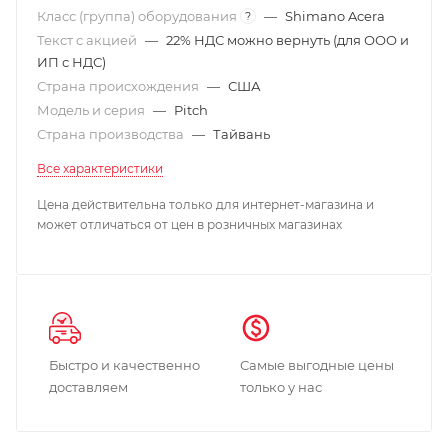
Класс (группа) оборудования
—
Shimano Acera
?
Текст с акцией
—
22% НДС можно вернуть (для ООО и
ИП с НДС)
Страна происхождения
—
США
Модель и серия
—
Pitch
Страна производства
—
Тайвань
Все характеристики
Цена действительна только для интернет-магазина и
может отличаться от цен в розничных магазинах
Быстро и качественно
Самые выгодные цены
доставляем
только у нас