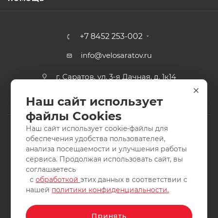
+7 8452 253-002
info@velosaratov.ru
г. Саратов, ул. 3-я Дачная, д. 1к14
Наш сайт использует
файлы Cookies
Наш сайт использует cookie-файлы для
обеспечения удобства пользователей,
анализа посещаемости и улучшения работы
2011-2026 © интернет-магазин спортивных товаров
сервиса. Продолжая использовать сайт, вы
ВелоСаратов. Не является публичной офертой. Все права
соглашаетесь
защищены. Заимствование материалов и фотографий
с
обработкой
этих данных в соответствии с
запрещено.
нашей
политики конфиденциальности.
Принять