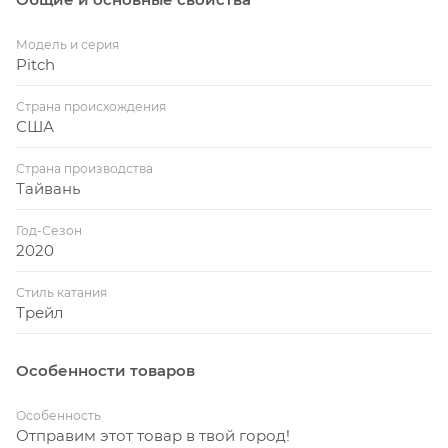
неповоротливым, ведь наши инженеры
обстоятельно подошли к разработке формы труб,
Модель и серия
независимо от условий трассы.
Pitch
ЛУЧШИЕ КОМПОНЕНТЫ. Трансмиссия Shimano
Страна происхождения
2X позволит вам играючи покорять любые
США
подъёмы. Амортизационная вилка SR Suntour
XCM. Цепкие и накатистые покрышки Ground
Страна производства
Тайвань
Control Sport.
Год-Сезон
2020
Стиль катания
Трейл
Особенности товаров
Особенность
Отправим этот товар в твой город!