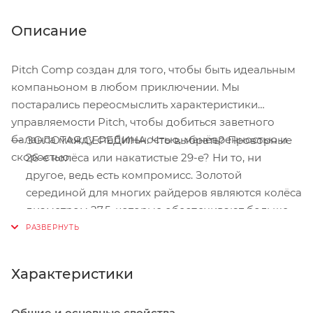
Описание
Pitch Comp создан для того, чтобы быть идеальным
компаньоном в любом приключении. Мы
постарались переосмыслить характеристики
управляемости Pitch, чтобы добиться заветного
баланса между стабильностью, манёвренностью и
ЗОЛОТАЯ СЕРЕДИНА. Что выбрать? Проворные
скоростью.
26-е колёса или накатистые 29-е? Ни то, ни
другое, ведь есть компромисс. Золотой
серединой для многих райдеров являются колёса
диаметром 27,5, которые обеспечивают больше
контроля и уверенности, но в более компактном
исполнении.
СИЛА И ИЗЯЩЕСТВО. Рама из алюминия марки
Характеристики
A1 - это воплощение прочности. При этом, это
вовсе не значит, что это делает байк
Общие и основные свойства