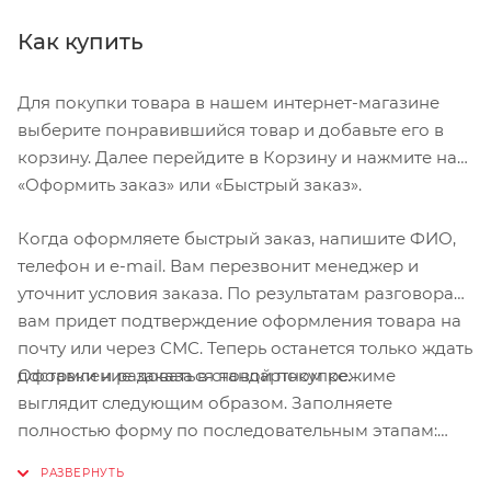
Как купить
Для покупки товара в нашем интернет-магазине
выберите понравившийся товар и добавьте его в
корзину. Далее перейдите в Корзину и нажмите на
«Оформить заказ» или «Быстрый заказ».
Когда оформляете быстрый заказ, напишите ФИО,
телефон и e-mail. Вам перезвонит менеджер и
уточнит условия заказа. По результатам разговора
вам придет подтверждение оформления товара на
почту или через СМС. Теперь останется только ждать
Оформление заказа в стандартном режиме
доставки и радоваться новой покупке.
выглядит следующим образом. Заполняете
полностью форму по последовательным этапам:
адрес, способ доставки, оплаты, данные о себе.
Советуем в комментарии к заказу написать