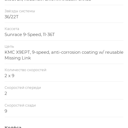
Звёзды системы
36/22T
Кассета
Sunrace 9-Speed, 11-36T
Цепь
KMC X9EPT, 9-speed, anti-corrosion coating w/ reusable
Missing Link
Количество скоростей
2 x 9
Скоростей спереди
2
Скоростей сзади
9
Колёса