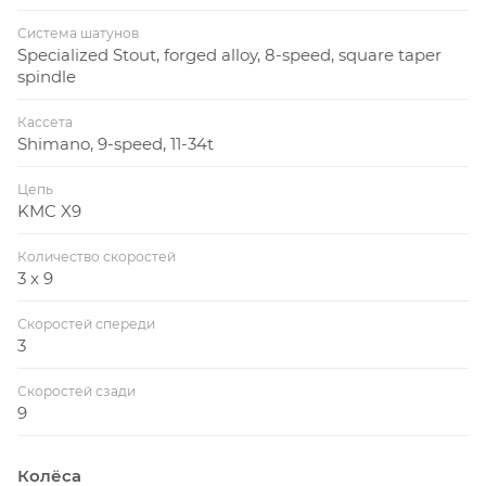
Система шатунов
Specialized Stout, forged alloy, 8-speed, square taper
spindle
Кассета
Shimano, 9-speed, 11-34t
Цепь
KMC X9
Количество скоростей
3 x 9
Скоростей спереди
3
Скоростей сзади
9
Колёса