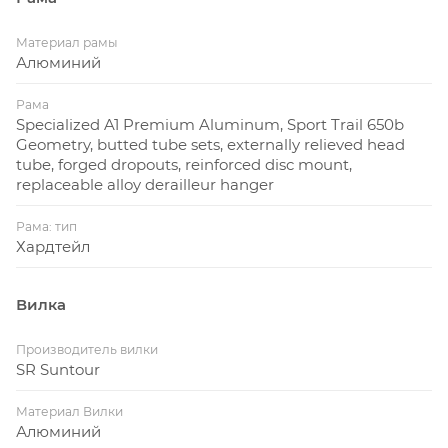
Материал рамы
Алюминий
Рама
Specialized A1 Premium Aluminum, Sport Trail 650b
Geometry, butted tube sets, externally relieved head
tube, forged dropouts, reinforced disc mount,
replaceable alloy derailleur hanger
Рама: тип
Хардтейл
Вилка
Производитель вилки
SR Suntour
Материал Вилки
Алюминий