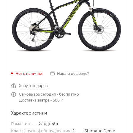
Нет в наличии
Нашли дешевле?
Хочу в подарок
Самовывоз сегодня - бесплатно
Доставка завтра - 500 ₽
Характеристики
Рама: тип
—
Хардтейл
Класс (группа) оборудования
—
Shimano Deore
?