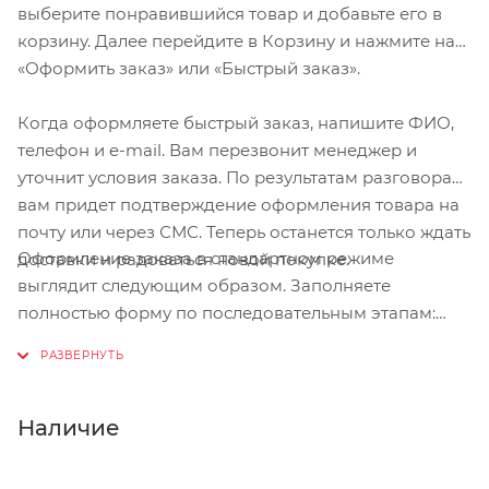
выберите понравившийся товар и добавьте его в
корзину. Далее перейдите в Корзину и нажмите на
«Оформить заказ» или «Быстрый заказ».
Когда оформляете быстрый заказ, напишите ФИО,
телефон и e-mail. Вам перезвонит менеджер и
уточнит условия заказа. По результатам разговора
вам придет подтверждение оформления товара на
почту или через СМС. Теперь останется только ждать
Оформление заказа в стандартном режиме
доставки и радоваться новой покупке.
выглядит следующим образом. Заполняете
полностью форму по последовательным этапам:
адрес, способ доставки, оплаты, данные о себе.
Советуем в комментарии к заказу написать
информацию, которая поможет курьеру вас найти.
Нажмите кнопку «Оформить заказ».
Наличие