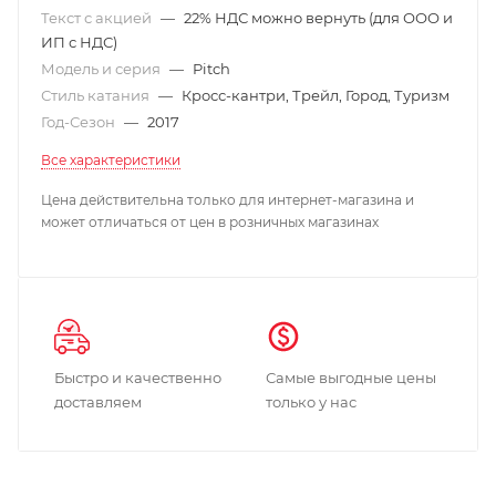
Текст с акцией
—
22% НДС можно вернуть (для ООО и
ИП с НДС)
Модель и серия
—
Pitch
Стиль катания
—
Кросс-кантри, Трейл, Город, Туризм
Год-Сезон
—
2017
Все характеристики
Цена действительна только для интернет-магазина и
может отличаться от цен в розничных магазинах
Быстро и качественно
Самые выгодные цены
доставляем
только у нас