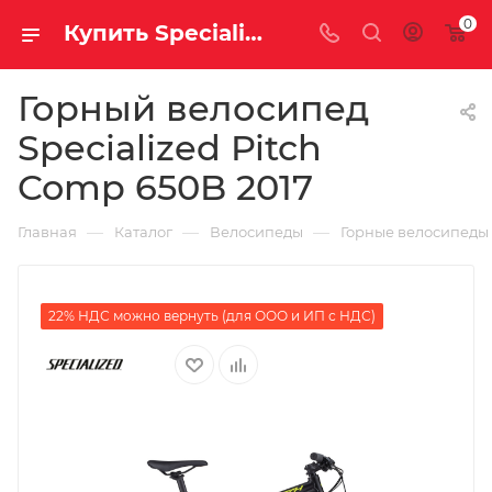
0
Купить Specialized Pitch Comp 650B 2017 за рублей, а со скидкой
Горный велосипед
Specialized Pitch
Comp 650B 2017
—
—
—
Главная
Каталог
Велосипеды
Горные велосипеды
22% НДС можно вернуть (для ООО и ИП с НДС)