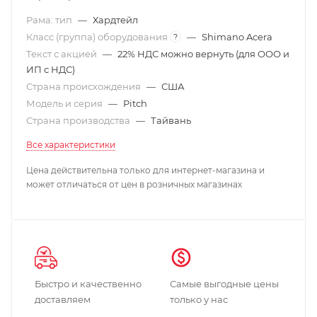
Рама: тип
—
Хардтейл
Класс (группа) оборудования
—
Shimano Acera
?
Текст с акцией
—
22% НДС можно вернуть (для ООО и
ИП с НДС)
Страна происхождения
—
США
Модель и серия
—
Pitch
Страна производства
—
Тайвань
Все характеристики
Цена действительна только для интернет-магазина и
может отличаться от цен в розничных магазинах
Быстро и качественно
Самые выгодные цены
доставляем
только у нас