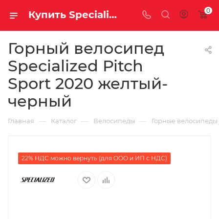
0
Купить Specialized Pitch Sport 2020 желтый-черный за рублей, а со скидкой
Горный велосипед
Specialized Pitch
Sport 2020 желтый-
черный
—
—
—
Главная
Каталог
Велосипеды
Горные велосипеды
22% НДС можно вернуть (для ООО и ИП с НДС)