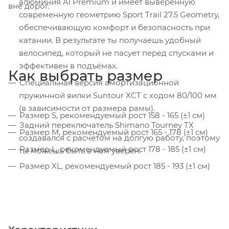
алюминия A1 Premium и имеет выверенную
вне дорог.
современную геометрию Sport Trail 27.5 Geometry,
обеспечивающую комфорт и безопасность при
катании. В результате ты получаешь удобный
велосипед, который не пасует перед спусками и
эффективен в подъёмах.
Как выбрать размер
Специальная версия амортизационной
пружинной вилки Suntour XCT с ходом 80/100 мм
(в зависимости от размера рамы).
Размер S, рекомендуемый рост 158 - 165 (±1 см)
Задний переключатель Shimano Tourney TX
Размер M, рекомендуемый рост 165 - 178 (±1 см)
создавался с расчётом на долгую работу, поэтому
Размер L, рекомендуемый рост 178 - 185 (±1 см)
ты можешь быть в нём уверен.
Размер XL, рекомендуемый рост 185 - 193 (±1 см)