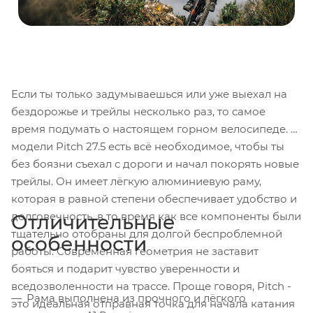
Если ты только задумываешься или уже выехал на
бездорожье и трейлы несколько раз, то самое
время подумать о настоящем горном велосипеде. У
модели Pitch 27.5 есть всё необходимое, чтобы ты
без боязни съехал с дороги и начал покорять новые
трейлы. Он имеет лёгкую алюминиевую раму,
которая в равной степени обеспечивает удобство и
долговечность, в то время как все компоненты были
Отличительные
тщательно отобраны для долгой беспроблемной
особенности
работы. Современная геометрия не заставит
бояться и подарит чувство уверенности и
вседозволенности на трассе. Проще говоря, Pitch -
Рама выполнена из прочного и лёгкого
это идеальная отправная точка для начала катания