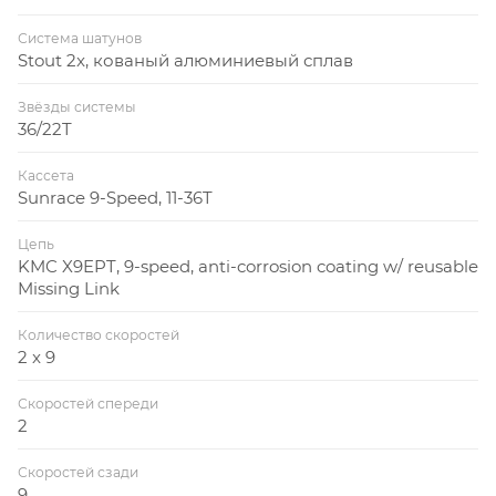
Система шатунов
Stout 2x, кованый алюминиевый сплав
Звёзды системы
36/22T
Кассета
Sunrace 9-Speed, 11-36T
Цепь
KMC X9EPT, 9-speed, anti-corrosion coating w/ reusable
Missing Link
Количество скоростей
2 x 9
Скоростей спереди
2
Скоростей сзади
9