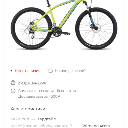
Нет в наличии
Нашли дешевле?
Хочу в подарок
Самовывоз сегодня - бесплатно
Доставка завтра - 500 ₽
Характеристики
Рама: тип
—
Хардтейл
Класс (группа) оборудования
—
Shimano Acera
?