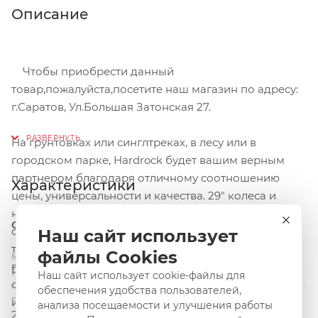
Описание
Чтобы приобрести данный
товар,пожалуйста,посетите наш магазин по адресу:
г.Саратов, Ул.Большая Затонская 27.
На грунтовках или синглтреках, в лесу или в
городском парке, Hardrock будет вашим верным
партнером благодаря отличному соотношению
Характеристики
цены, универсальности и качества. 29" колеса и
надежная амортизационная вилка отлично
Общие и основные свойства
справятся с неровностями трасс, а дисковые
Наш сайт использует
тормоза придадут уверенности. Сочетая
файлы Cookies
Модель и серия
практичность и эффективность, Hardrock имеет
Pitch
Наш сайт использует cookie-файлы для
систему с тремя ведущими звездами и
обеспечения удобства пользователей,
Год-Сезон
интегрированные крепления для багажника и
анализа посещаемости и улучшения работы
2015