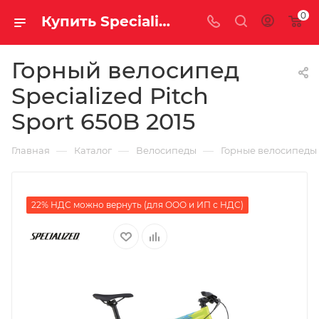
0
Купить Specialized Pitch Sport 650B 2015 за рублей, а со скидкой
Горный велосипед
Specialized Pitch
Sport 650B 2015
—
—
—
Главная
Каталог
Велосипеды
Горные велосипеды
22% НДС можно вернуть (для ООО и ИП с НДС)