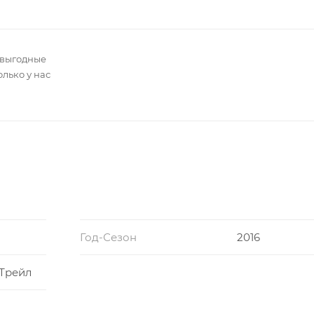
 выгодные
олько у нас
Год-Сезон
2016
 Трейл