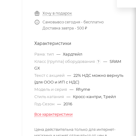
Хочу в подарок
Самовывоз сегодня - бесплатно
Доставка завтра - 500 ₽
Характеристики
Рама: тип
—
Хардтейл
Класс (группа) оборудования
—
SRAM
?
GX
Текст с акцией
—
22% НДС можно вернуть
(для ООО и ИП с НДС)
Модель и серия
—
Rhyme
Стиль катания
—
Кросс-кантри, Трейл
Год-Сезон
—
2016
Все характеристики
Цена действительна только для интернет-
магазина и может отличаться от цен в