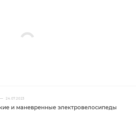
—
24.07.2023
гкие и маневренные электровелосипеды