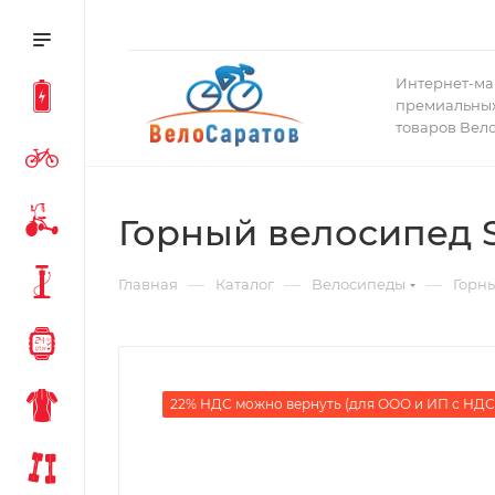
Интернет-ма
премиальных
товаров Вел
Горный велосипед S
—
—
—
Главная
Каталог
Велосипеды
Горн
22% НДС можно вернуть (для ООО и ИП с НДС