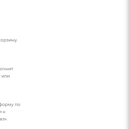
орзину.
точнит
 или
форму по
и к
аз».