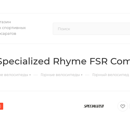
газин
 спортивных
осаратов
pecialized Rhyme FSR Comp
—
—
ые велосипеды
Горные велосипеды
Горный велосипед 
)