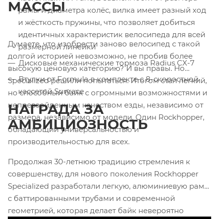
МАССЫ
рамы и диаметра колёс, вилка имеет разный ход
и жёсткость пружины, что позволяет добиться
идентичных характеристик велосипеда для всей
Думаете, что изобрести заново велосипед с такой
размерной линейки
долгой историей невозможно, не пробив более
Дисковые механические тормоза Radius CX-7
высокую ценовую категорию? И вы правы. Но
Втулки от Formula в комплекте с 8-скоростной
Specialized решили попытаться. Итогом стал легкий,
кассетой Sunrace
но способный байк с огромными возможностями и
непревзойденным качеством езды, независимо от
НАГРАДА ЗА
размера, независимо от модели. Один Rockhopper,
АМБИЦИОЗНОСТЬ
обладающий универсальностью и
производительностью для всех.
Продолжая 30-летнюю традицию стремления к
совершенству, для нового поколения Rockhopper
Specialized разработали легкую, алюминиевую раму
с баттированными трубами и современной
геометрией, которая делает байк невероятно