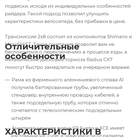
подвески, исходя из индивидуальных особенностей
райдера. Такой подход позволил улучшить
характеристики велосипеда, без прибавки в цене.
Трансмиссия 2x8 состоит из компонентов Shimano и
MicroSHIFT. Такое сочетание позволит вам не
Отличительные
беспокоиться о переключениях в процессе езды, а
особенности
механические дисковые тормоза Radius CX7
помогут быстро замедлиться на очередном вираже.
Рама из фирменного алюминиевого сплава A1
получила баттированные трубы, увеличенный
стендовер, внутреннюю проводку кабелей, а
также подседельную трубу, которая отлично
сочетается с телескопическим подседельным
штырём
Амортизационная вилка SR Suntour XCE имеет
ХАРАКТЕРИСТИКИ В
кастомный RX Tune, в зависимости от размера