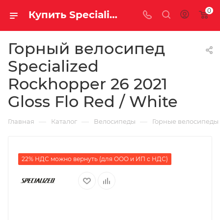
0
Купить Specialized Rockhopper 26 2021 Gloss Flo Red / White за рублей, а со скидкой
Горный велосипед
Specialized
Rockhopper 26 2021
Gloss Flo Red / White
—
—
—
Главная
Каталог
Велосипеды
Горные велосипеды
22% НДС можно вернуть (для ООО и ИП с НДС)