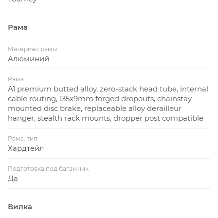
Рама
Материал рамы
Алюминий
Рама
A1 premium butted alloy, zero-stack head tube, internal
cable routing, 135x9mm forged dropouts, chainstay-
mounted disc brake, replaceable alloy derailleur
hanger, stealth rack mounts, dropper post compatible
Рама: тип
Хардтейл
Подготовка под багажник
Да
Вилка