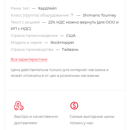
Рама: тип
—
Хардтейл
Класс (группа) оборудования
—
Shimano Tourney
?
Текст с акцией
—
22% НДС можно вернуть (для ООО и
ИП с НДС)
Страна происхождения
—
США
Модель и серия
—
RockHopper
Страна производства
—
Тайвань
Все характеристики
Цена действительна только для интернет-магазина и
может отличаться от цен в розничных магазинах
Быстро и качественно
Самые выгодные цены
доставляем
только у нас