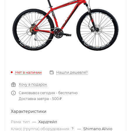
Нет в наличии
Нашли дешевле?
Хочу в подарок
Самовывоз сегодня - бесплатно
Доставка завтра - 500 ₽
Характеристики
Рама: тип
—
Хардтейл
Класс (группа) оборудования
—
Shimano Alivio
?