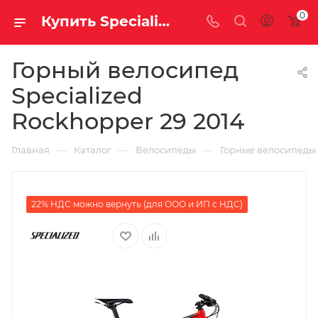
0
Купить Specialized Rockhopper 29 2014 за рублей, а со скидкой
Горный велосипед
Specialized
Rockhopper 29 2014
—
—
—
Главная
Каталог
Велосипеды
Горные велосипеды
22% НДС можно вернуть (для ООО и ИП с НДС)