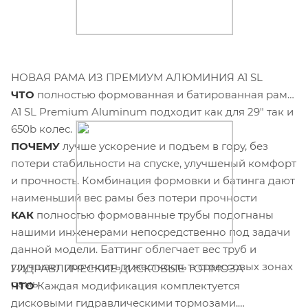
НОВАЯ РАМА ИЗ ПРЕМИУМ АЛЮМИНИЯ А1 SL
ЧТО
полностью формованная и батированная рама
A1 SL Premium Aluminum подходит как для 29" так и
650b колес.
ПОЧЕМУ
лучше ускорение и подъем в гору, без
потери стабильности на спуске, улучшеный комфорт
и прочность. Комбинация формовки и батинга дают
наименьший вес рамы без потери прочности
КАК
полностью формованные трубы подогнаны
нашими инженерами непосредственно под задачи
данной модели. Баттинг облегчает вес труб и
улучшает прочность и жесткость в стрессовых зонах
ГИДРАВЛИЧЕСКИЕ ДИСКОВЫЕ ТОРМОЗА
рамы.
ЧТО
Каждая модификация комплектуется
дисковыми гидравлическими тормозами.