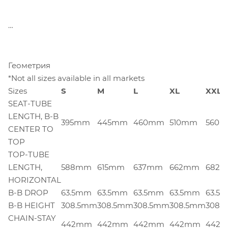
Геометрия
*Not all sizes available in all markets
Sizes
S
M
L
XL
XXL
SEAT-TUBE
LENGTH, B-B
395mm
445mm
460mm
510mm
560
CENTER TO
TOP
TOP-TUBE
LENGTH,
588mm
615mm
637mm
662mm
682
HORIZONTAL
B-B DROP
63.5mm
63.5mm
63.5mm
63.5mm
63.5
B-B HEIGHT
308.5mm
308.5mm
308.5mm
308.5mm
308.
CHAIN-STAY
442mm
442mm
442mm
442mm
442