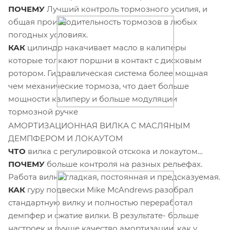
ПОЧЕМУ
Лучший контроль тормозного усилия, и
общая производительность тормозов в любых
погодных условиях.
КАК
цилиндр накачивает масло в калиперы
которые толкают поршни в контакт с дисковым
ротором. Гидравлическая система более мощная
чем механические тормоза, что дает больше
мощности калиперу и больше модуляции
тормозной ручке
АМОРТИЗАЦИОННАЯ ВИЛКА С МАСЛЯНЫМ
ДЕМПФЕРОМ И ЛОКАУТОМ
ЧТО
вилка с регулировкой отскока и локаутом
ПОЧЕМУ
больше контроля на разных рельефах.
Работа вилки гладкая, постоянная и предсказуемая.
КАК
гуру подвески Mike McAndrews разобрал
стандартную вилку и полностью переработал
демпфер и сжатие вилки. В результате- больше
настроек и лучше качество амортизации, как у