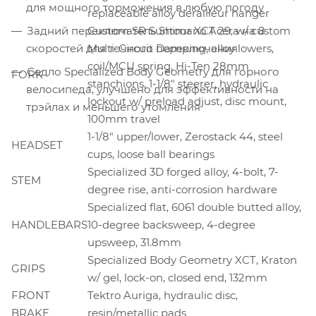
для мощного торможения в любую погоду
replaceable alloy derailleur hanger
Задний переключатель Shimano Acera на 8
Custom SR Suntour XCT 29, w/ custom
скоростей для точного переключения
Multi-Circuit Damping, alloy lowers,
coil/MCU spring, Hi-Ten 28mm
Седло Specialized Body Geometry для горного
FORK
stanchions, 1-1/8" steerer, hydraulic
велосипеда, улучшено для эффективности на
lockout w/ preload adjust, disc mount,
трэйлах и меньшего утомления
100mm travel
1-1/8" upper/lower, Zerostack 44, steel
HEADSET
cups, loose ball bearings
Specialized 3D forged alloy, 4-bolt, 7-
STEM
degree rise, anti-corrosion hardware
Specialized flat, 6061 double butted alloy,
HANDLEBARS
10-degree backsweep, 4-degree
upsweep, 31.8mm
Specialized Body Geometry XCT, Kraton
GRIPS
w/ gel, lock-on, closed end, 132mm
FRONT
Tektro Auriga, hydraulic disc,
BRAKE
resin/metallic pads