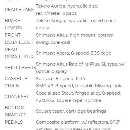
Tektro Auriga, hydraulic disc,
REAR BRAKE
resin/metallic pads
BRAKE
Tektro Auriga, hydraulic, tooled reach
LEVERS
adjust
FRONT
Shimano Altus, high mount, bottom
DERAILLEUR
swing, dual-pull
REAR
Shimano Acera, 8-speed, SGS cage
DERAILLEUR
Shimano Altus Rapidfire Plus, SL type, w/
SHIFT LEVERS
optical display
CASSETTE
Sunrace, 8-speed, 11-34
CHAIN
KMC X8, 8-speed, reusable Missing Link
Specialized Stout, forged alloy, 8-speed,
CRANKSET
42/32/22, square taper spindle
BOTTOM
Square taper, cartridge bearings
BRACKET
PEDALS
Composite platform, w/ reflectors, 9/16"
29" disc, alloy double-wall, pin joint,