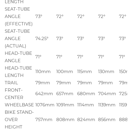
LENGTH
SEAT-TUBE
ANGLE
73°
72°
72°
72°
72°
(EFFECTIVE)
SEAT-TUBE
ANGLE
74.25°
73°
73°
73°
73°
(ACTUAL)
HEAD-TUBE
71°
71°
71°
71°
71°
ANGLE
HEAD-TUBE
110mm
100mm
115mm
130mm
150m
LENGTH
TRAIL
79mm
79mm
79mm
79mm
79m
FRONT-
642mm
657mm
680mm
704mm
725
CENTER
WHEELBASE
1076mm
1091mm
1114mm
1139mm
1159
BIKE STAND-
OVER
757mm
808mm
824mm
856mm
888
HEIGHT