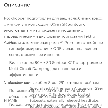
Описание
Rockhopper подготовлен для ваших любимых трасс,
с мягкой вилкой ходом 100мм SR Suntour с
эксклюзивным картриджем и мощными
гидравлическими дисковыми тормозами Tektro
Auriga.
Новая алюминиевая рама A1 Premium с двойным
гидроформированием ORE, делает велосипед
легче, отзывчевее и жестче
Вилка ходом 80мм SR Suntour XCT с картриджем
Multi-Circuit Damping для плавности и
эффективности
Спецификация
Алюминиевые обод Stout 29” готовы к трейлам
Specialized A1 Premium Aluminum, 29er
Покрышки Specialized Ground Control 2.1"
geometry ORE downtube, butted
обладают хорошим накатом и сцеплением
FRAME
tubesets, externally relieved headtube,
Гидравлические дисковые тормоза Tektro Auriga
forged dropouts, reinforced disc mount,