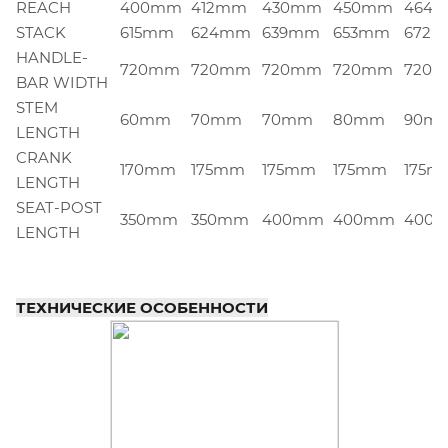
REACH
400mm
412mm
430mm
450mm
464
STACK
615mm
624mm
639mm
653mm
672
HANDLE-
720mm
720mm
720mm
720mm
720
BAR WIDTH
STEM
60mm
70mm
70mm
80mm
90m
LENGTH
CRANK
170mm
175mm
175mm
175mm
175m
LENGTH
SEAT-POST
350mm
350mm
400mm
400mm
400
LENGTH
ТЕХНИЧЕСКИЕ ОСОБЕННОСТИ