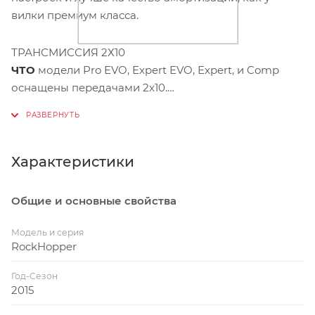
вилки премиум класса.
ТРАНСМИССИЯ 2Х10
ЧТО
модели Pro EVO, Expert EVO, Expert, и Comp
оснащены передачами 2x10.
ПОЧЕМУ
уменьшенный вес и меньше перекосов
трансмиссии
КАК
с 10-скоростными опциями байку не нужны
тройные звезды, большинство рельефов
Характеристики
покрывается 20 скоростями
Общие и основные свойства
Модель и серия
RockHopper
Год-Сезон
2015