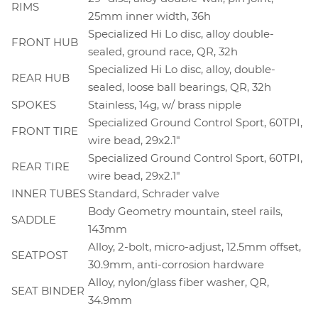
RIMS
25mm inner width, 36h
Specialized Hi Lo disc, alloy double-
FRONT HUB
sealed, ground race, QR, 32h
Specialized Hi Lo disc, alloy, double-
REAR HUB
sealed, loose ball bearings, QR, 32h
SPOKES
Stainless, 14g, w/ brass nipple
Specialized Ground Control Sport, 60TPI,
FRONT TIRE
wire bead, 29x2.1"
Specialized Ground Control Sport, 60TPI,
REAR TIRE
wire bead, 29x2.1"
INNER TUBES
Standard, Schrader valve
Body Geometry mountain, steel rails,
SADDLE
143mm
Alloy, 2-bolt, micro-adjust, 12.5mm offset,
SEATPOST
30.9mm, anti-corrosion hardware
Alloy, nylon/glass fiber washer, QR,
SEAT BINDER
34.9mm