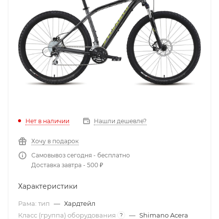
Нет в наличии
Нашли дешевле?
Хочу в подарок
Самовывоз сегодня - бесплатно
Доставка завтра - 500 ₽
Характеристики
Рама: тип
—
Хардтейл
Класс (группа) оборудования
—
Shimano Acera
?