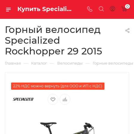
0
Купить Specialized Rockhopper 29 2015 за рублей, а со скидкой
Горный велосипед
Specialized
Rockhopper 29 2015
—
—
—
Главная
Каталог
Велосипеды
Горные велосипеды
22% НДС можно вернуть (для ООО и ИП с НДС)