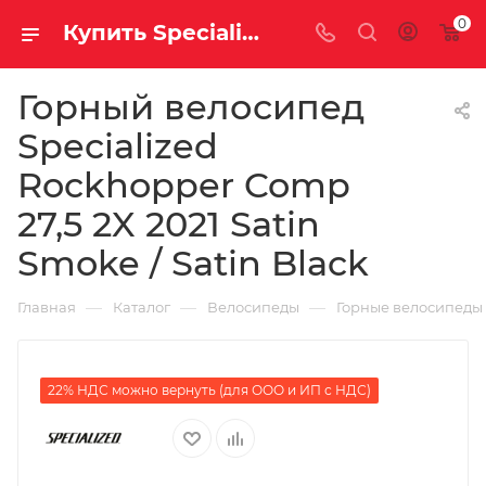
0
Купить Specialized Rockhopper Comp 27,5 2X 2021 Satin Smoke / Satin Black за рублей, а со скидкой
Горный велосипед
Specialized
Rockhopper Comp
27,5 2X 2021 Satin
Smoke / Satin Black
—
—
—
Главная
Каталог
Велосипеды
Горные велосипеды
22% НДС можно вернуть (для ООО и ИП с НДС)