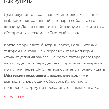
Как купить
Для покупки товара в нашем интернет-магазине
выберите понравившийся товар и добавьте его в
корзину. Далее перейдите в Корзину и нажмите на
«Оформить заказ» или «Быстрый заказ».
Когда оформляете быстрый заказ, напишите ФИО,
телефон и e-mail. Вам перезвонит менеджер и
уточнит условия заказа. По результатам разговора
вам придет подтверждение оформления товара на
почту или через СМС. Теперь останется только ждать
Оформление заказа в стандартном режиме
доставки и радоваться новой покупке.
выглядит следующим образом. Заполняете
полностью форму по последовательным этапам:
адрес, способ доставки, оплаты, данные о себе.
Советуем в комментарии к заказу написать
информацию, которая поможет курьеру вас найти.