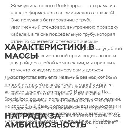
Жемчужина нового Rockhopper — это рама из
нашего фирменного алюминиевого сплава A1.
Она получила баттированные трубы,
увеличенный стендовер, внутреннюю проводку
кабелей, а также подседельную трубу, которая
отлично сочетается с телескопическим
ХАРАКТЕРИСТИКИ В
подседельным штырём. Чтобы добиться удобной
МАССЫ
посадки и максимальной производительности
для райдера любой комплекции, мы пришли к
тому, что каждому размеру рамы должен
соответствовать оптимальный размер колёс.
Думаете, что изобрести заново велосипед с такой
долгой историей невозможно, не пробив более
Амортизационная вилка SR Suntour XCM c
высокую ценовую категорию? И вы правы. Но
возможностью блокировки и Multi Cicuit
Specialized решили попытаться. Итогом стал легкий,
демпфером имеет кастомный RX Tune. RX Tune
но способный байк с огромными возможностями и
подразумевает, что в зависимости от размера
непревзойденным качеством езды, независимо от
НАГРАДА ЗА
рамы и диаметра колёс, вилка имеет разный ход
размера, независимо от модели. Один Rockhopper,
и жёсткость пружины. Такой подход позволяет
АМБИЦИОЗНОСТЬ
обладающий универсальностью и