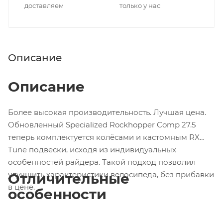
доставляем
только у нас
Описание
Описание
Более высокая производительность. Лучшая цена.
Обновленный Specialized Rockhopper Comp 27.5
теперь комплектуется колёсами и кастомным RX
Tune подвески, исходя из индивидуальных
особенностей райдера. Такой подход позволил
улучшить характеристики велосипеда, без прибавки
Отличительные
в цене.
особенности