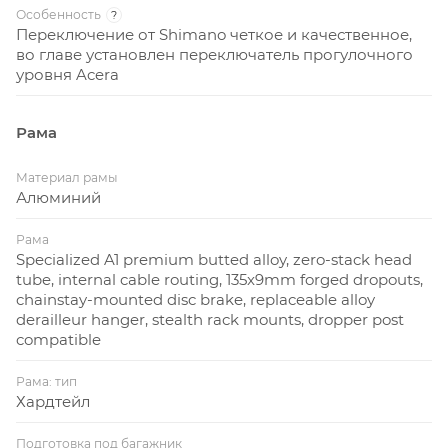
Особенность
?
Переключение от Shimano четкое и качественное,
во главе установлен переключатель прогулочного
уровня Acera
Рама
Материал рамы
Алюминий
Рама
Specialized A1 premium butted alloy, zero-stack head
tube, internal cable routing, 135x9mm forged dropouts,
chainstay-mounted disc brake, replaceable alloy
derailleur hanger, stealth rack mounts, dropper post
compatible
Рама: тип
Хардтейл
Подготовка под багажник