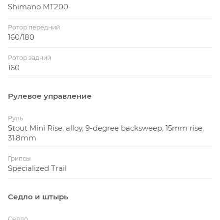
Shimano MT200
Ротор передний
160/180
Ротор задний
160
Рулевое управление
Руль
Stout Mini Rise, alloy, 9-degree backsweep, 15mm rise,
31.8mm
Грипсы
Specialized Trail
Седло и штырь
Седло