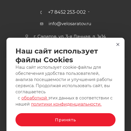
+7 8452 253-002
info@velosaratov.ru
г. Саратов, ул. 3-я Дачная, д. 1к14
Наш сайт использует
файлы Cookies
Наш сайт использует cookie-файлы для
обеспечения удобства пользователей,
анализа посещаемости и улучшения работы
2011-2026 © интернет-магазин спортивных товаров
сервиса. Продолжая использовать сайт, вы
ВелоСаратов. Не является публичной офертой. Все права
соглашаетесь
защищены. Заимствование материалов и фотографий
с
обработкой
этих данных в соответствии с
запрещено.
нашей
политики конфиденциальности.
Принять