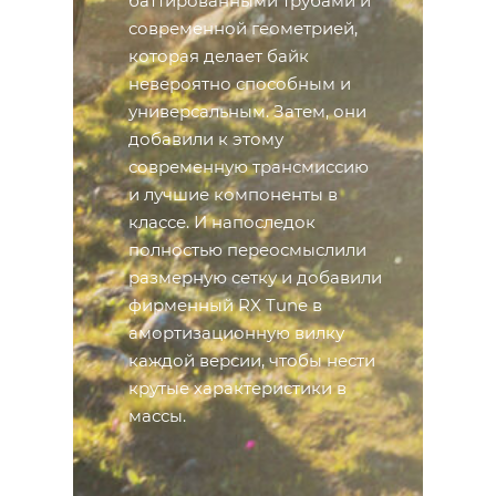
баттированными трубами и
современной геометрией,
которая делает байк
невероятно способным и
универсальным. Затем, они
добавили к этому
современную трансмиссию
и лучшие компоненты в
классе. И напоследок
полностью переосмыслили
размерную сетку и добавили
фирменный RX Tune в
амортизационную вилку
каждой версии, чтобы нести
крутые характеристики в
массы.