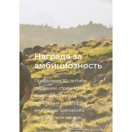
Награда за
амбициозность
Продолжая 30-летнюю
традицию стремления к
совершенству, для нового
поколения Rockhopper
инженеры Specialized
разработали лёгкую,
алюминиевую раму с