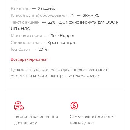
Рама: тип
—
Хардтейл
Класс (группа) оборудования
—
SRAM X5
?
Текст с акцией
—
22% НДС можно вернуть (для ООО и
ИП с НДС)
Модель и серия
—
RockHopper
Стиль катания
—
Кросс-кантри
Год-Сезон
—
2014
Все характеристики
Цена действительна только для интернет-магазина и
может отличаться от цен в розничных магазинах
Быстро и качественно
Самые выгодные цены
доставляем
только у нас