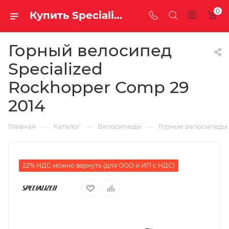
0
Купить Specialized Rockhopper Comp 29 2014 за рублей, а со скидкой
Горный велосипед
Specialized
Rockhopper Comp 29
2014
—
—
—
Главная
Каталог
Велосипеды
Горные велосипеды
22% НДС можно вернуть (для ООО и ИП с НДС)