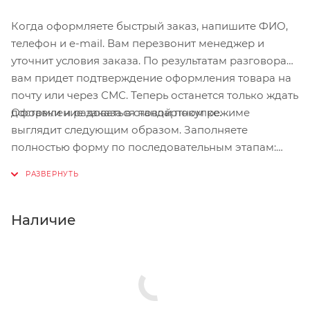
Когда оформляете быстрый заказ, напишите ФИО,
телефон и e-mail. Вам перезвонит менеджер и
уточнит условия заказа. По результатам разговора
вам придет подтверждение оформления товара на
почту или через СМС. Теперь останется только ждать
Оформление заказа в стандартном режиме
доставки и радоваться новой покупке.
выглядит следующим образом. Заполняете
полностью форму по последовательным этапам:
адрес, способ доставки, оплаты, данные о себе.
Советуем в комментарии к заказу написать
информацию, которая поможет курьеру вас найти.
Нажмите кнопку «Оформить заказ».
Наличие