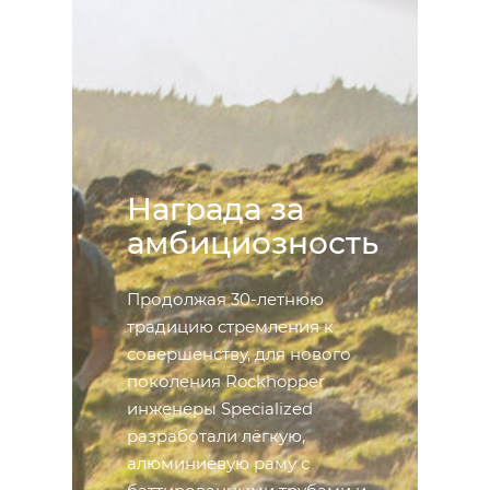
Награда за
амбициозность
Продолжая 30-летнюю
традицию стремления к
совершенству, для нового
поколения Rockhopper
инженеры Specialized
разработали лёгкую,
алюминиевую раму с