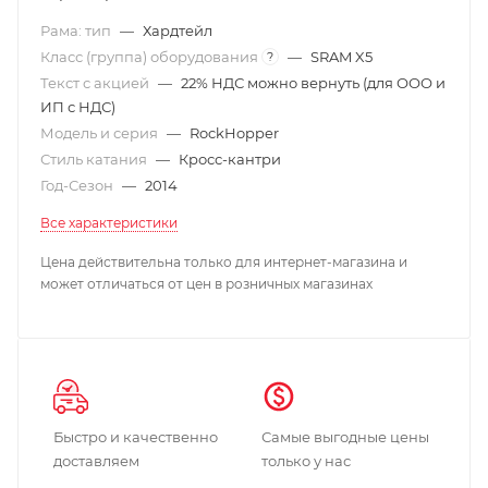
Рама: тип
—
Хардтейл
Класс (группа) оборудования
—
SRAM X5
?
Текст с акцией
—
22% НДС можно вернуть (для ООО и
ИП с НДС)
Модель и серия
—
RockHopper
Стиль катания
—
Кросс-кантри
Год-Сезон
—
2014
Все характеристики
Цена действительна только для интернет-магазина и
может отличаться от цен в розничных магазинах
Быстро и качественно
Самые выгодные цены
доставляем
только у нас