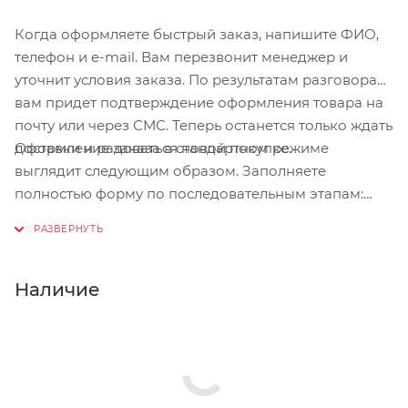
Когда оформляете быстрый заказ, напишите ФИО,
телефон и e-mail. Вам перезвонит менеджер и
уточнит условия заказа. По результатам разговора
вам придет подтверждение оформления товара на
почту или через СМС. Теперь останется только ждать
Оформление заказа в стандартном режиме
доставки и радоваться новой покупке.
выглядит следующим образом. Заполняете
полностью форму по последовательным этапам:
адрес, способ доставки, оплаты, данные о себе.
Советуем в комментарии к заказу написать
информацию, которая поможет курьеру вас найти.
Нажмите кнопку «Оформить заказ».
Наличие