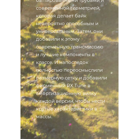
баттированными трубами и
современной геометрией,
которая делает байк
невероятно способным и
универсальным. Затем, они
добавили к этому
современную трансмиссию
и лучшие компоненты в
классе. И напоследок
полностью переосмыслили
размерную сетку и добавили
фирменный RX Tune в
амортизационную вилку
каждой версии, чтобы нести
крутые характеристики в
массы.