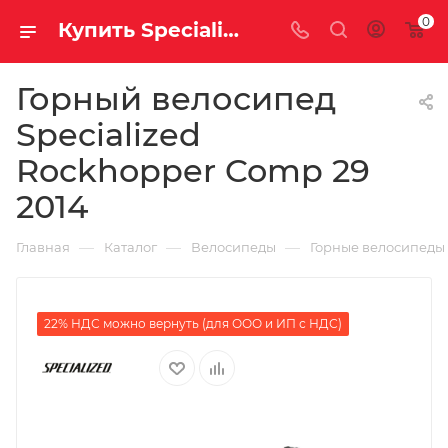
0
Купить Specialized Rockhopper Comp 29 2014 за рублей, а со скидкой
Горный велосипед
Specialized
Rockhopper Comp 29
2014
—
—
—
Главная
Каталог
Велосипеды
Горные велосипеды
22% НДС можно вернуть (для ООО и ИП с НДС)