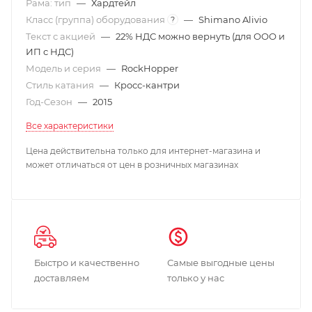
Рама: тип
—
Хардтейл
Класс (группа) оборудования
—
Shimano Alivio
?
Текст с акцией
—
22% НДС можно вернуть (для ООО и
ИП с НДС)
Модель и серия
—
RockHopper
Стиль катания
—
Кросс-кантри
Год-Сезон
—
2015
Все характеристики
Цена действительна только для интернет-магазина и
может отличаться от цен в розничных магазинах
Быстро и качественно
Самые выгодные цены
доставляем
только у нас