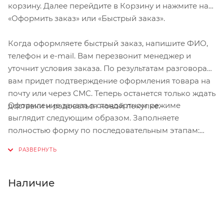
корзину. Далее перейдите в Корзину и нажмите на
«Оформить заказ» или «Быстрый заказ».
Когда оформляете быстрый заказ, напишите ФИО,
телефон и e-mail. Вам перезвонит менеджер и
уточнит условия заказа. По результатам разговора
вам придет подтверждение оформления товара на
почту или через СМС. Теперь останется только ждать
Оформление заказа в стандартном режиме
доставки и радоваться новой покупке.
выглядит следующим образом. Заполняете
полностью форму по последовательным этапам:
адрес, способ доставки, оплаты, данные о себе.
Советуем в комментарии к заказу написать
информацию, которая поможет курьеру вас найти.
Нажмите кнопку «Оформить заказ».
Наличие