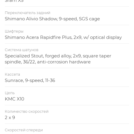
Sram X5
Переключатель задний
Shimano Alivio Shadow, 9-speed, SGS cage
Шифтеры
Shimano Acera Rapidfire Plus, 2x9, w/ optical display
Система шатунов
Specialized Stout, forged alloy, 2x9, square taper
spindle, 36/22, anti-corrosion hardware
Кассета
Sunrace, 9-speed, 11-36
Цепь
KMC X10
Количество скоростей
2 x 9
Скоростей спереди