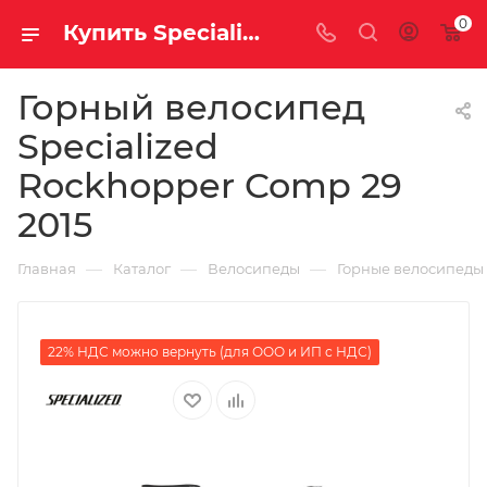
0
Купить Specialized Rockhopper Comp 29 2015 за рублей, а со скидкой
Горный велосипед
Specialized
Rockhopper Comp 29
2015
—
—
—
Главная
Каталог
Велосипеды
Горные велосипеды
22% НДС можно вернуть (для ООО и ИП с НДС)