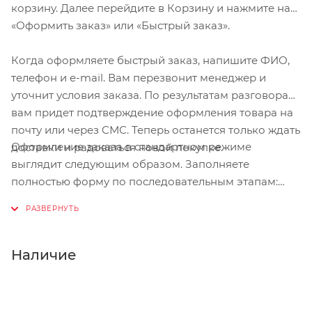
корзину. Далее перейдите в Корзину и нажмите на
«Оформить заказ» или «Быстрый заказ».
Когда оформляете быстрый заказ, напишите ФИО,
телефон и e-mail. Вам перезвонит менеджер и
уточнит условия заказа. По результатам разговора
вам придет подтверждение оформления товара на
почту или через СМС. Теперь останется только ждать
Оформление заказа в стандартном режиме
доставки и радоваться новой покупке.
выглядит следующим образом. Заполняете
полностью форму по последовательным этапам:
адрес, способ доставки, оплаты, данные о себе.
Советуем в комментарии к заказу написать
информацию, которая поможет курьеру вас найти.
Нажмите кнопку «Оформить заказ».
Наличие