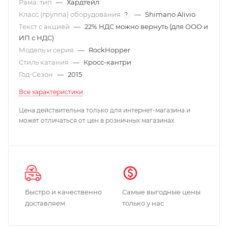
Рама: тип
—
Хардтейл
Класс (группа) оборудования
—
Shimano Alivio
?
Текст с акцией
—
22% НДС можно вернуть (для ООО и
ИП с НДС)
Модель и серия
—
RockHopper
Стиль катания
—
Кросс-кантри
Год-Сезон
—
2015
Все характеристики
Цена действительна только для интернет-магазина и
может отличаться от цен в розничных магазинах
Быстро и качественно
Самые выгодные цены
доставляем
только у нас