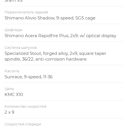
Sram X5
Переключатель задний
Shimano Alivio Shadow, 9-speed, SGS cage
Шифтеры
Shimano Acera Rapidfire Plus, 2x9, w/ optical display
Система шатунов
Specialized Stout, forged alloy, 2x9, square taper
spindle, 36/22, anti-corrosion hardware
Кассета
Sunrace, 9-speed, 11-36
Цепь
KMC X10
Количество скоростей
2 x 9
Скоростей спереди