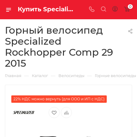
0
Купить Specialized Rockhopper Comp 29 2015 за рублей, а со скидкой
Горный велосипед
Specialized
Rockhopper Comp 29
2015
—
—
—
Главная
Каталог
Велосипеды
Горные велосипеды
22% НДС можно вернуть (для ООО и ИП с НДС)