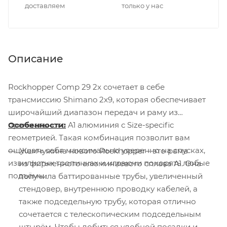
доставляем
только у нас
Описание
Rockhopper Comp 29 2x сочетает в себе
трансмиссию Shimano 2x9, которая обеспечивает
широчайший диапазон передач и раму из
премиального A1 алюминия с Size-specific
Особенности:
геометрией. Такая комбинация позволит вам
ощущать себя максимально уверенно на спусках,
Жемчужина нового Rockhopper - это рама
извилистых тропинках и играючи покорять любые
из фирменного алюминиевого сплава A1. Она
подъёмы.
получила баттированные трубы, увеличенный
стендовер, внутреннюю проводку кабелей, а
также подседельную трубу, которая отлично
сочетается с телескопическим подседельным
штырём. Чтобы добиться удобной посадки и