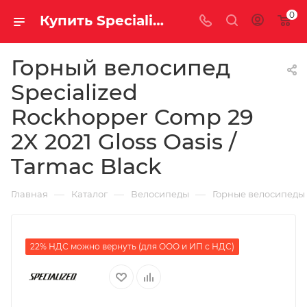
0
Купить Specialized Rockhopper Comp 29 2X 2021 Gloss Oasis / Tarmac Black за рублей, а со скидкой 83 600 руб.
Горный велосипед
Specialized
Rockhopper Comp 29
2X 2021 Gloss Oasis /
Tarmac Black
—
—
—
Главная
Каталог
Велосипеды
Горные велосипеды
22% НДС можно вернуть (для ООО и ИП с НДС)