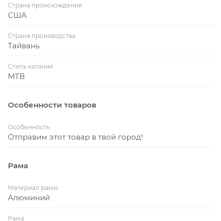
диаметром 25 мм и обода Stout hookless - это
Страна происхождения
см)
надежное, легкое и прочное решение.
США
Размер L (29"). Рекомендуемый рост 175–185 (±1
Гидравлические дисковые тормоза Shimano
Страна производства
см)
MT200.
Тайвань
Размер XL (29"). Рекомендуемый рост 183–196 (±1
Стиль катания
см)
MTB
Размер ХXL (29"). Рекомендуемый рост 193–206 (±1
см)
Особенности товаров
Особенность
Отправим этот товар в твой город!
Рама
Материал рамы
Алюминий
Рама