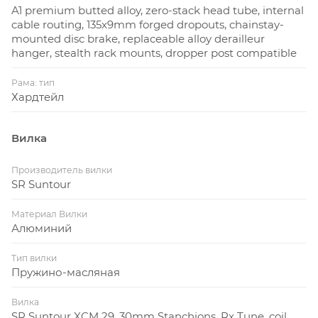
A1 premium butted alloy, zero-stack head tube, internal
cable routing, 135x9mm forged dropouts, chainstay-
mounted disc brake, replaceable alloy derailleur
hanger, stealth rack mounts, dropper post compatible
Рама: тип
Хардтейл
Вилка
Производитель вилки
SR Suntour
Материал Вилки
Алюминий
Тип вилки
Пружино-масляная
Вилка
SR Suntour XCM 29, 30mm Stanchions, Rx Tune, coil