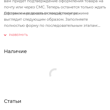
вам придет подтверждение оформления товара на
почту или через СМС. Теперь останется только ждать
Оформление заказа в стандартном режиме
доставки и радоваться новой покупке.
выглядит следующим образом. Заполняете
полностью форму по последовательным этапам:
адрес, способ доставки, оплаты, данные о себе.
Советуем в комментарии к заказу написать
информацию, которая поможет курьеру вас найти.
Нажмите кнопку «Оформить заказ».
Наличие
Статьи