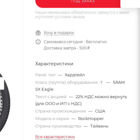
ПОД ЗАКАЗ
Наши менеджеры обязательно свяжутся с вами
и уточнят условия заказа
Хочу в подарок
Самовывоз сегодня - бесплатно
Доставка завтра - 500 ₽
Характеристики
Рама: тип
—
Хардтейл
Класс (группа) оборудования
—
SRAM
?
SX Eagle
Текст с акцией
—
22% НДС можно вернуть
(для ООО и ИП с НДС)
Страна происхождения
—
США
Модель и серия
—
RockHopper
Страна производства
—
Тайвань
Все характеристики