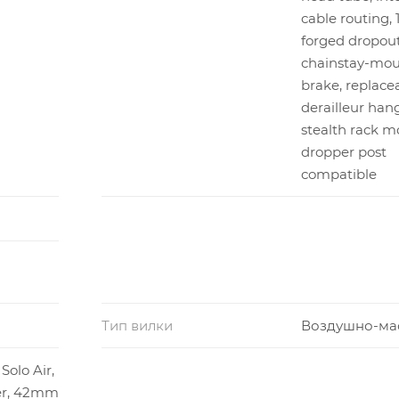
cable routing
forged dropout
chainstay-mou
brake, replacea
derailleur hang
stealth rack m
dropper post
compatible
Тип вилки
Воздушно-ма
Solo Air,
er, 42mm