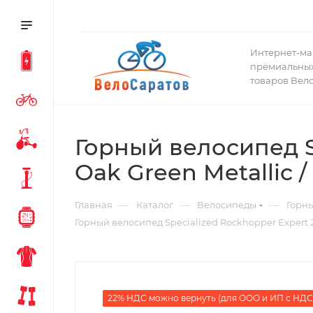
Интернет-ма
премиальных
товаров Вел
Горный велосипед Sp
Oak Green Metallic / 
—
—
—
Главная
Каталог
Велосипеды
Горн
Горный велосипед Specialized Rockhopper Expert 27,
22% НДС можно вернуть (для ООО и ИП с НДС