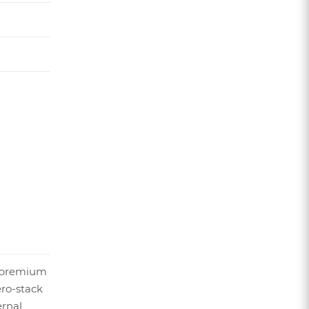
1 premium
ero-stack
ernal