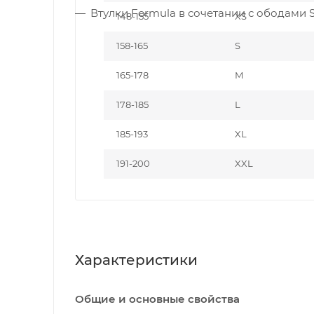
Втулки Formula в сочетании с ободами St
148-155
XS
158-165
S
165-178
M
178-185
L
185-193
XL
191-200
XXL
Характеристики
Общие и основные свойства