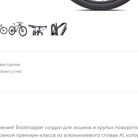
 выгодные
олько у нас
ения! Rockhopper создан для экшена и крутых поворот
амой премиум-класса из алюминиевого сплава A1, кото