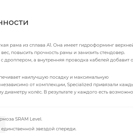
нности
гкая рама из сплава A1. Она имеет гидроформинг верхне
вес, повысить прочность рамы и занизить стендовер.
 с дроппером, а внутренняя проводка кабелей добавит 
еспечивает наилучшую посадку и максимальную
 независимо от комплекции, Specialized привязали кажд
 диаметру колёс. В результате у каждого есть возможно
рмоза SRAM Level.
 единственной звездой спереди.