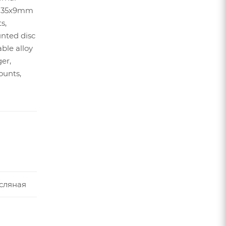
, 135x9mm
s,
nted disc
ble alloy
er,
ounts,
сляная