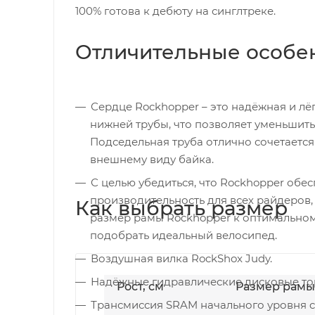
100% готова к дебюту на синглтреке.
Отличительные особе
Сердце Rockhopper – это надёжная и лё
нижней трубы, что позволяет уменьшить 
Подседельная труба отлично сочетается
внешнему виду байка.
С целью убедиться, что Rockhopper об
производительность для всех райдеров,
Как выбрать размер
размер рамы Rockhopper к оптимальному
подобрать идеальный велосипед.
Воздушная вилка RockShox Judy.
Надёжные гидравлические дисковые то
Рост, см
Размер рамы
Трансмиссия SRAM начального уровня c