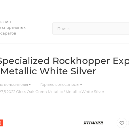
газин
 спортивных
осаратов
ecialized Rockhopper Exper
Metallic White Silver
—
—
ые велосипеды
Горные велосипеды
5 2022 Gloss Oak Green Metallic / Metallic White Silver
)