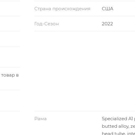
Страна происхождения
США
Год-Сезон
2022
 товар в
Рама
Specialized A
butted alloy, z
head tube, int