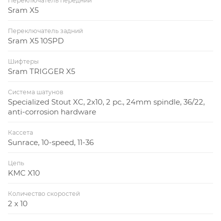
Переключатель передний
Sram X5
Переключатель задний
Sram X5 10SPD
Шифтеры
Sram TRIGGER X5
Система шатунов
Specialized Stout XC, 2x10, 2 pc., 24mm spindle, 36/22,
anti-corrosion hardware
Кассета
Sunrace, 10-speed, 11-36
Цепь
KMC X10
Количество скоростей
2 x 10