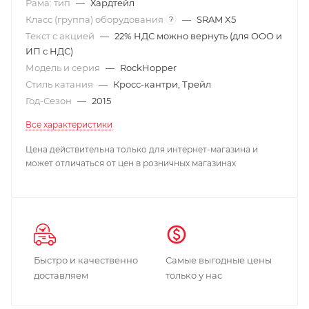
Рама: тип
—
Хардтейл
Класс (группа) оборудования
—
SRAM X5
?
Текст с акцией
—
22% НДС можно вернуть (для ООО и
ИП с НДС)
Модель и серия
—
RockHopper
Стиль катания
—
Кросс-кантри, Трейл
Год-Сезон
—
2015
Все характеристики
Цена действительна только для интернет-магазина и
может отличаться от цен в розничных магазинах
Быстро и качественно
Самые выгодные цены
доставляем
только у нас