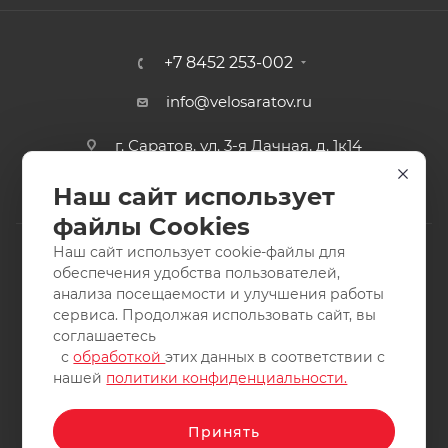
+7 8452 253-002
info@velosaratov.ru
г. Саратов, ул. 3-я Дачная, д. 1к14
Наш сайт использует
файлы Cookies
Наш сайт использует cookie-файлы для
обеспечения удобства пользователей,
анализа посещаемости и улучшения работы
2011-2026 © интернет-магазин спортивных товаров
сервиса. Продолжая использовать сайт, вы
ВелоСаратов. Не является публичной офертой. Все права
соглашаетесь
защищены. Заимствование материалов и фотографий
с
обработкой
этих данных в соответствии с
запрещено.
нашей
политики конфиденциальности.
Принять